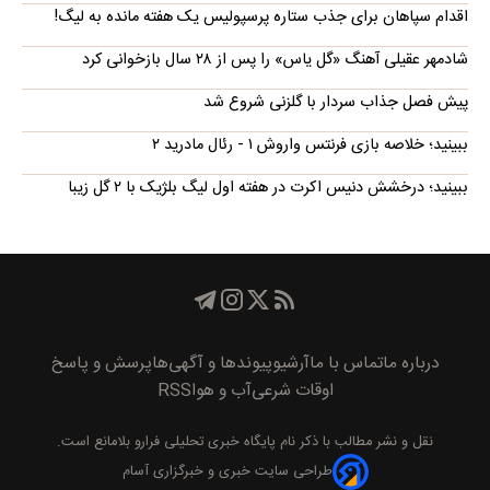
اقدام سپاهان برای جذب ستاره پرسپولیس یک هفته مانده به لیگ!
شادمهر عقیلی آهنگ «گل یاس» را پس از ۲۸ سال بازخوانی کرد
پیش فصل جذاب سردار با گلزنی شروع شد
ببینید؛ خلاصه بازی فرنتس واروش ۱ - رئال مادرید ۲
ببینید؛ درخشش دنیس اکرت در هفته اول لیگ بلژیک با ۲ گل زیبا
درباره ما
تماس با ما
آرشیو
پیوند‌ها و آگهی‌ها
پرسش و پاسخ
اوقات شرعی
آب و هوا
RSS
نقل و نشر مطالب با ذکر نام
پايگاه خبری تحليلی فرارو
بلامانع است.
طراحی سایت خبری و خبرگزاری آسام