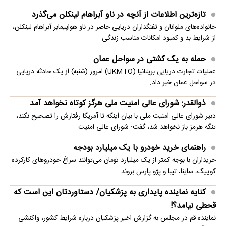
تازه‌ترین اطلاعات از آنچه در ناو آبراهام لینکلن می‌گذرد
خانواده‌های ملوانان و تفنگداران دریایی حاضر در ناو هواپیمابر آبراهام لینکلن،
از شرایط بد و کمبود امکانات مناسب زندگی…
حمله به یک کشتی در سواحل عمان
عملیات تجارت دریایی بریتانیا (UKMTO) امروز (شنبه) از یک حادثه دریایی
در سواحل عمان خبر داد.
ذوالقدر: شورای عالی امنیت ملی هرگز کوتاه نخواهد آمد
دبیر شورای عالی امنیت ملی با بیان اینکه تا آمریکا رفتارش را تصحیح نکند،
تنگه هرمز باز نخواهد شد، گفت: شورای عالی امنیت…
راهنمای خرید خودرو با یک میلیارد بودجه
خریداران با بوجه کمتر از یک میلیارد تومان می‌توانند سراغ خودروهای کارکرده
کوییک، ساینا، تیبا و پژو پارس بروند
کنایه نماینده پایداری به پزشکیان/ دستاوردتان این است که
قحطی نیامد؟!
نماینده قم در مجلس به گزارش اخیر پزشکیان درباره شرایط کشور، واکنشی