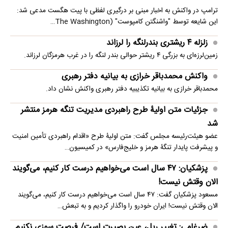
ترامپ در واکنش به اخبار مبنی بر درگیری لفظی با پیت هگست مدعی شد:
این شایعه توسط "واشنگتن کامپوست" (The Washington…
زلزله ۴ ریشتری بندرلنگه را لرزاند
زمین‌لرزه‌ای به بزرگی ۴ ریشتر حوالی بندر لنگه را در غرب هرمزگان لرزاند.
واکنش محمدباقر خرازی به بیانیه دفتر رهبری
محمدباقر خرازی به بیانیه تکذیبیه دفتر رهبری واکنش نشان داد.
جزئیات متن اولیۀ طرح راهبردی مدیریت تنگه هرمز منتشر
شد
عضو هیئت‌رئیسه مجلس گفت: متن اولیۀ طرح «اقدام راهبردی تأمین امنیت
و پیشرفت پایدار تنگۀ هرمز و خلیج‌فارس» در کمیسیون…
پزشکیان: ۴۷ سال است می‌خواهیم درست کار کنیم، می‌گویند
الان وقتش نیست!
مسعود پزشکیان گفت: ۴۷ سال است می‌خواهیم درست کار کنیم، می‌گویند
الان وقتش نیست! ایران خودرو را واگذار کردیم و به تبعش…
ضرغامی: تغییر ریل، عین بصیرت است/ فرصت سوزی نکنیم