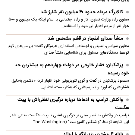
کالابرگ مرداد حدود ۴۰‌ میلیون نفر شارژ شد
معاون رفاه وزارت تعاون، کار و رفاه اجتماعی با اعلام اینکه یک میلیون و ۵۰۰
هزار نفر از مردم اعتبار تیر خود را استفاده…
منشأ صدای انفجار در قشم مشخص شد
معاون سیاسی، امنیتی و اجتماعی استانداری هرمزگان گفت: بررسی‌های لازم
توسط دستگاه‌های مسئول برای شناسایی منشأ صدای…
پزشکیان: فشار خارجی در دولت چهاردهم به بیشترین حد
خود رسیده
مسعود پزشکیان در گفت و گوی تلویزیونی خود اظهار کرد: «دشمن به‌دلیل
فشارهایی که آورد و تحریم‌هایی که به‌کار بست، انتظار…
واکنش ترامپ به ادعاها درباره درگیری لفظی‌اش با پیت
هگست
ترامپ در واکنش به اخبار مبنی بر درگیری لفظی با پیت هگست مدعی شد:
این شایعه توسط "واشنگتن کامپوست" (The Washington…
زلزله ۴ ریشتری بندرلنگه را لرزاند