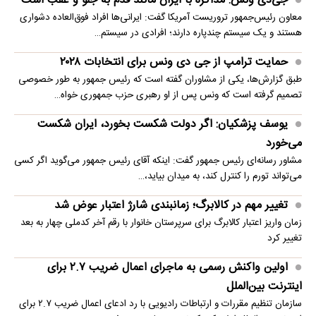
جی‌دی ونس: مذاکره با ایران مانند قدم به جلو و عقب است
معاون رئیس‌جمهور تروریست آمریکا گفت: ایرانی‌ها افراد فوق‌العاده دشواری
هستند و یک سیستم چندپاره دارند؛ افرادی در سیستم…
حمایت ترامپ از جی دی ونس برای انتخابات ۲۰۲۸
طبق گزارش‌ها، یکی از مشاوران گفته است که رئیس جمهور به طور خصوصی
تصمیم گرفته است که ونس پس از او رهبری حزب جمهوری خواه…
یوسف پزشکیان: اگر دولت شکست بخورد، ایران شکست
می‌خورد
مشاور رسانه‌ای رئیس جمهور گفت: اینکه آقای رئیس جمهور می‌گوید اگر کسی
می‌تواند تورم را کنترل کند، به میدان بیاید،…
تغییر مهم در کالابرگ؛ زمانبندی‌ شارژ اعتبار عوض شد
زمان واریز اعتبار کالابرگ برای سرپرستان خانوار با رقم آخر کدملی چهار به بعد
تغییر کرد
اولین واکنش رسمی به ماجرای اعمال ضریب ۲.۷ برای
اینترنت بین‌الملل
سازمان تنظیم مقررات و ارتباطات رادیویی با رد ادعای اعمال ضریب ۲.۷ برای