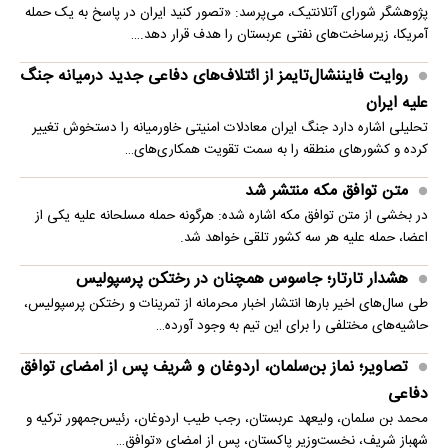
پژوهشگر شورای آتلانتیک، می‌پرسد: «تصور کنید ایران در پاسخ به یک حمله
آمریکا، زیرساخت‌های نفتی عربستان را هدف قرار دهد.…
روایت فایننشال‌تایمز از ائتلاف‌های دفاعی جدید درمیانه جنگ
علیه ایران
تحلیلی اشاره دارد جنگ ایران معادلات امنیتی خاورمیانه را دستخوش تغییر
کرده و کشورهای منطقه را به سمت تقویت همکاری‌های…
متن توافق مکه منتشر شد
در بخشی از متن توافق مکه اشاره شده: هرگونه حمله مسلحانه علیه یکی از
اعضا، حمله علیه هر سه کشور تلقی خواهد شد.
هشدار تارتار؛ جاسوس همچنان در رختکن پرسپولیس
طی سال‌های اخیر بارها انتشار اخبار محرمانه از تمرینات و رختکن پرسپولیس،
حاشیه‌های مختلفی را برای این تیم به وجود آورده…
تصاویر؛ نماز بن‌سلمان، اردوغان و شریف پس از امضای توافق
دفاعی
محمد بن سلمان، ولیعهد عربستان، رجب طیب اردوغان، رئیس‌جمهور ترکیه و
شهباز شریف، نخست‌وزیر پاکستان، پس از امضای «توافق…