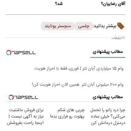
آقای رضاییان؟
شد؟
بیشتر بدانید:
چلسی
منچستر یونایتد
تبلیغات
مطالب پیشنهادی
وام 15 میلیاردی آبان تتر | فوری، فقط با احراز هویت
وام 200 میلیونی آبان تتر. همین الان احراز هویت کن!
مطالب پیشنهادی
چرا درد زانو را تحمل
چربی های شکم
برای فروش ماشنیت
می‌کنی؟ خیلی ساده
پهلوت رو فراری بده!
نیاز به آگهی نیست |
درمنزل درمانش کن
اینجا راحت بفروشش