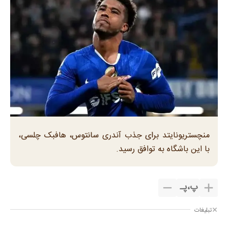
منچستریونایتد برای جذب آندری سانتوس، هافبک چلسی،
با این باشگاه به توافق رسید.
پ
،
پـ
تبلیغات