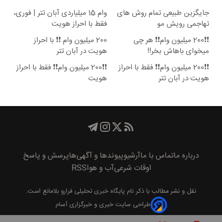
جایگزین طبیعی تمام روش های
وام 15 میلیاردی آبان تتر | فوری،
تهاجمی رویش مو
فقط با احراز هویت
❗❗200 میلیون وام❗❗ هر چی
200 میلیون وام ❗❗ با احراز
میخوای باهاش بخر!!
هویت در آبان تتر
❗❗200 میلیون وام❗❗ فقط با احراز
❗❗200 میلیون وام❗❗ فقط با احراز
هویت در آبان تتر
هویت
درباره ما
تماس با ما
آرشیو
پیوند‌ها و آگهی‌ها
پرسش و پاسخ
اوقات شرعی
آب و هوا
RSS
نقل و نشر مطالب با ذکر نام
پايگاه خبری تحليلی فرارو
بلامانع است.
طراحی سایت خبری و خبرگزاری آسام