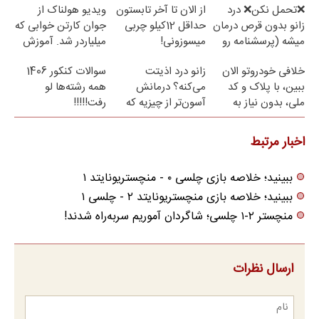
❌تحمل نکن❌ درد
از الان تا آخر تابستون
ویدیو هولناک از
زانو بدون قرص درمان
حداقل 12کیلو چربی
جوان کارتن خوابی که
میشه (پرسشنامه رو
میسوزونی!
میلیاردر شد. آموزش
پر کن)
رایگان
خلافی خودروتو الان
زانو درد اذیتت
سوالات کنکور 1406
ببین، با پلاک و کد
می‌کنه؟ درمانش
همه رشته‌ها لو
ملی، بدون نیاز به
آسون‌تر از چیزیه که
رفت!!!!!
مراجعه حضوری
فکر
می‌کنی✅پرسشنامه
اخبار مرتبط
ببینید؛ خلاصه بازی چلسی ۰ - منچستریونایتد ۱
ببینید؛ خلاصه بازی منچستریونایتد ۲ - چلسی ۱
منچستر ۲-۱ چلسی؛ شاگردان آموریم سربه‌راه شدند!
ارسال نظرات