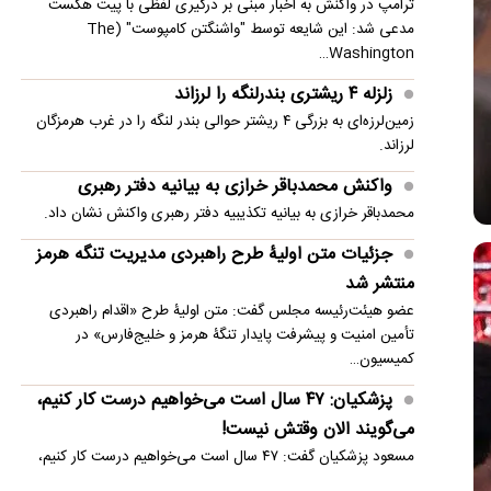
ترامپ در واکنش به اخبار مبنی بر درگیری لفظی با پیت هگست
مدعی شد: این شایعه توسط "واشنگتن کامپوست" (The
روایت العربیه از جزئیات توافق ایران و مسقط بر سر
Washington…
تنگه هرمز
زلزله ۴ ریشتری بندرلنگه را لرزاند
چرا مخاطب دیگر حوصله سریال ۳۰ قسمتی ندارد؟
زمین‌لرزه‌ای به بزرگی ۴ ریشتر حوالی بندر لنگه را در غرب هرمزگان
لرزاند.
واکنش محمدباقر خرازی به بیانیه دفتر رهبری
محمدباقر خرازی به بیانیه تکذیبیه دفتر رهبری واکنش نشان داد.
جزئیات متن اولیۀ طرح راهبردی مدیریت تنگه هرمز
منتشر شد
عضو هیئت‌رئیسه مجلس گفت: متن اولیۀ طرح «اقدام راهبردی
تأمین امنیت و پیشرفت پایدار تنگۀ هرمز و خلیج‌فارس» در
کمیسیون…
پزشکیان: ۴۷ سال است می‌خواهیم درست کار کنیم،
می‌گویند الان وقتش نیست!
مسعود پزشکیان گفت: ۴۷ سال است می‌خواهیم درست کار کنیم،
می‌گویند الان وقتش نیست! ایران خودرو را واگذار کردیم و به