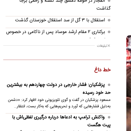
انفجار در حومه دمشق چند کشته و زخمی برجا
گذاشت
استقلال با ۳ گل از سد استقلال خوزستان گذشت
برکناری ۲ مقام ارشد موساد پس از ناکامی در خصوص
موضوع ایران
تبلیغات
آمریکا تحریم‌های جدیدی علیه کوبا اعمال کرد
برنی سندرز: جنگ علیه ایران بر پایه یک دروغ آغاز
خط داغ
شد
انفجار اتوبوس بمب‌گذاری شده در منطقه
پزشکیان: فشار خارجی در دولت چهاردهم به بیشترین
دروزی‌نشین دمشق
حد خود رسیده
مسعود پزشکیان در گفت و گوی تلویزیونی خود اظهار کرد: «دشمن
واکنش ترامپ به ادعاها درباره درگیری لفظی‌اش با
به‌دلیل فشارهایی که آورد و تحریم‌هایی که به‌کار بست، انتظار…
پیت هگست
واکنش ترامپ به ادعاها درباره درگیری لفظی‌اش با
درخواست حزب‌الله برای توقف گفت‌وگوهای لبنان با
پیت هگست
اسرائیل