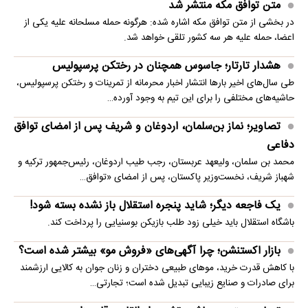
متن توافق مکه منتشر شد
در بخشی از متن توافق مکه اشاره شده: هرگونه حمله مسلحانه علیه یکی از
اعضا، حمله علیه هر سه کشور تلقی خواهد شد.
هشدار تارتار؛ جاسوس همچنان در رختکن پرسپولیس
طی سال‌های اخیر بارها انتشار اخبار محرمانه از تمرینات و رختکن پرسپولیس،
حاشیه‌های مختلفی را برای این تیم به وجود آورده…
تصاویر؛ نماز بن‌سلمان، اردوغان و شریف پس از امضای توافق
دفاعی
محمد بن سلمان، ولیعهد عربستان، رجب طیب اردوغان، رئیس‌جمهور ترکیه و
شهباز شریف، نخست‌وزیر پاکستان، پس از امضای «توافق…
یک فاجعه دیگر؛ شاید پنجره استقلال باز نشده بسته شود!
باشگاه استقلال باید خیلی زود طلب بازیکن بوسنیایی را پرداخت کند.
بازار اکستنشن؛ چرا آگهی‌های «فروش مو» بیشتر شده است؟
با کاهش قدرت خرید، موهای طبیعی دختران و زنان جوان به کالایی ارزشمند
برای صادرات و صنایع زیبایی تبدیل شده است؛ تجارتی…