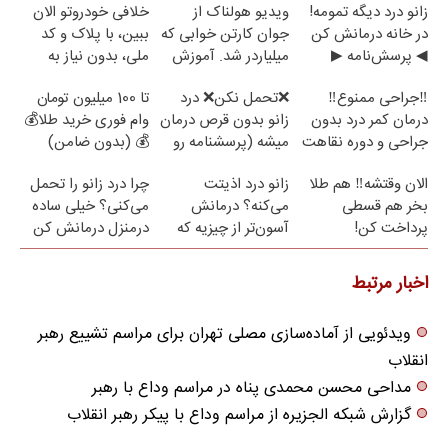
زانو درد دیگه تمومه!
ویدیو هولناک از
خلافی خودروتو الان
در خانه درمانش کن
جوان کارتن خوابی که
ببین، با پلاک و کد
◀ پرسش‌نامه ▶
میلیاردر شد. آموزش
ملی، بدون نیاز به
رایگان
مراجعه حضوری
‼️جراحی ممنوع‼️
❌تحمل نکن❌ درد
تا 100 میلیون تومان
درمان کمر درد بدون
زانو بدون قرص درمان
وام فوری خرید طلا💰
جراحی و دوره نقاهت
میشه (پرسشنامه رو
💰 (بدون ضامن)
پر کن)
الان وقتشه‼️ هم طلا
زانو درد اذیتت
چرا درد زانو را تحمل
بخر هم قسطی
می‌کنه؟ درمانش
می‌کنی؟ خیلی ساده
پرداخت کن!
آسون‌تر از چیزیه که
درمنزل درمانش کن
فکر
می‌کنی✅پرسشنامه
اخبار مرتبط
ویدئویی از آماده‌سازی مصلی تهران برای مراسم تشییع رهبر
انقلاب
مداحی محسن محمدی پناه در مراسم وداع با رهبر
گزارش شبکه الجزیره از مراسم وداع با پیکر رهبر انقلاب