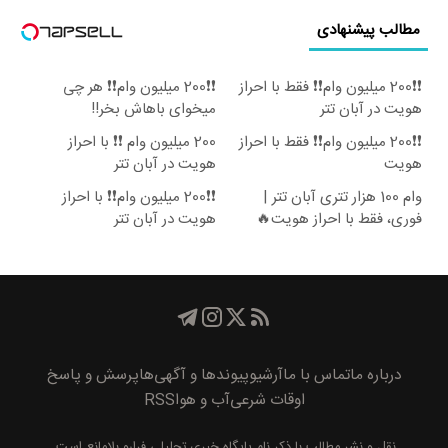
مطالب پیشنهادی
❗❗200 میلیون وام❗❗ فقط با احراز
❗❗200 میلیون وام❗❗ هر چی
هویت در آبان تتر
میخوای باهاش بخر!!
❗❗200 میلیون وام❗❗ فقط با احراز
200 میلیون وام ❗❗ با احراز
هویت
هویت در آبان تتر
وام 100 هزار تتری آبان تتر |
❗❗200 میلیون وام❗❗ با احراز
فوری، فقط با احراز هویت🔥
هویت در آبان تتر
درباره ما
تماس با ما
آرشیو
پیوند‌ها و آگهی‌ها
پرسش و پاسخ
اوقات شرعی
آب و هوا
RSS
نقل و نشر مطالب با ذکر نام
پايگاه خبری تحليلی فرارو
بلامانع است.