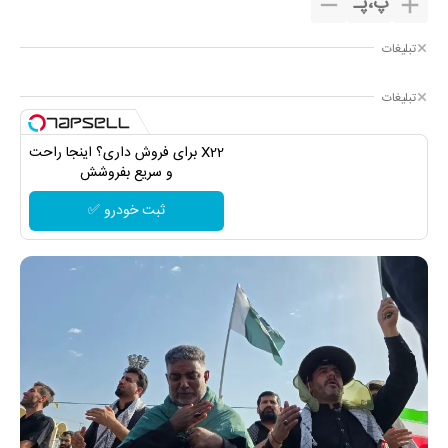
پ
،
پـ
تبلیغات
تبلیغات
X22 برای فروش داری؟ اینجا راحت
و سریع بفروشش
ثبت خودرو ✅