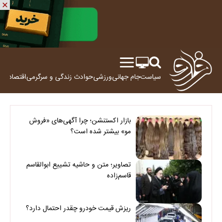
سیاست
جام جهانی
ورزشی
حوادث
زندگی و سرگرمی
اقتصاد
علم
بازار اکستنشن؛ چرا آگهی‌های «فروش
مو» بیشتر شده است؟
تصاویر؛ متن و حاشیه تشییع ابوالقاسم
قاسم‌زاده
ریزش قیمت خودرو چقدر احتمال دارد؟