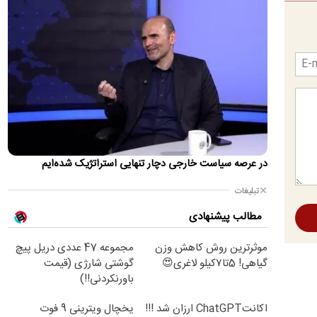
حادثه امنیتی برای بالگرد دونالد ترامپ پس از آن رخ داد که
Marine One در ۴ آگوست از فرودگاه الیپس خارج شد، در حالی
که…
این گزارش به روز می‌شود...
اطلاعات تازه از شنیده شدن صدای انفجار در بحرین
برخی منابع عربی شنیدن صدای انفجار در کشور بحرین را تایید
کردند.
تصاویر؛ رونق بازار سبز شیراز
با آغاز فصل برداشت غوره در شیراز، کارگاه‌های سنتی آبغوره‌گیری بار
در عرصه سیاست خارجی دچار تنهایی استراتژیک شده‌ایم
دیگر رونق گرفته‌اند. تهیه آبغوره تازه از غوره‌های…
تبلیغات
تصاویر ماهواره‌ای از نشت نفت کشتی یونانی در تنگه
مطالب پیشنهادی
هرمز
یک کشتی یونانی که در تلاش بود از طریق سمت عمانی از تنگه عبور
موثرترین روش کاهش وزن
مجموعه 47 عددی دریل پیچ
کند، هدف حمله قرار گرفت.
گیاهی! 5تا۷کیلو لاغری😍
گوشتی شارژی (قیمت
قیمت جدید بنزین سوپر اعلام شد
باورنکردنی!!)
حجم عرضه بنزین ویژه یا همان سوپر در بورس انرژی ۲۴۰ هزار لیتر
اکانتChatGPT ارزان شد !!!
یخچال ویترینی 9 فوت
بوده و نرخ عرضه ۸۴۶ هزار ریال است.