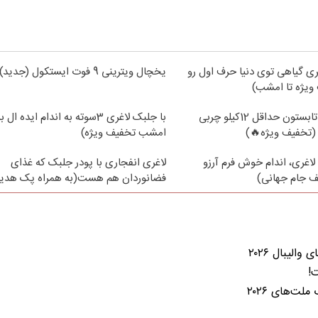
ی گیاهی توی دنیا حرف اول رو
یخچال ویترینی 9 فوت ایستکول (جدید)
ویژه تا امشب)
از الان تا آخر تابستون حداقل 12کیلو چربی
با جلبک لاغری 3سوته به اندام ایده 
(تخفیف ویژه🔥)
امشب تخفیف ویژه)
لاغری، اندام خوش فرم آرزو
لاغری انفجاری با پودر جلبک که غذای
 جام جهانی)
فضانوردان هم هست(به همراه پک هدیه
لیبال ۲۰۲۶
لت‌های ۲۰۲۶