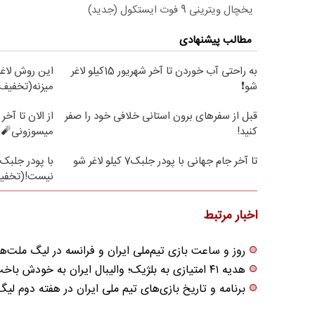
یخچال ویترینی 9 فوت ایستکول (جدید)
مطالب پیشنهادی
به راحتی آب خوردن تا آخر شهریور 15کیلو لاغر
این روش لاغر
شو❗
میزنه(تخفیف 
قبل از سفرهای برون استانی خلافی خود را صفر
کنید!
میسوزونی🧨 
تا آخر جام جهانی با پودر جلبک7 کیلو لاغر شو
با پودر جلبک 
نیست!(تخفیف
اخبار مرتبط
روز و ساعت بازی تیم‌ملی ایران و فرانسه در لیگ ملت‌های وا
هدیه ۴۱ امتیازی به بلژیک؛ والیبال ایران به خودش باخت!
برنامه و تاریخ بازی‌های تیم ملی ایران در هفته دوم لیگ م