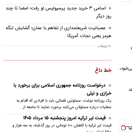
اسامی ۳ خرید جدید پرسپولیس لو رفت؛ امضا تا چند
روز دیگر
عصبانیت شریعتمداری از تفاهم با عمان؛ گشایش تنگه
هرمز یعنی نجات آمریکا
تبلیغات
ای
تصویر؛ مرگ شوکه‌کننده بازیکن در بازی به دلیل
صاعقه
اختلاف میان ترامپ و هگست بر سر ذخایر
می‌شود،
خط داغ
تسلیحاتی/ کاخ سفید رد کرد
درخواست روزنامه جمهوری اسلامی برای برخورد با
قیمت دینار عراق امروز پنجشنبه ۱۵ مرداد ۱۴۰۵
د
خرازی و نیلی
ترامپ: ترجیح می‌دهم با ایران به توافق برسم
یک روزنامه نوشت: مسئولین قضائی باید با افرادی که اقدام به
جعلیات درباره مسئولان می‌کنند برخورد نمایند تا جامعه از…
تصویر؛ حرکت عجیب وینیسیوس در اینستاگرام
قیمت لیر ترکیه امروز پنجشنبه ۱۵ مرداد ۱۴۰۵
ثروت افسانه‌‌ای دیوید بکهام
قیمت لیر ترکیه با کاهش ۱۰۰ تومانی در روز گذشته، به سه هزار و
۹۵۰ تومان رسید