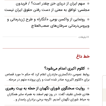
سهم ایران از دریای خزر چقدر است؟ / فریدون
مجلسی: توافق به معنی از دست رفتن حقوق ایران نیست
رونمایی از واکسن بومی «آنگارا» و طرح ژن‌درمانی و
ویروس‌درمانی سرطان‌های صعب‌العلاج
دستگیری متهم متواری مخل نظام ارزی کشور در
تبلیغات
پیرانشهر
دستمزد عجیب موسی جنپو بعد از جدایی از استقلال
خط داغ
محمدرضا لاریجانی: پدرم در قبال حوادث روز با
کمترین هزینه، تصمیم مناسب می‌گرفت
کلثوم اکبری اعدام می‌شود؟
روابط عمومی دادگستری مازندران اعلام کرد که حکم ۱۰ مورد قصاص
تصویر واقعی از اینترنت ایران در گزارش جدید کلادفلر
برای «کلثوم اکبری» صادر شده است و رای پرونده متهم در مرحله…
توضیحات سخنگوی وزارت کشور درباره پلمب برخی
روایت سخنگوی شورای نگهبان از حمله به بیت رهبری
کافه‌ها به دلیل بی‌حجابی
هادی طحان نظیف گفت: در روز نهم اسفند به همراه سایر همکاران
به حیاط شورای نگهبان آمدیم. اگرچه برخی برادران پاسدار و…
هشدار وزیر ارتباطات به اپراتورهای گران فروش