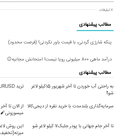
تبلیغات
مطالب پیشنهادی
پنکه شارژی گردنی، با قیمت باور نکردنی! (فرصت محدود)
درآمد ماهی 800 میلیونی رویا نیست! امتحانش مجانیه😉
مطالب پیشنهادی
به راحتی آب خوردن تا آخر شهریور 15کیلو لاغر
ترید EURUSD با اسپرد از صفر پیپ
شو❗
سرمایه‌گذاری بلندمدت با خرید نقره از دیجی‌کالا
میسوزونی🧨 
تا آخر جام جهانی با پودر جلبک7 کیلو لاغر شو
این روش لاغر
میزنه(تخفیف 