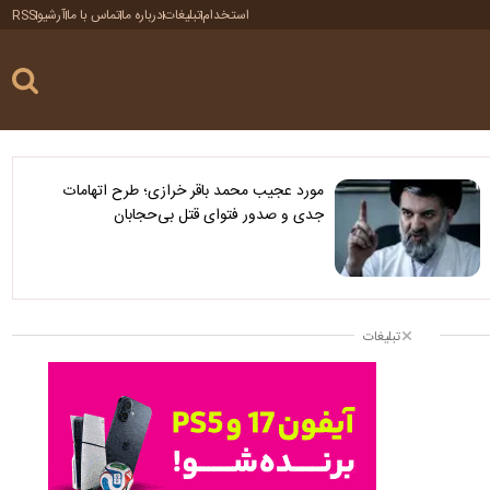
استخدام
تبلیغات
درباره ما
تماس با ما
آرشیو
RSS
مورد عجیب محمد باقر خرازی؛ طرح اتهامات
جدی و صدور فتوای قتل بی‌حجابان
تبلیغات