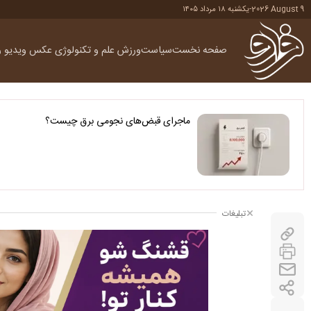
2026 August 9
-
یکشنبه ۱۸ مرداد ۱۴۰۵
صفحه نخست
سیاست
ورزش
علم و تکنولوژی
عکس
ویدیو
ر
ماجرای قبض‌های نجومی برق چیست؟
تبلیغات