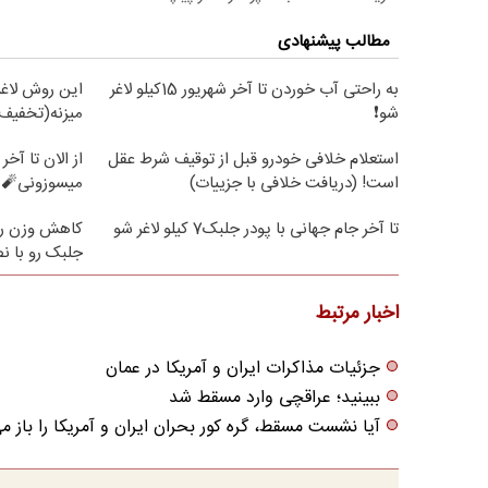
مطالب پیشنهادی
به راحتی آب خوردن تا آخر شهریور 15کیلو لاغر
این روش لاغر
شو❗
میزنه(تخفیف 
استعلام خلافی خودرو قبل از توقیف شرط عقل
است! (دریافت خلافی با جزییات)
میسوزونی🧨 
تا آخر جام جهانی با پودر جلبک7 کیلو لاغر شو
کاهش وزن را
جلبک رو با 
اخبار مرتبط
جزئیات مذاکرات ایران و آمریکا در عمان
ببینید؛ عراقچی وارد مسقط شد
آیا نشست مسقط، گره کور بحران ایران و آمریکا را باز می