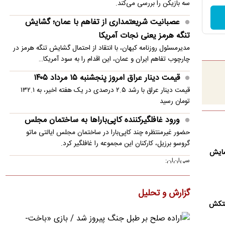
سه بازیکن را بررسی می‌کند.
عصبانیت شریعتمداری از تفاهم با عمان؛ گشایش
تنگه هرمز یعنی نجات آمریکا
مدیرمسئول روزنامه کیهان، با انتقاد از احتمال گشایش تنگه هرمز در
چارچوب تفاهم ایران و عمان، این اقدام را به سود آمریکا…
قیمت دینار عراق امروز پنجشنبه ۱۵ مرداد ۱۴۰۵
قیمت دینار عراق با رشد ۲.۵ درصدی در یک هفته اخیر، به ۱۳۲.۱
تومان رسید
ورود غافلگیرکننده کاپی‌باراها به ساختمان مجلس
حضور غیرمنتظره چند کاپی‌بارا در ساختمان مجلس ایالتی ماتو
گروسو برزیل، کارکنان این مجموعه را غافلگیر کرد.
شایش
سی‌ان‌ان:
توافقی در مورد تنگه هرمز در حال شکل‌گیری است؛
اما نه توافقی که ترامپ بخواهد
گزارش و تحلیل
یک مقام ارشد کشورهای خلیج فارس که با روند مذاکرات آشناست،
فتکش
اظهار داشت که احتمال دستیابی به توافق تا روز جمعه حدود ۵۰ به…