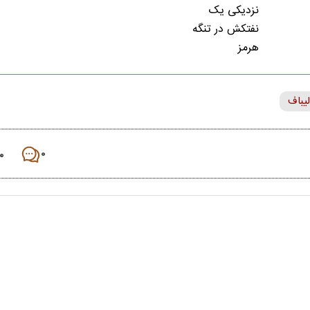
لیباف
۰
۰