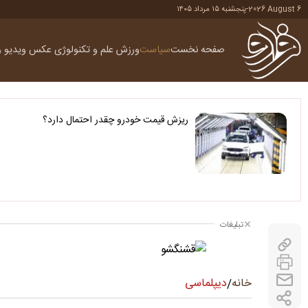
2026 August 6
-
پنجشنبه ۱۵ مرداد ۱۴۰۵
صفحه نخست
سیاست
ورزش
علم و تکنولوژی
عکس
ویدیو
ر
ریزش قیمت خودرو چقدر احتمال دارد؟
تبلیغات
دیپلماسی
خانه
/