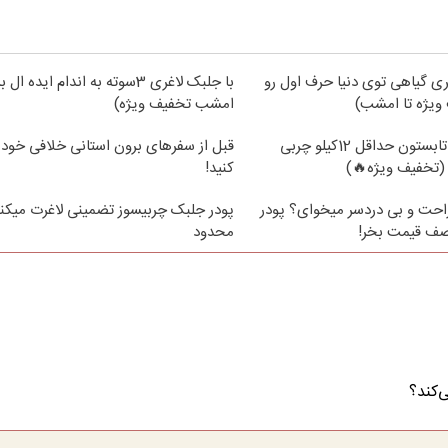
ی گیاهی توی دنیا حرف اول رو
با جلبک لاغری 3سوته به اندام ایده 
ویژه تا امشب)
امشب تخفیف ویژه)
از الان تا آخر تابستون حداقل 12کیلو چربی
قبل از سفرهای برون استانی خلافی خود 
(تخفیف ویژه🔥)
کنید!
حت و بی دردسر میخوای؟ پودر
پودر جلبک چربیسوز تضمینی لاغرت میکنه
نصف قیمت بخر!
محدود
‌کند؟