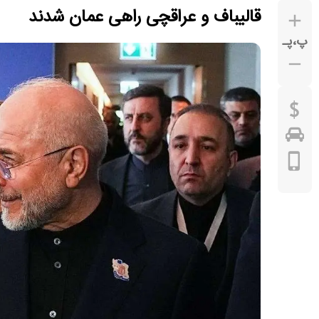
قالیباف و عراقچی راهی عمان شدند
پ
،
پـ