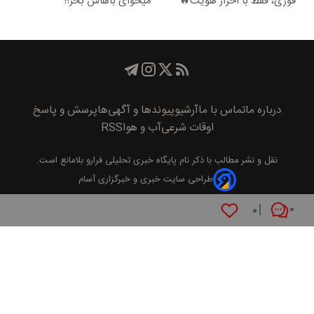
فوری، فقط با احراز هویت🔥
میخوای باهاش بخر!!
درباره ما
تماس با ما
آرشیو
پیوند‌ها و آگهی‌ها
پرسش و پاسخ
اوقات شرعی
آب و هوا
RSS
نقل و نشر مطالب با ذکر نام
پايگاه خبری تحليلی فرارو
بلامانع است.
طراحی سایت خبری و خبرگزاری آسام
۰
۰