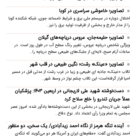
تصاویر؛ خاموشی سراسری در کوبا
اختلال دوباره در سیستم ملی برق و شرایط نامساعد جوی، شبکه شکننده کوبا
را از مدار خارج و بخشی از ظرفیت تولید برق را نیز…
تصاویر؛ حلیمه‌جان، عروس دریاچه‌های گیلان
ویژگی شاخص دریاچه عروس، تغییر رنگ سطح آب در طول روز است. در
ساعات آرام صبح، لایه‌ای از جلبک‌های طبیعی سطح دریاچه را…
تصاویر؛ «عینک» رشت؛ نگین طبیعی در قلب شهر
تالاب «عینک» جاذبه ای طبیعی و زیبا در غرب رشت از مدتی قبل در مسیر
احیا قرار گرفته‌است؛ این تالاب چشم نواز در وسط شهر…
دست‌نوشته شهید علی لاریجانی در اربعین ۱۴۰۳: پزشکیان
عملاً جریان تندرو را خلع سلاح کرد
شهید علی لاریجانی در بخشی از این دست‌نوشته‌ها یادآور شده: امروز عصر
مجلس به تمام وزرا رأی اعتماد داد. نوع دفاع…
آینده تنگه هرمز از نگاه احمد زیدآبادی/ یک سخن، دو منظور
احمد زیدآبادی گفت: «مقام‌های ایران و آمریکا هر دو می‌گویند که تنگه‌ی