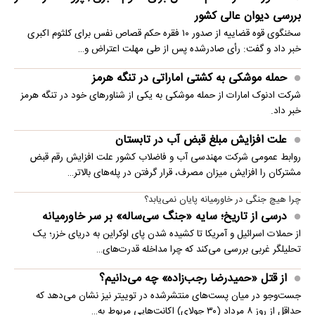
بررسی دیوان عالی کشور
سخنگوی قوه قضاییه از صدور ۱۰ فقره حکم قصاص نفس برای کلثوم اکبری
خبر داد و گفت: رأی صادرشده پس از طی مهلت اعتراض و…
حمله موشکی به کشتی اماراتی در تنگه هرمز
شرکت ادنوک امارات از حمله موشکی به یکی از شناورهای خود در تنگه هرمز
خبر داد.
علت افزایش مبلغ قبض آب در تابستان
روابط عمومی شرکت مهندسی آب و فاضلاب کشور علت افزایش رقم قبض
مشترکان را افزایش میزان مصرف، قرار گرفتن در پله‌های بالاتر…
چرا هیچ جنگی در خاورمیانه پایان نمی‌یابد؟
درسی از تاریخ؛ سایه «جنگ سی‌ساله» بر سر خاورمیانه
از حملات اسرائیل و آمریکا تا کشیده شدن پای اوکراین به دریای خزر؛ یک
تحلیلگر غربی بررسی می‌کند که چرا مداخله قدرت‌های…
از قتل «حمیدرضا رجب‌زاده» چه می‌دانیم؟
جست‌وجو در میان پست‌های منتشرشده در توییتر نیز نشان می‌دهد که
حداقل از روز ۸ مرداد (۳۰ جولای) اکانت‌هایی مربوط به…