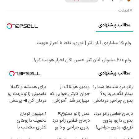
تبلیغات
مطالب پیشنهادی
وام 15 میلیاردی آبان تتر | فوری، فقط با احراز هویت
وام 200 میلیونی آبان تتر. همین الان احراز هویت کن!
مطالب پیشنهادی
زانو درد شب‌ها شما را
ویدیو هولناک از
برای همیشه و کاملا
بیدار نگه می‌داره؟
جوان کارتن خوابی که
تضمینی زانو دردت رو
بدون جراحی درمانش
میلیاردر شد. آموزش
درمان کن ◀ پرسش
کن!
رایگان
نامه ▶
درمان قطعی زانو درد،
عمل زانو ممنوع❌
۱ میلیون تومان
بدون دارو، بدون
درمان قطعی زانو درد
تخفیف داروهای
تزریق، بدون جراحی!
بدون جراحی و دارو
لاغری منتخب با
(پرسش‌نامه)
(پرسش نامه)
ارسال از داروخانه