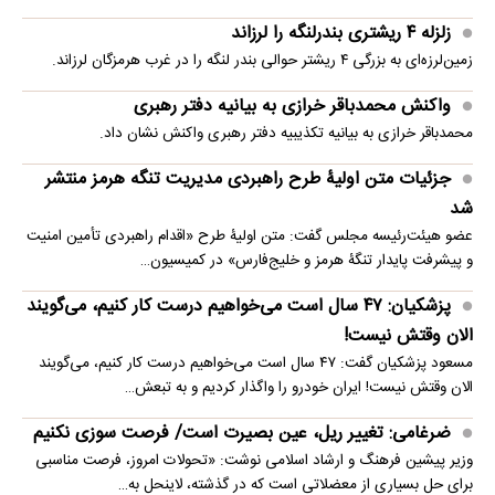
زلزله ۴ ریشتری بندرلنگه را لرزاند
زمین‌لرزه‌ای به بزرگی ۴ ریشتر حوالی بندر لنگه را در غرب هرمزگان لرزاند.
واکنش محمدباقر خرازی به بیانیه دفتر رهبری
محمدباقر خرازی به بیانیه تکذیبیه دفتر رهبری واکنش نشان داد.
جزئیات متن اولیۀ طرح راهبردی مدیریت تنگه هرمز منتشر
شد
عضو هیئت‌رئیسه مجلس گفت: متن اولیۀ طرح «اقدام راهبردی تأمین امنیت
و پیشرفت پایدار تنگۀ هرمز و خلیج‌فارس» در کمیسیون…
پزشکیان: ۴۷ سال است می‌خواهیم درست کار کنیم، می‌گویند
الان وقتش نیست!
مسعود پزشکیان گفت: ۴۷ سال است می‌خواهیم درست کار کنیم، می‌گویند
الان وقتش نیست! ایران خودرو را واگذار کردیم و به تبعش…
ضرغامی: تغییر ریل، عین بصیرت است/ فرصت سوزی نکنیم
وزیر پیشین فرهنگ و ارشاد اسلامی نوشت: «تحولات امروز، فرصت مناسبی
برای حل بسیاری از معضلاتی‌ است که در گذشته، لاینحل به…