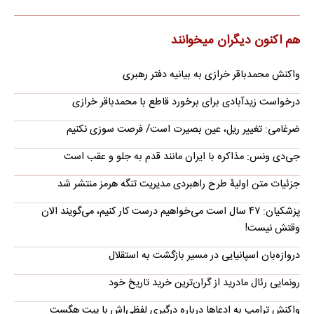
هم اکنون دیگران میخوانند
واکنش محمدباقر خرازی به بیانیه دفتر رهبری
درخواست زیدآبادی برای برخورد قاطع با محمدباقر خرازی
ضرغامی: تغییر ریل، عین بصیرت است/ فرصت سوزی نکنیم
جی‌دی ونس: مذاکره با ایران مانند قدم به جلو و عقب است
جزئیات متن اولیۀ طرح راهبردی مدیریت تنگه هرمز منتشر شد
پزشکیان: ۴۷ سال است می‌خواهیم درست کار کنیم، می‌گویند الان
وقتش نیست!
دروازه‌بان اسپانیایی در مسیر بازگشت به استقلال
رونمایی رئال مادرید از گران‌ترین خرید تاریخ خود
واکنش ترامپ به ادعاها درباره درگیری لفظی‌اش با پیت هگست