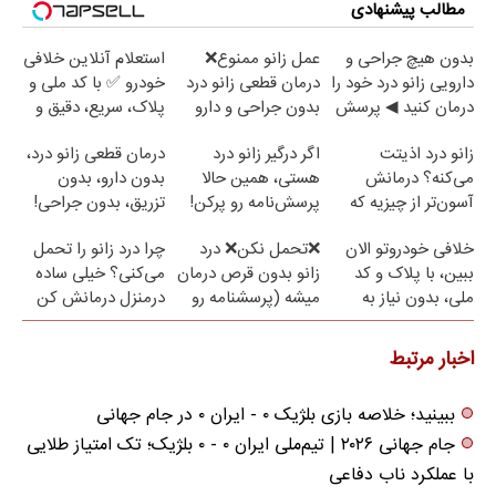
مطالب پیشنهادی
بدون هیچ جراحی و
عمل زانو ممنوع❌
استعلام آنلاین خلافی
دارویی زانو درد خود را
درمان قطعی زانو درد
خودرو ✅ با کد ملی و
درمان کنید ◀ پرسش
بدون جراحی و دارو
پلاک، سریع، دقیق و
نامه ▶
(پرسش نامه)
بدون معطلی
زانو درد اذیتت
اگر درگیر زانو درد
درمان قطعی زانو درد،
می‌کنه؟ درمانش
هستی، همین حالا
بدون دارو، بدون
آسون‌تر از چیزیه که
پرسش‌نامه رو پرکن!
تزریق، بدون جراحی!
فکر
(پرسش‌نامه)
خلافی خودروتو الان
❌تحمل نکن❌ درد
چرا درد زانو را تحمل
می‌کنی✅پرسشنامه
ببین، با پلاک و کد
زانو بدون قرص درمان
می‌کنی؟ خیلی ساده
ملی، بدون نیاز به
میشه (پرسشنامه رو
درمنزل درمانش کن
مراجعه حضوری
پر کن)
اخبار مرتبط
ببینید؛ خلاصه بازی بلژیک ۰ - ایران ۰ در جام جهانی
جام جهانی ۲۰۲۶ | تیم‌ملی ایران ۰ - ۰ بلژیک؛ تک امتیاز طلایی
با عملکرد ناب دفاعی