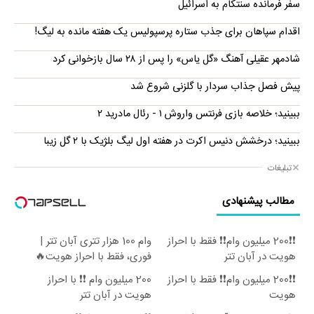
سفر فرمانده سنتکام به اسرائیل
اقدام سپاهان برای جذب ستاره پرسپولیس یک هفته مانده به لیگ!
شادمهر عقیلی آهنگ «گل یاس» را پس از ۲۸ سال بازخوانی کرد
پیش فصل جذاب سردار با گلزنی شروع شد
ببینید؛ خلاصه بازی فرنتس واروش ۱ - رئال مادرید ۲
ببینید؛ درخشش دنیس اکرت در هفته اول لیگ بلژیک با ۲ گل زیبا
تبلیغات
مطالب پیشنهادی
❗❗200 میلیون وام❗❗ فقط با احراز
وام 100 هزار تتری آبان تتر |
هویت در آبان تتر
فوری، فقط با احراز هویت🔥
❗❗200 میلیون وام❗❗ فقط با احراز
200 میلیون وام ❗❗ با احراز
هویت
هویت در آبان تتر