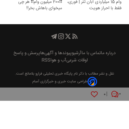
وام 15 میلیاردی آبان تتر | فوری،
❗❗200 میلیون وام❗❗ هر چی
فقط با احراز هویت
میخوای باهاش بخر!!
درباره ما
تماس با ما
آرشیو
پیوند‌ها و آگهی‌ها
پرسش و پاسخ
اوقات شرعی
آب و هوا
RSS
نقل و نشر مطالب با ذکر نام
پايگاه خبری تحليلی فرارو
بلامانع است.
طراحی سایت خبری و خبرگزاری آسام
۰
۰