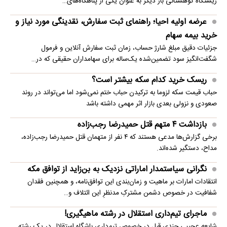
زیستگاه کوهستانی بار دیگر به عنوان یکی از پناهگاه‌های…
عرضه اولیه احیا؛ راهنمای ثبت سفارش، نقدینگی مورد نیاز و
خرید بیمه سهام
جزئیات دقیق مبلغ شارژ حساب، زمان ثبت سفارش آنلاین و فرمول
شگفت‌انگیز سود تضمین‌شده یک‌ساله برای سهامداران حقیقی که در…
ریسک خرید کدام سکه بیشتر است؟
حباب قیمت سکه لزوما به ترکیدن حباب ختم نمی‌شود اما می‌تواند در روند
صعودی و نزولی بعدی بازار اثر مهمی داشته باشد
بازداشت ۴ متهم قتل حمیدرضا رجب‌زاده
برخی گزارش‌ها مدعی هستند که ۴ نفر از متهمان قتل حمیدرضا رجب‌زاده،
مداح، دستگیر شده‌اند.
نگرانی سیاستمدار اماراتی نزدیک به بن‌زاید از توافق مکه
انتقادات امارات بر ماهیت و زمان‌بندی این توافق‌نامه، و همچنین فقدان
شفافیت در خصوص دشمن مشترکِ مدنظرِ این ائتلاف و…
ماجرای تیم‌داری استقلال در رشته ماهیگیری!
شایعه عجیبی چندی قبل در خصوص تیم‌داری باشگاه استقلال در یک رشته