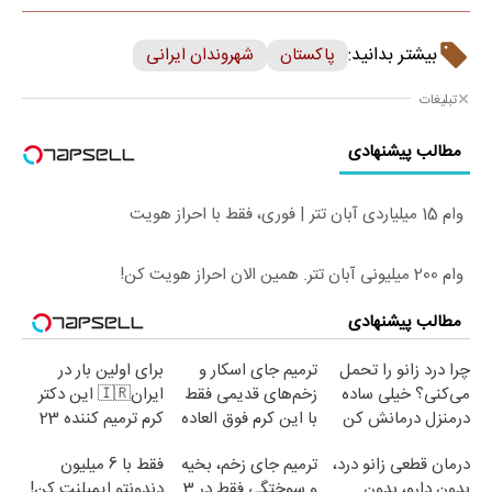
بیشتر بدانید:
پاکستان
شهروندان ایرانی
تبلیغات
مطالب پیشنهادی
وام 15 میلیاردی آبان تتر | فوری، فقط با احراز هویت
وام 200 میلیونی آبان تتر. همین الان احراز هویت کن!
مطالب پیشنهادی
چرا درد زانو را تحمل
ترمیم جای اسکار و
برای اولین بار در
می‌کنی؟ خیلی ساده
زخم‌های قدیمی فقط
ایران🇮🇷 این دکتر
درمنزل درمانش کن
با این کرم فوق العاده
کرم ترمیم کننده 23
😍(مشاوره)
روزه ساخت!
درمان قطعی زانو درد،
ترمیم جای زخم، بخیه
فقط با 6 میلیون
بدون دارو، بدون
و سوختگی فقط در 3
دندونتو ایمپلنت کن!