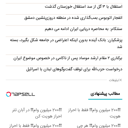
استقلال با ۳ گل از سد استقلال خوزستان گذشت
انفجار اتوبوس بمب‌گذاری شده در منطقه دروزی‌نشین دمشق
سنتکام: به محاصره دریایی ایران ادامه می دهیم
پزشکیان: بانک آینده بدون اینکه اعتراضی در جامعه شکل بگیرد، بسته
شد
برکناری ۲ مقام ارشد موساد پس از ناکامی در خصوص موضوع ایران
درخواست حزب‌الله برای توقف گفت‌وگوهای لبنان با اسرائیل
تبلیغات
مطالب پیشنهادی
❗❗200 میلیون وام❗❗ فقط با احراز
❗❗200 میلیون وام❗❗ در آبان تتر
هویت
احراز هویت کن
❗❗200 میلیون وام❗❗ هر چی
❗❗200 میلیون وام❗❗ فقط با احراز