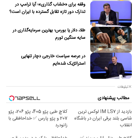
وقفه برای «خشاب گذاری»؛ آیا ترامپ در
تدارک دور تازه تقابل گسترده با ایران است؟
طلا، دلار یا بورس؛ بهترین سرمایه‌گذاری در
سایه سنگین تورم
در عرصه سیاست خارجی دچار تنهایی
استراتژیک شده‌ایم
تبلیغات
مطالب پیشنهادی
بازدید از IM LS7 لوکس ترین
کلاچ طبی پژو 405، پژو 206، پژو
شاسی بلند برقی ایران در باشگاه
207 و پژو پارس ✅ خداحافظی با
انقلاب
زانودرد