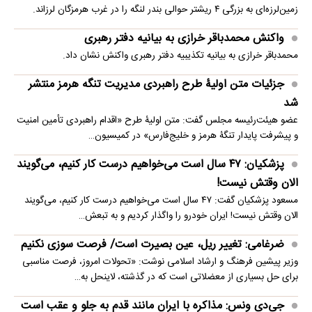
زمین‌لرزه‌ای به بزرگی ۴ ریشتر حوالی بندر لنگه را در غرب هرمزگان لرزاند.
واکنش محمدباقر خرازی به بیانیه دفتر رهبری
محمدباقر خرازی به بیانیه تکذیبیه دفتر رهبری واکنش نشان داد.
جزئیات متن اولیۀ طرح راهبردی مدیریت تنگه هرمز منتشر
شد
عضو هیئت‌رئیسه مجلس گفت: متن اولیۀ طرح «اقدام راهبردی تأمین امنیت
و پیشرفت پایدار تنگۀ هرمز و خلیج‌فارس» در کمیسیون…
پزشکیان: ۴۷ سال است می‌خواهیم درست کار کنیم، می‌گویند
الان وقتش نیست!
مسعود پزشکیان گفت: ۴۷ سال است می‌خواهیم درست کار کنیم، می‌گویند
الان وقتش نیست! ایران خودرو را واگذار کردیم و به تبعش…
ضرغامی: تغییر ریل، عین بصیرت است/ فرصت سوزی نکنیم
وزیر پیشین فرهنگ و ارشاد اسلامی نوشت: «تحولات امروز، فرصت مناسبی
برای حل بسیاری از معضلاتی‌ است که در گذشته، لاینحل به…
جی‌دی ونس: مذاکره با ایران مانند قدم به جلو و عقب است