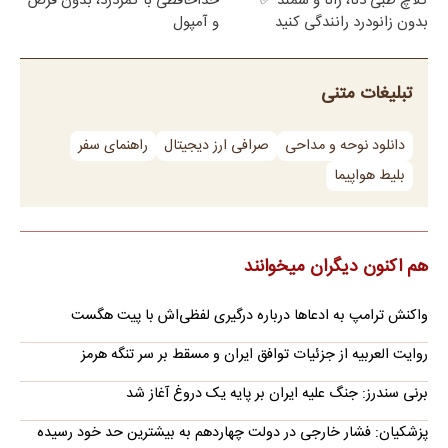
کلاچ طبی دنا، رانا و سمند ✅
خداحافظی با کمردرد، بدون قرص
بدون زانودرد رانندگی کنید
و آمپول
تبلیغات متنی
دانلود نوحه و مداحی
صرافی ارز دیجیتال
راهنمای سفر
بلیط هواپیما
هم اکنون دیگران میخوانند
واکنش ترامپ به ادعاها درباره درگیری لفظی‌اش با پیت هگست
روایت العربیه از جزئیات توافق ایران و مسقط بر سر تنگه هرمز
برنی سندرز: جنگ علیه ایران بر پایه یک دروغ آغاز شد
پزشکیان: فشار خارجی در دولت چهاردهم به بیشترین حد خود رسیده