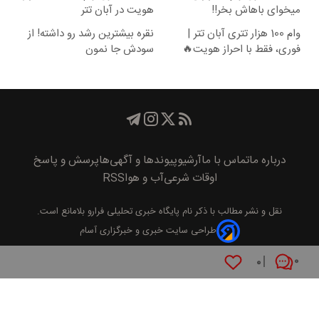
میخوای باهاش بخر!!
هویت در آبان تتر
وام 100 هزار تتری آبان تتر |
نقره بیشترین رشد رو داشته! از
فوری، فقط با احراز هویت🔥
سودش جا نمون
درباره ما
تماس با ما
آرشیو
پیوند‌ها و آگهی‌ها
پرسش و پاسخ
اوقات شرعی
آب و هوا
RSS
نقل و نشر مطالب با ذکر نام
پايگاه خبری تحليلی فرارو
بلامانع است.
طراحی سایت خبری و خبرگزاری آسام
۰
۰