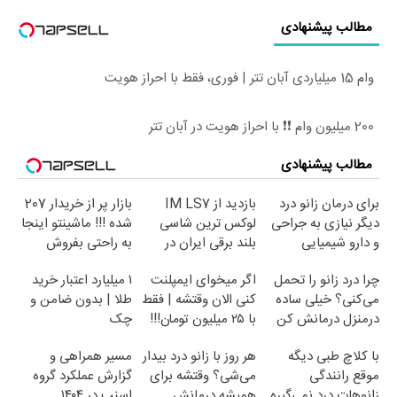
مطالب پیشنهادی
وام 15 میلیاردی آبان تتر | فوری، فقط با احراز هویت
200 میلیون وام ❗❗ با احراز هویت در آبان تتر
مطالب پیشنهادی
برای درمان زانو درد
بازدید از IM LS7
بازار پر از خریدار 207
دیگر نیازی به جراحی
لوکس ترین شاسی
شده !!! ماشینتو اینجا
و دارو شیمیایی
بلند برقی ایران در
به راحتی بفروش
نیست(پرسش‌نامه)
باشگاه انقلاب
چرا درد زانو را تحمل
اگر میخوای ایمپلنت
۱ میلیارد اعتبار خرید
می‌کنی؟ خیلی ساده
کنی الان وقتشه | فقط
طلا | بدون ضامن و
درمنزل درمانش کن
با ۲۵ میلیون تومان!!!
چک
با کلاچ طبی دیگه
هر روز با زانو درد بیدار
مسیر همراهی و
موقع رانندگی
می‌شی؟ وقتشه برای
گزارش عملکرد گروه
زانوهات درد نمی‌گیره
همیشه درمانش
اسنپ در ۱۴۰۴