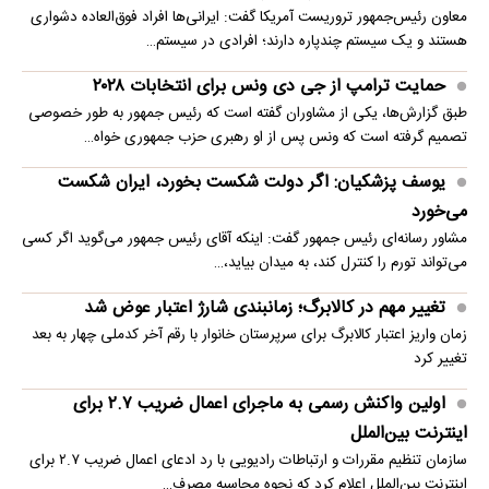
معاون رئیس‌جمهور تروریست آمریکا گفت: ایرانی‌ها افراد فوق‌العاده دشواری
هستند و یک سیستم چندپاره دارند؛ افرادی در سیستم…
حمایت ترامپ از جی دی ونس برای انتخابات ۲۰۲۸
طبق گزارش‌ها، یکی از مشاوران گفته است که رئیس جمهور به طور خصوصی
تصمیم گرفته است که ونس پس از او رهبری حزب جمهوری خواه…
یوسف پزشکیان: اگر دولت شکست بخورد، ایران شکست
می‌خورد
مشاور رسانه‌ای رئیس جمهور گفت: اینکه آقای رئیس جمهور می‌گوید اگر کسی
می‌تواند تورم را کنترل کند، به میدان بیاید،…
تغییر مهم در کالابرگ؛ زمانبندی‌ شارژ اعتبار عوض شد
زمان واریز اعتبار کالابرگ برای سرپرستان خانوار با رقم آخر کدملی چهار به بعد
تغییر کرد
اولین واکنش رسمی به ماجرای اعمال ضریب ۲.۷ برای
اینترنت بین‌الملل
سازمان تنظیم مقررات و ارتباطات رادیویی با رد ادعای اعمال ضریب ۲.۷ برای
اینترنت بین‌الملل اعلام کرد که نحوه محاسبه مصرف…