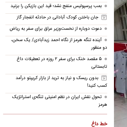
بمب پرسپولیس منفج نشد؛ قید این بازیکن را بزنید
جان باختن کودک آبادانی در حادثه انفجار گاز
دعوت دوباره از نخست‌وزیر عراق برای سفر به ریاض
آینده تنگه هرمز از نگاه احمد زیدآبادی/ یک سخن،
دو منظور
۵ مقصد خنک برای سفر ۲ روزه در تعطیلات داغ
تابستانی
بدون ریسک و نیاز به ترید از بازار کریپتو درآمد
کسب کنید!
تحول نقش ایران در نظم امنیتی تنگه‌ی استراتژیک
هرمز
تأیید ربایش و قتل مداح «حمیدرضا رجب‌زاده»
خط داغ