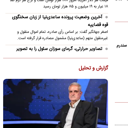
قیمت هر دلار آمریکا امروز ۱۸۸ هزار تومان است و نرخ هر گرم طلا
۱۸ عیار به ۱۹ میلیون و ۸۵ هزار تومان رسید
آخرین وضعیت پرونده ساعدی‌نیا از زبان سخنگوی
قوه قضاییه
اصغر جهانگیر گفت: بر اساس رأی صادره، تمام اموال منقول و
غیرمنقول متهم (ساعدی‌نیا) مشمول مصادره قرار گرفته است.
 سندرم
تصاویر حرارتی، گرمای سوزان سئول را به تصویر
کشید
تصاویر حرارتی منتشرشده از پایتخت کره جنوبی تفاوت دمایی شدید
گزارش و تحلیل
میان بدن افراد، خودروها و سطوح شهری را در شرایط این موج…
جزئیات جدید از توافق ایران و عمان برای بازگشایی
تنگه هرمز/ گذرگاه موقت ۶۰ روزه؟
آمریکا خواهان تضمین آزادی کامل کشتیرانی در تنگه هرمز است و با
هرگونه سازوکاری که به ایران اجازه دهد از کشتی‌ها عوارض…
جزئیات حادثه دریایی برای یک نفتکش در تنگه هرمز/
خدمه نجات یافتند
تصاویر ماهو‌اره‌ای از وقوع آتش‌سوزی در یک کشتی در تنگه هرمز