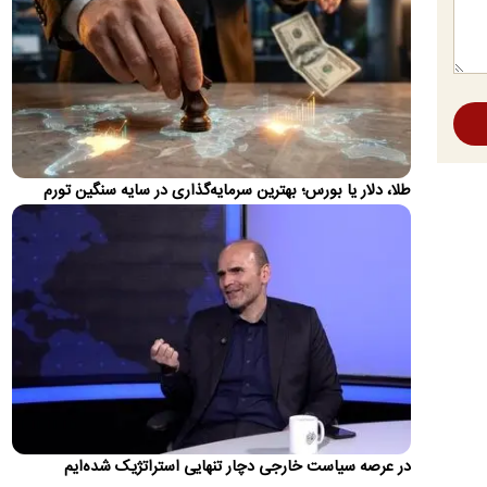
رونمایی از ۲ خرید جدید پرسپولیس؛ همین امروز!
باشگاه پرسپولیس در حال تکمیل انجام دو خرید بعدی است.
روایتی از امضای توافق‌نامه دفاع مشترک عربستان، ترکیه و پاکستان
«پیمان مکه»؛ کد آغاز آرایش جدید امنیتی در منطقه؟
در شرایطی که تداوم جنگ ایران و آمریکا و بحران یمن بار دیگر در
حال تبدیل‌شدن به یکی از کانون‌های اصلی تنش منطقه‌ای…
طلا، دلار یا بورس؛ بهترین سرمایه‌گذاری در سایه سنگین تورم
ردیابی دلارهای صادراتی؛ ۲۲۸ میلیارد دلار کجا رفت؟
ایران در سه دهه گذشته نزدیک ۳۸۰ میلیارد دلار مازاد حساب جاری
داشته که ۲۲۸ میلیارد دلار از کشور خارج شده یا به اقتصاد…
از ادعای کذب تا دعوت به سرنگونی دولت/ واکنش‌ها
به اظهارات باقر خرازی‌
محمدباقر خرازی مدعی شده است ۴۰ سال با آیت‌الله سیدمجتبی
خامنه‌ای رابطه نزدیک داشته و دولت پزشکیان «سال چهارم را
نخواهد…
تا کی می‌خواهی در خیابان بدوی، آقای رضاییان؟
در عرصه سیاست خارجی دچار تنهایی استراتژیک شده‌ایم
رامین رضاییان، دفاع راست تیم ملی پس از یک‌فصل و نیم حضور