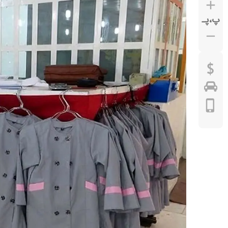
پ
،
پـ