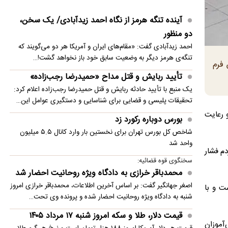
بورس دوباره رکورد زد
آینده تنگه هرمز از نگاه احمد زیدآبادی/ یک سخن،
فرهنگ، شاید نامحسوس ولی حیاتی
دو منظور
دریاچه ارومیه جان گرفت
احمد زیدآبادی گفت: «مقام‌های ایران و آمریکا هر دو می‌گویند که
تنگه‌ی هرمز دیگر به وضعیت سابق خود باز نخواهد گشت!…
صندوق درآمد ثابت ثبات؛ کسب سود حتی در روزهای
 فرم
تعطیل!
تأیید ربایش و قتل مداح «حمیدرضا رجب‌زاده»
یک منبع با تأیید حادثه ربایش و قتل حمیدرضا رجب‌زاده اعلام کرد:
گردش نخبگان؛ ضرورتی برای پویایی، نوآوری و
تحقیقات پلیسی و قضایی برای شناسایی و دستگیری عوامل این…
کارآمدی در حکمرانی
 رعایت
بورس دوباره رکورد زد
شاخص کل بورس تهران برای نخستین ‌بار وارد کانال ۵.۵ میلیون
واحد شد
دم فشار
سخنگوی قوه قضائیه:
محمدباقر خرازی به دادگاه ویژه روحانیت احضار شد
اصغر جهانگیر گفت: بر اساس آخرین اطلاعات، محمدباقر خرازی امروز
ت و با
شنبه به دادگاه ویژه روحانیت احضار شده و پرونده وی تحت…
قیمت دلار، طلا و سکه امروز شنبه ۱۷ مرداد ۱۴۰۵
آموزان