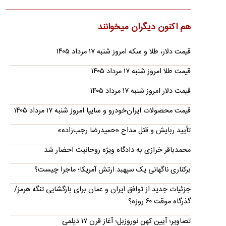
در استقلال و پیش از پایان قراردادش از این تیم جدا شد. چرخه‌ای…
حمله حسین شریعتمداری به پیمان سه‌گانه پاکستان،
هم اکنون دیگران میخوانند
عربستان و ترکیه
قیمت دلار، طلا و سکه امروز شنبه ۱۷ مرداد ۱۴۰۵
حسین شریعتمداری اعلام کرد: دیروز آقایان شهباز شریف و اردوغان
به‌اتفاق بن‌سلمان یک پیمان نظامی سه‌جانبه امضاء کرده‌اند.…
قیمت طلا امروز شنبه ۱۷ مرداد ۱۴۰۵
ادعای آکسیوس: توافق ایران و آمریکا در انتظار تأیید
قیمت دلار امروز شنبه ۱۷ مرداد ۱۴۰۵
شورای عالی امنیت ملی است
خبرنگار آکسیوس مدعی شد مذاکره‌کنندگان ایرانی در انتظار تأیید
قیمت محصولات ایران‌خودرو و سایپا امروز شنبه ۱۷ مرداد ۱۴۰۵
نهایی از سوی شورای عالی امنیت ملی هستند.
تأیید ربایش و قتل مداح «حمیدرضا رجب‌زاده»
فیلم کامل صحبت‌های پزشکیان در بخش سوم
محمدباقر خرازی به دادگاه ویژه روحانیت احضار شد
گفت‌وگو/ از مذاکرات تا پاسخ به شایعه استعفا
رئیس‌جمهور با تاکید بر اینکه نمی‌توان جامعه را با امر و نهی اداره
برکناری ناگهانی یک سپهبد ارتش آمریکا؛ ماجرا چیست؟
کرد، گفت: با پشتیبانی رهبر شهید انقلاب و اکنون نیز…
جزئیات جدید از توافق ایران و عمان برای بازگشایی تنگه هرمز/
زیدآبادی: محمد باقر خرازی فرمان کشتار داده! چرا
گذرگاه موقت ۶۰ روزه؟
بازداشت نمی‌شود؟
احمد زیدآبادی، به ادعای اخیر محمدباقر خرازی درباره برخورد با
تصاویر؛ آیین کهن نوروزبل؛ آغاز قرن ۱۷ دیلمی