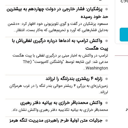
چراغ
امنیت منطقه شد
پزشکیان: فشار خارجی در دولت چهاردهم به بیشترین
انفجار در حومه دمشق چند کشته و زخمی برجا
حد خود رسیده
گذاشت
مسعود پزشکیان در گفت و گوی تلویزیونی خود اظهار کرد: «دشمن
به‌دلیل فشارهایی که آورد و تحریم‌هایی که به‌کار بست، انتظار…
واکنش ترامپ به ادعاها درباره درگیری لفظی‌اش با
پیت هگست
ترامپ در واکنش به اخبار مبنی بر درگیری لفظی با پیت هگست
مدعی شد: این شایعه توسط "واشنگتن کامپوست" (The
Washington…
زلزله ۴ ریشتری بندرلنگه را لرزاند
زمین‌لرزه‌ای به بزرگی ۴ ریشتر حوالی بندر لنگه را در غرب هرمزگان
لرزاند.
واکنش محمدباقر خرازی به بیانیه دفتر رهبری
ر
محمدباقر خرازی به بیانیه تکذیبیه دفتر رهبری واکنش نشان داد.
جزئیات متن اولیۀ طرح راهبردی مدیریت تنگه هرمز