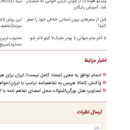
ویدیو هولناک از جوان کارتن خوابی که میلیاردر
ترید EURUSD با اسپرد از صفر پیپ
شد. آموزش رایگان
قبل از سفرهای برون استانی خلافی خود را صفر
این روش لاغر
کنید!
میزنه(تخفیف 
تا آخر جام جهانی با پودر جلبک7 کیلو لاغر شو
محبوب ترین 
محدود)سریع 
اخبار مرتبط
انجام توافق به معنی اعتماد کامل نیست/ ایران برای
واکنش کامالا هریس به تفاهم‌نامه ترامپ با ایران/خوا
تصاویر؛ هتل بورگن‌اشتوک؛ محل امضای تفاهم نامه با ای
ارسال نظرات