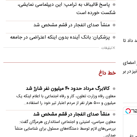
پاسخ قالیباف به ترامپ: این دیپلماسی نمایشی،
شکست خورده است
منشأ صدای انفجار در قشم مشخص شد
پزشکیان: بانک آینده بدون اینکه اعتراضی در جامعه
 داد تا
شکل بگیرد، بسته شد
تبلیغات
پزشکیان: فشار خارجی در دولت چهاردهم به
 امضای
بیشترین حد خود رسیده
ز در بر
خط داغ
پزشکیان: در ابتدای دولت با قطعی برق، آب و گاز
مواجه بودیم
کالابرگ مرداد حدود ۴۰‌ میلیون نفر شارژ شد
معاون رفاه وزارت تعاون، کار و رفاه اجتماعی با اعلام اینکه یک
معاون مرکز شرکت‌های دانش‌بنیان: توسعه فناوری،
میلیون و ۵۰۰ هزار نفر از مردم اعتبار تیر خود را استفاده…
مسیر رقابت‌پذیری صنعت قطعه‌سازی است
منشأ صدای انفجار در قشم مشخص شد
سنتکام: به محاصره دریایی ایران ادامه می دهیم
معاون سیاسی، امنیتی و اجتماعی استانداری هرمزگان گفت:
بررسی‌های لازم توسط دستگاه‌های مسئول برای شناسایی منشأ
مصر خواستار تدوین چشم‌انداز مشترک عربی برای
صدای…