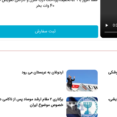
فقط امروز با 29%تخفیف،پرداخت درب منزل و گارانتی تعویض 
40 وات بخر
ثبت سفارش
موشکی
اردوغان به عربستان می رود
ایشی،
برکناری ۲ مقام ارشد موساد پس از ناکامی د
خصوص موضوع ایران