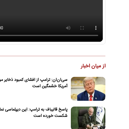
از میان اخبار
سی‌ان‌ان: ترامپ از افشای کمبود ذخایر 
آمریکا خشمگین است
پاسخ قالیباف به ترامپ: این دیپلماسی نم
شکست خورده است