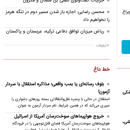
جزئیات گفت‌وگوی تلفنی بن سلمان و مکرون
محسن رضایی: اجازه باز شدن مسیر دوم در تنگه هرمز
چراغ
را نخواهیم داد
ریاض میزبان توافق دفاعی ترکیه، عربستان و پاکستان
پالس‌های تازه از دیپلماسی؛ توافق ایران و آمریکا در
تبلیغات
راه است؟
کالابرگ مرداد حدود ۴۰‌ میلیون نفر شارژ شد
خط داغ
وضعیت جوی کشور در ۷۲ ساعت آینده/ موج
بارش‌های تابستانه در راه ۱۱ استان
بلوف رسانه‌ای یا بمب واقعی؛ مذاکره استقلال با سردار
آزمون!
وشکی
رابرت دنیرو: کشور من دیگر دوست داشتنی نیست
استقلال در حالی با پنجره نقل‌وانتقالاتی بسته روزهای دشواری را
سی‌ان‌ان: ترامپ از افشای کمبود ذخایر موشکی آمریکا
سپری می‌کند که در همین شرایط، نام سردار آزمون به عنوان…
خشمگین است
خروج هواپیماهای سوخت‌رسان آمریکا از اسرائیل
یشی،
هواپیماهای سوخت‌رسان آمریکا فضای قابل‌توجهی را در فرودگاه
اشغال کرده بودند و انتقال آن‌ها با هدف تسهیل فعالیت