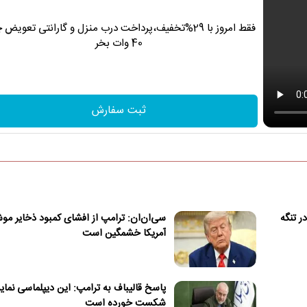
فقط امروز با 29%تخفیف،پرداخت درب منزل و گارانتی تعویض 
40 وات بخر
ثبت سفارش
ر تنگه
سی‌ان‌ان: ترامپ از افشای کمبود ذخایر م
آمریکا خشمگین است
پاسخ قالیباف به ترامپ: این دیپلماسی نما
شکست خورده است