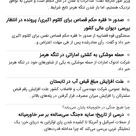
وزیر امور خارجه گفت: مذاکرات با عمان در حال انجام است و خیلی به توافق
نزدیک هستیم، اما باز شدن تنگه هرمز تابع شرایط…
صدور ۱۰ فقره حکم قصاص برای کلثوم اکبری/ پرونده در انتظار
بررسی دیوان عالی کشور
سخنگوی قوه قضاییه از صدور ۱۰ فقره حکم قصاص نفس برای کلثوم اکبری
خبر داد و گفت: رأی صادرشده پس از طی مهلت اعتراض و…
حمله موشکی به کشتی اماراتی در تنگه هرمز
شرکت ادنوک امارات از حمله موشکی به یکی از شناورهای خود در تنگه هرمز
خبر داد.
علت افزایش مبلغ قبض آب در تابستان
روابط عمومی شرکت مهندسی آب و فاضلاب کشور علت افزایش رقم قبض
مشترکان را افزایش میزان مصرف، قرار گرفتن در پله‌های بالاتر…
چرا هیچ جنگی در خاورمیانه پایان نمی‌یابد؟
درسی از تاریخ؛ سایه «جنگ سی‌ساله» بر سر خاورمیانه
از حملات اسرائیل و آمریکا تا کشیده شدن پای اوکراین به دریای خزر؛ یک
تحلیلگر غربی بررسی می‌کند که چرا مداخله قدرت‌های…