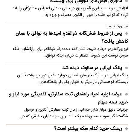
ماجرای قبض‌های نجومی برق چیست؟
افزایش دو تا سه‌برابری قبض برق در حالی صدای اعتراض مشترکان را بلند
کرده که توانیر علت را عبور از الگوی مصرف و ورود به…
نیویورک تایمز:
پس از شروط شش‌گانه ذوالقدر؛ امیدها به توافق با عمان
کاهش یافت؟
نیویورک‌تایمز درباره شروط شش‌گانه محمدباقر ذوالقدر برای بازگشایی تنگه
هرمز، نوشت این شروط، انتظارات درباره اینکه توافق…
پلنگ ایرانی در سالوک دیده شد
پلنگ ایرانی در سالوک خراسان شمالی دوباره مقابل دوربین رفت تا این
زیستگاه کوهستانی بار دیگر به عنوان یکی از پناهگاه‌های…
عرضه اولیه احیا؛ راهنمای ثبت سفارش، نقدینگی مورد نیاز و
خرید بیمه سهام
جزئیات دقیق مبلغ شارژ حساب، زمان ثبت سفارش آنلاین و فرمول
شگفت‌انگیز سود تضمین‌شده یک‌ساله برای سهامداران حقیقی که در…
ریسک خرید کدام سکه بیشتر است؟