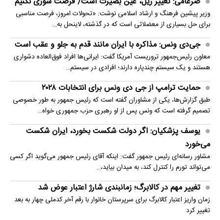
ضرغامی: تغییر ریل، عین بصیرت است/ فرصت سوزی نکنیم
وزیر پیشین فرهنگ و ارشاد اسلامی نوشت: «تحولات امروز، فرصت مناسبی
برای حل بسیاری از معضلاتی‌ است که در گذشته، لاینحل به…
جی‌دی ونس: مذاکره با ایران مانند قدم به جلو و عقب است
معاون رئیس‌جمهور تروریست آمریکا گفت: ایرانی‌ها افراد فوق‌العاده دشواری
هستند و یک سیستم چندپاره دارند؛ افرادی در سیستم…
حمایت ترامپ از جی دی ونس برای انتخابات ۲۰۲۸
طبق گزارش‌ها، یکی از مشاوران گفته است که رئیس جمهور به طور خصوصی
تصمیم گرفته است که ونس پس از او رهبری حزب جمهوری خواه…
یوسف پزشکیان: اگر دولت شکست بخورد، ایران شکست
می‌خورد
مشاور رسانه‌ای رئیس جمهور گفت: اینکه آقای رئیس جمهور می‌گوید اگر کسی
می‌تواند تورم را کنترل کند، به میدان بیاید،…
تغییر مهم در کالابرگ؛ زمانبندی‌ شارژ اعتبار عوض شد
زمان واریز اعتبار کالابرگ برای سرپرستان خانوار با رقم آخر کدملی چهار به بعد
تغییر کرد