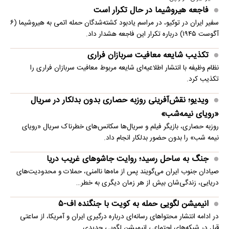
فاجعه هیروشیما در حال تکرار است
سفیر ایران در توکیو، در مراسم یادبود کشته‌شدگان حمله اتمی به هیروشیما (۶
آگوست ۱۹۴۵) درباره تکرار این فاجعه هشدار داد.
تکذیب شایعه معافیت سربازان فراری
نظام وظیفه با انتشار اطلاعیه‌ای شایعه مربوط معافیت سربازان فراری را
تکذیب کرد.
ویدیو؛ نقش‌آفرینی روزبه حصاری بدون بدلکار در سریال
«رویای نیمه‌شب»
روزبه حصاری، بازیگر فیلم و سریال‌ها سکانس‌های خطرناک سریال «رویای
نیمه شب» را بدون حضور بدلکار انجام داد.
جنگ به ساحل رسید؛ روایت جاشوهای غریب دریا
صیادان جنوب ایران می‌گویند پس از ماه‌ها ناامنی، حملات و محدودیت‌های
دریایی، زندگی‌شان بیش از هر زمان دیگری به خطر…
انیمیشن لگویی حمله به کویت با جنگنده اف-۵
در ادامه انتشار محتواهای رسانه‌ای درباره درگیری ایران و آمریکا، از ساعتی
قبل در شبکه‌های اجتماعی انیمیشن لگویی جدیدی…