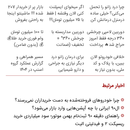
چرا درد زانو را تحمل
اگر میخوای ایمپلنت
بازار پر از خریدار 207
می‌کنی؟ خیلی ساده
کنی الان وقتشه | فقط
شده !!! ماشینتو اینجا
درمنزل درمانش کن
با ۲۵ میلیون تومان!!!
به راحتی بفروش
دوربین لامپی چرخشی
دوربین مداربسته با
تا 100 میلیون تومان
360 درجه فقط امروز
چرخش 360° +
وام فوری خرید طلا💰
حراج شد🔥 پرداخت
تخفیف (ضمانت
💰 (بدون ضامن)
درب منزل
تعویض + پرداخت
خلافی خودروتو الان
برای درمان زانو درد
مسیر همراهی و
درب منزل)
ببین، با پلاک و کد
دیگر نیازی به جراحی
گزارش عملکرد گروه
ملی، بدون نیاز به
و دارو شیمیایی
اسنپ در ۱۴۰۴
مراجعه حضوری
نیست(پرسش‌نامه)
اخبار مرتبط
چرا خودروهای فروخته‌شده به دست خریداران نمی‌رسند؟
ال۹۰ ایرانی با چه آپشن‌هایی وارد بازار می‌شود؟
راهنمای دقیقه ۹۰ ثبت‌نام بهمن موتور؛ سود میلیاردی خرید
ریسپکت ۲ و فیدلیتی الیت