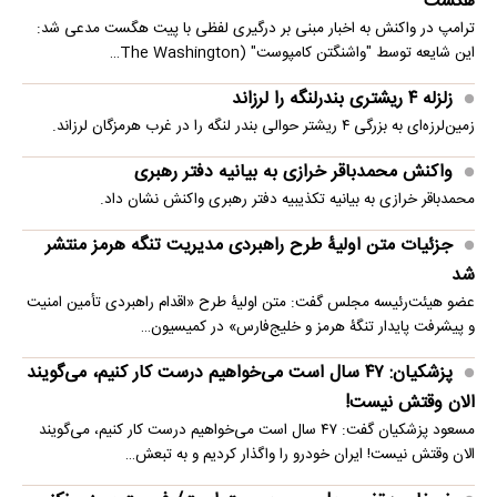
هگست
ترامپ در واکنش به اخبار مبنی بر درگیری لفظی با پیت هگست مدعی شد:
این شایعه توسط "واشنگتن کامپوست" (The Washington…
زلزله ۴ ریشتری بندرلنگه را لرزاند
زمین‌لرزه‌ای به بزرگی ۴ ریشتر حوالی بندر لنگه را در غرب هرمزگان لرزاند.
واکنش محمدباقر خرازی به بیانیه دفتر رهبری
محمدباقر خرازی به بیانیه تکذیبیه دفتر رهبری واکنش نشان داد.
جزئیات متن اولیۀ طرح راهبردی مدیریت تنگه هرمز منتشر
شد
عضو هیئت‌رئیسه مجلس گفت: متن اولیۀ طرح «اقدام راهبردی تأمین امنیت
و پیشرفت پایدار تنگۀ هرمز و خلیج‌فارس» در کمیسیون…
پزشکیان: ۴۷ سال است می‌خواهیم درست کار کنیم، می‌گویند
الان وقتش نیست!
مسعود پزشکیان گفت: ۴۷ سال است می‌خواهیم درست کار کنیم، می‌گویند
الان وقتش نیست! ایران خودرو را واگذار کردیم و به تبعش…