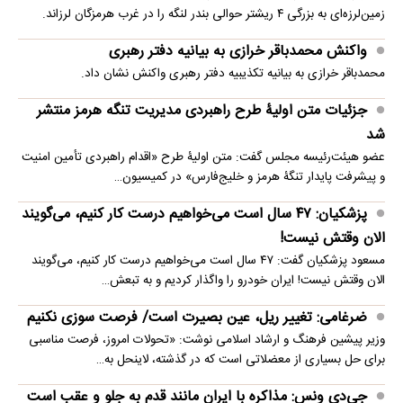
زمین‌لرزه‌ای به بزرگی ۴ ریشتر حوالی بندر لنگه را در غرب هرمزگان لرزاند.
واکنش محمدباقر خرازی به بیانیه دفتر رهبری
محمدباقر خرازی به بیانیه تکذیبیه دفتر رهبری واکنش نشان داد.
جزئیات متن اولیۀ طرح راهبردی مدیریت تنگه هرمز منتشر
شد
عضو هیئت‌رئیسه مجلس گفت: متن اولیۀ طرح «اقدام راهبردی تأمین امنیت
و پیشرفت پایدار تنگۀ هرمز و خلیج‌فارس» در کمیسیون…
پزشکیان: ۴۷ سال است می‌خواهیم درست کار کنیم، می‌گویند
الان وقتش نیست!
مسعود پزشکیان گفت: ۴۷ سال است می‌خواهیم درست کار کنیم، می‌گویند
الان وقتش نیست! ایران خودرو را واگذار کردیم و به تبعش…
ضرغامی: تغییر ریل، عین بصیرت است/ فرصت سوزی نکنیم
وزیر پیشین فرهنگ و ارشاد اسلامی نوشت: «تحولات امروز، فرصت مناسبی
برای حل بسیاری از معضلاتی‌ است که در گذشته، لاینحل به…
جی‌دی ونس: مذاکره با ایران مانند قدم به جلو و عقب است