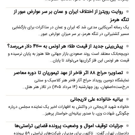
روایت رویترز از اختلاف ایران و عمان بر سر عوارض عبور از
تنگه هرمز
یک رسانه آمریکایی مدعی شد که ایران و عمان در مذاکرات برای بازگشایی
مسیر کشتیرانی در تنگه هرمز، بر سر میزان عوارض عبور…
پیش‌بینی جدید از قیمت طلا؛ هر اونس به ۴۷۰۰ دلار می‌رسد؟
دویچه‌بانک معتقد است روند صعودی بازار جهانی طلا هنوز به پایان نرسیده و
قیمت هر اونس این فلز گران‌بها می‌تواند تا پایان…
تصاویر؛ حراج ۸۸ اثر فاخر از عهد تیموریان تا دوره معاصر
نمایشگاه دومین رویداد حراج آثار فاخر هنر کلاسیک و سنتی
«رخ‌ست»اصفهان، روز چهارشنبه (۱۴ مرداد ۱۴۰۵) در تالار هنر هتل…
بیانیه خانواده علی لاریجانی
خانواده شهید لاریجانی در واکنش به اظهارات اخیر یک نماینده مجلس درباره
چگونگی شهادت وی، با صدور بیانیه‌ای خواستار پرهیز…
جزئیات توقیف اموال و وضعیت پرونده قضایی تراستی‌ها
دادستان تهران گفت: تاکنون برای مدیران شرکت‌های تراستی ۵۹ پرونده