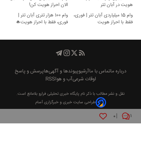
هویت در آبان تتر
الان احراز هویت کن!
وام 15 میلیاردی آبان تتر | فوری،
وام 100 هزار تتری آبان تتر |
فقط با احراز هویت
فوری، فقط با احراز هویت🔥
درباره ما
تماس با ما
آرشیو
پیوند‌ها و آگهی‌ها
پرسش و پاسخ
اوقات شرعی
آب و هوا
RSS
نقل و نشر مطالب با ذکر نام
پايگاه خبری تحليلی فرارو
بلامانع است.
طراحی سایت خبری و خبرگزاری آسام
۰
۱