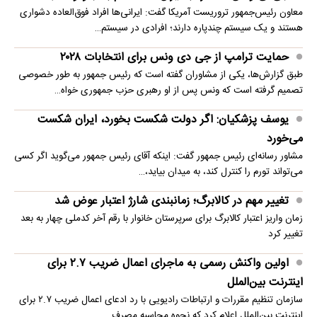
معاون رئیس‌جمهور تروریست آمریکا گفت: ایرانی‌ها افراد فوق‌العاده دشواری
هستند و یک سیستم چندپاره دارند؛ افرادی در سیستم…
حمایت ترامپ از جی دی ونس برای انتخابات ۲۰۲۸
طبق گزارش‌ها، یکی از مشاوران گفته است که رئیس جمهور به طور خصوصی
تصمیم گرفته است که ونس پس از او رهبری حزب جمهوری خواه…
یوسف پزشکیان: اگر دولت شکست بخورد، ایران شکست
می‌خورد
مشاور رسانه‌ای رئیس جمهور گفت: اینکه آقای رئیس جمهور می‌گوید اگر کسی
می‌تواند تورم را کنترل کند، به میدان بیاید،…
تغییر مهم در کالابرگ؛ زمانبندی‌ شارژ اعتبار عوض شد
زمان واریز اعتبار کالابرگ برای سرپرستان خانوار با رقم آخر کدملی چهار به بعد
تغییر کرد
اولین واکنش رسمی به ماجرای اعمال ضریب ۲.۷ برای
اینترنت بین‌الملل
سازمان تنظیم مقررات و ارتباطات رادیویی با رد ادعای اعمال ضریب ۲.۷ برای
اینترنت بین‌الملل اعلام کرد که نحوه محاسبه مصرف…