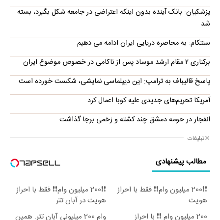
پزشکیان: بانک آینده بدون اینکه اعتراضی در جامعه شکل بگیرد، بسته
شد
سنتکام: به محاصره دریایی ایران ادامه می دهیم
برکناری ۲ مقام ارشد موساد پس از ناکامی در خصوص موضوع ایران
پاسخ قالیباف به ترامپ: این دیپلماسی نمایشی، شکست خورده است
آمریکا تحریم‌های جدیدی علیه کوبا اعمال کرد
انفجار در حومه دمشق چند کشته و زخمی برجا گذاشت
تبلیغات
مطالب پیشنهادی
❗❗200 میلیون وام❗❗ فقط با احراز
❗❗200 میلیون وام❗❗ فقط با احراز
هویت
هویت در آبان تتر
200 میلیون وام ❗❗ با احراز
وام 200 میلیونی آبان تتر. همین