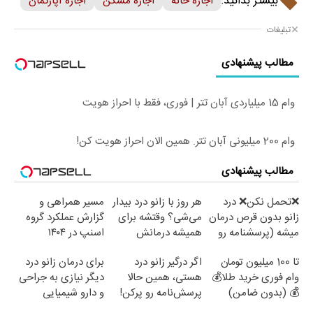
بیشتر بدانید:
اجاره خانه
اجاره مسکن
اجاره آپارتمان
تبلیغات
مطالب پیشنهادی
وام 15 میلیاردی آبان تتر | فوری، فقط با احراز هویت
وام 200 میلیونی آبان تتر. همین الان احراز هویت کن!
مطالب پیشنهادی
❌تحمل نکن❌ درد
هر روز با زانو درد بیدار
مسیر همراهی و
زانو بدون قرص درمان
می‌شی؟ وقتشه برای
گزارش عملکرد گروه
میشه (پرسشنامه رو
همیشه درمانش
اسنپ در ۱۴۰۴
پر کن)
کنی✅فرم پر کن
تا 100 میلیون تومان
اگر درگیر زانو درد
برای درمان زانو درد
وام فوری خرید طلا💰
هستی، همین حالا
دیگر نیازی به جراحی
💰 (بدون ضامن)
پرسش‌نامه رو پرکن!
و دارو شیمیایی
نیست(پرسش‌نامه)