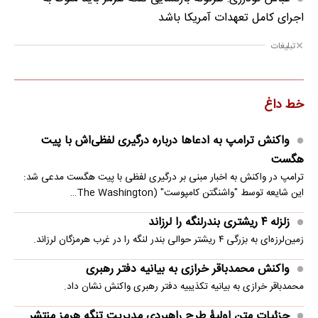
اجرای کامل تعهدات آمریکا باشد
تبلیغات
خط داغ
واکنش ترامپ به ادعاها درباره درگیری لفظی‌اش با پیت
هگست
ترامپ در واکنش به اخبار مبنی بر درگیری لفظی با پیت هگست مدعی شد:
این شایعه توسط "واشنگتن کامپوست" (The Washington…
زلزله ۴ ریشتری بندرلنگه را لرزاند
زمین‌لرزه‌ای به بزرگی ۴ ریشتر حوالی بندر لنگه را در غرب هرمزگان لرزاند.
واکنش محمدباقر خرازی به بیانیه دفتر رهبری
محمدباقر خرازی به بیانیه تکذیبیه دفتر رهبری واکنش نشان داد.
جزئیات متن اولیۀ طرح راهبردی مدیریت تنگه هرمز منتشر