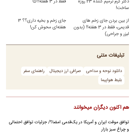
دکتر کرم ترمیم کننده 23 روزه
فقط در 3 هفته!!😍
ساخت!
از بین بردن جای زخم های
جای زخم و بخیه داری؟؟ 3
قدیمی، فقط در 3 هفته!! (بدون
هفته‌ای محوش کن!
لیزر و جراحی)
تبلیغات متنی
دانلود نوحه و مداحی
صرافی ارز دیجیتال
راهنمای سفر
بلیط هواپیما
هم اکنون دیگران میخوانند
توافق موقت ایران و آمریکا در یک‌قدمی امضا؟/ جزئیات توافق احتمالی
و چراغ سبز بازار