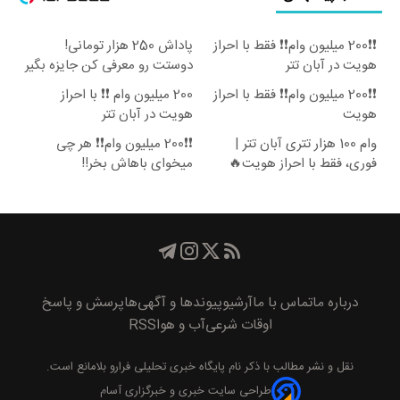
❗❗200 میلیون وام❗❗ فقط با احراز
پاداش 250 هزار تومانی!
هویت در آبان تتر
دوستت رو معرفی کن جایزه بگیر
😍
❗❗200 میلیون وام❗❗ فقط با احراز
200 میلیون وام ❗❗ با احراز
هویت
هویت در آبان تتر
وام 100 هزار تتری آبان تتر |
❗❗200 میلیون وام❗❗ هر چی
فوری، فقط با احراز هویت🔥
میخوای باهاش بخر!!
درباره ما
تماس با ما
آرشیو
پیوند‌ها و آگهی‌ها
پرسش و پاسخ
اوقات شرعی
آب و هوا
RSS
نقل و نشر مطالب با ذکر نام
پايگاه خبری تحليلی فرارو
بلامانع است.
طراحی سایت خبری و خبرگزاری آسام