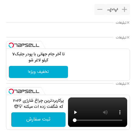
پ
،
پـ
تبلیغات
تبلیغات
تا آخر جام جهانی با پودر جلبک7
کیلو لاغر شو
تخفیف ویژه!
تبلیغات
پرکاربردترین چراغ شارژی 2026
که شگفت زده ات میکنه 💡😍
ثبت سفارش