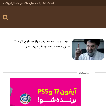
استخدام
تبلیغات
درباره ما
تماس با ما
آرشیو
RSS
مورد عجیب محمد باقر خرازی؛ طرح اتهامات
جدی و صدور فتوای قتل بی‌حجابان
تبلیغات