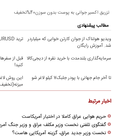
تزریق اکسیر جوانی به پوست بدون سوزن40%تخفیف
مطالب پیشنهادی
ویدیو هولناک از جوان کارتن خوابی که میلیاردر
ترید EURUSD با اسپرد از صفر پیپ
شد. آموزش رایگان
سرمایه‌گذاری بلندمدت با خرید نقره از دیجی‌کالا
قبل از سفرها
کنید!
تا آخر جام جهانی با پودر جلبک7 کیلو لاغر شو
این روش لاغر
میزنه(تخفیف 
اخبار مرتبط
حریم هوایی عراق کاملا در اختیار آمریکاست
گفتگوی تلفنی نخست وزیر مکلف عراق و وزیر جنگ آمری
نخست وزیر جدید عراق، گزینه آمریکایی هاست؟