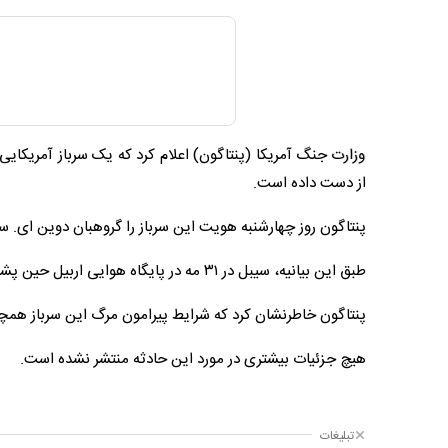
وزارت جنگ آمریکا (پنتاگون) اعلام کرد که یک سرباز آمریکایی
از دست داده است.
پنتاگون روز چهارشنبه هویت این سرباز را گروهبان دوین ای. سیبل ۲۶ ساله اهل رابینسون تگزاس اعلا
طبق این بیانیه، سیبل در ۳۱ مه در پایگاه هوایی اربیل حین پشتیبانی از عملیات مبارزه با گروه تروریستی داعش، کشته شده است.
پنتاگون خاطرنشان کرد که شرایط پیرامون مرگ این سرباز هم
هیچ جزئیات بیشتری در مورد این حادثه منتشر نشده است.
تبلیغات