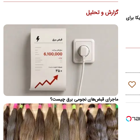
تا ۱۴۰۵/ نرخ ارز، تقریبا ۵۰ برابر شده
یک اقتصاددان گفت: شکی نیست که زندگی اقتصادی، اجتماعی،
گزارش و تحلیل
فرهنگی و سیاسی مردم ایران از سال۱۳۹۷ به بعد نه تنها در مجموع،
کا برای
…
بازگشت مسی به زادگاهش پس از مرگ پدر
لیونل مسی ساعاتی پس از درگذشت پدرش، خورخه مسی، در شهر
روزاریو در کنار اعضای خانواده‌اش دیده شد.
قیمت محصولات ایران‌خودرو و سایپا امروز یکشنبه ۱۸
مرداد ۱۴۰۵
شاهین اتوماتیک با افت ۴۰ میلیونی، بیشترین کاهش قیمت را در
بازار امروز ثبت کرد
عقبگرد رامین رضاییان؛ او از پرسپولیس پیشنهاد دارد؟
ماجرای قبض‌های نجومی برق چیست؟
یکی از بهترین‌های ایران در جام جهانی ۲۰۲۶ همچنان بدون تیم و
بلاتکلیف است.
واکنش تلویحی ظریف به توافق مکه
محمدجواد ظریف نوشت: «سیاست نژادپرستانه و تجاوزکارانه
"اسرائیل بزرگ"، ضرورت پیمان‌های دفاعی فراگیر میان کشورهای