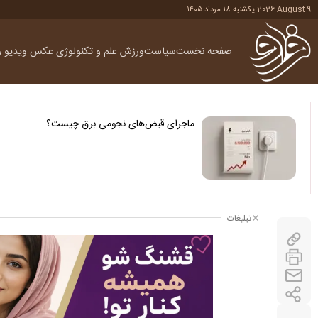
2026 August 9
-
یکشنبه ۱۸ مرداد ۱۴۰۵
صفحه نخست
سیاست
ورزش
علم و تکنولوژی
عکس
ویدیو
ر
ماجرای قبض‌های نجومی برق چیست؟
تبلیغات