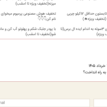
میزنه(تخفیف ویژه تا امشب)
از الان تا آخر تابستون حداقل 12کیلو چربی
تخفیف هوش مصنوعی پرمیوم میخوای 
(تخفیف ویژه🔥)
نام کن👇👇👇
با جلبک لاغری 3سوته به اندام ایده ال برس(تا
با پودر جلبک شکم و پهلوتو آب کن و ما
ویژه)
شو(تخفیف تا امشب)