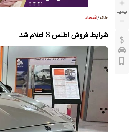
پ
،
پـ
اقتصاد
خانه
/
شرایط فروش اطلس S اعلام شد