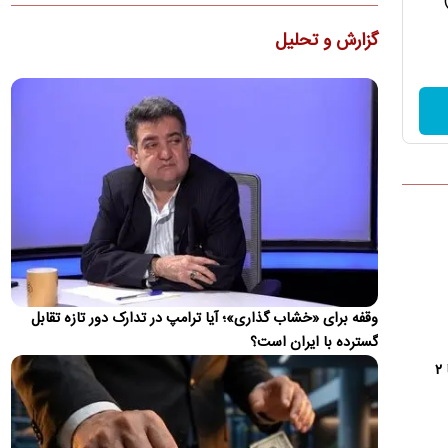
ماشاریپوف به جام جهانی تأکید کرد که برخلاف تصورها،…
گزارش و تحلیل
کنوانسیون دریای خزر چیست و سهم ایران از آن چه
می‌شود؟
دولت لایحه الحاق ایران به کنوانسیون حقوقی دریای خزر را پس از
هشت سال به مجلس ارسال کرد. جزئیات این کنوانسیون، روند…
ظریف: چین و روسیه شرکای مهم ایران هستند، اما نه
جایگزین همه جهان
دیپلمات پیشین ایران بیان کرد که چین و روسیه شرکای مهم ایران در
آینده خواهند بود، اما این روابط نباید جایگزین تعامل با…
ویدئو؛ جزئیات و لحظه وقوع حادثه امنیتی برای
بالگرد ترامپ
وقفه برای «خشاب گذاری»؛ آیا ترامپ در تدارک دور تازه تقابل
حادثه امنیتی برای بالگرد دونالد ترامپ پس از آن رخ داد که
گسترده با ایران است؟
Marine One در ۴ آگوست از فرودگاه الیپس خارج شد، در حالی
که…
۲
این گزارش به روز می‌شود...
اطلاعات تازه از شنیده شدن صدای انفجار در بحرین