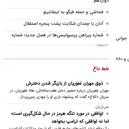
دوازدهم
فحاشی و حمله فیگو به اینفانتینو
آدان با چمدان شکایت پشت پنجره استقلال
شماره پیراهن پرسپولیسی‌ها در فصل جدید؛ شماره
۱۴ در قالب سه طرح عادی، جوانی
عالیشاه بایگانی شد!
تبلیغات
توافقی در مورد تنگه هرمز در حال شکل‌گیری است؛
براساس اعلام سایپا، در این طرح، موعد تحویل اطلس S از خرداد تا شهریور ۱۴۰۶ اعلام شده و این خودرو با قیمت علی‌الحساب ۴۰۱ میلیون و ۸۸۰
اما نه توافقی که ترامپ بخواهد
خط داغ
ماجرای نصب سنگ مزار اکبر عبدی چیست؟
ذوق مهران غفوریان از بازیگر شدن دخترش
اختلال در دسترسی کاربران ایرانی به چت جی پی تی
مهران غفوریان درباره حضور دختر هفت‌ساله‌اش، هانا غفوریان، در
برخورد قطعه ۴ تنی از موشک اسپیس ایکس به ماه
سریال «کلاغ» گفت که پیشنهاد بازی او را مهدی زمین‌پرداز…
سی‌ان‌ان:
واکنش پزشکیان به حواشی پیام رهبر انقلاب درباره
توافقی در مورد تنگه هرمز در حال شکل‌گیری است؛
تفاهم‌نامه آتش‌بس
اما نه توافقی که ترامپ بخواهد
قدرت راست تراکتور در حد آسیا
یک مقام ارشد کشورهای خلیج فارس که با روند مذاکرات آشناست،