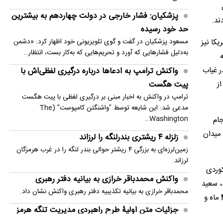
امنیت منطقه شد
پزشکیان: فشار خارجی در دولت چهاردهم به بیشترین
ند.
انفجار در حومه دمشق چند کشته و زخمی برجا
حد خود رسیده
گذاشت
مریکا نیز
مسعود پزشکیان در گفت و گوی تلویزیونی خود اظهار کرد: «دشمن
به‌دلیل فشارهایی که آورد و تحریم‌هایی که به‌کار بست، انتظار…
هم در غیاب
واکنش ترامپ به ادعاها درباره درگیری لفظی‌اش با
از
پیت هگست
ترامپ در واکنش به اخبار مبنی بر درگیری لفظی با پیت هگست
مدعی شد: این شایعه توسط "واشنگتن کامپوست" (The
Washington…
 در جام
ز به میدان
زلزله ۴ ریشتری بندرلنگه را لرزاند
زمین‌لرزه‌ای به بزرگی ۴ ریشتر حوالی بندر لنگه را در غرب هرمزگان
لرزاند.
د؛ رکوردی
واکنش محمدباقر خرازی به بیانیه دفتر رهبری
هار سال بعد، سعید
محمدباقر خرازی به بیانیه تکذیبیه دفتر رهبری واکنش نشان داد.
عزت‌اللهی با 21 سال و 8 ماه و 15 روز این عنوان را در اختیار داشت و در آخرین حضور ایران در جام جهانی نیز ابوالفضل جلالی با 24 سال و 4 ماه و
جزئیات متن اولیۀ طرح راهبردی مدیریت تنگه هرمز