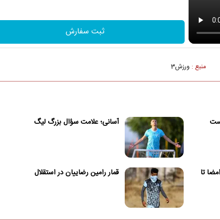
ثبت سفارش
منبع :
ورزش3
یست
آسانی؛ علامت سؤال بزرگ لیگ
امضا تا
قمار رامین رضاییان در استقلال