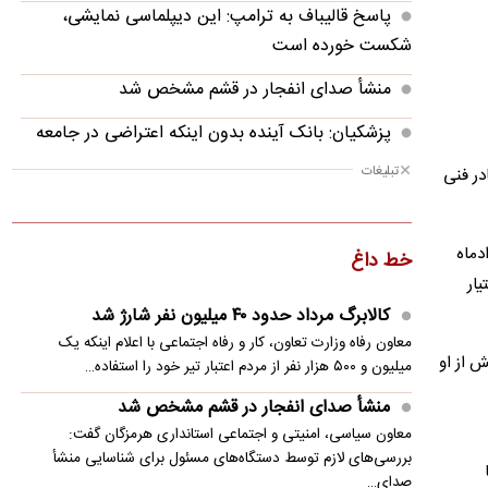
پاسخ قالیباف به ترامپ: این دیپلماسی نمایشی،
شکست خورده است
منشأ صدای انفجار در قشم مشخص شد
پزشکیان: بانک آینده بدون اینکه اعتراضی در جامعه
شکل بگیرد، بسته شد
تبلیغات
هایی نشان می‌دهد کادر فنی
پزشکیان: فشار خارجی در دولت چهاردهم به
بیشترین حد خود رسیده
 مسابقه ایران در جام جهانی 2026 مقابل تیم نیوزیلند که روز 26 خردادماه
خط داغ
پزشکیان: در ابتدای دولت با قطعی برق، آب و گاز
تیار
مواجه بودیم
کالابرگ مرداد حدود ۴۰‌ میلیون نفر شارژ شد
معاون رفاه وزارت تعاون، کار و رفاه اجتماعی با اعلام اینکه یک
معاون مرکز شرکت‌های دانش‌بنیان: توسعه فناوری،
 و 8 ماه و 19 روز سن داشت و پیش از او
میلیون و ۵۰۰ هزار نفر از مردم اعتبار تیر خود را استفاده…
مسیر رقابت‌پذیری صنعت قطعه‌سازی است
منشأ صدای انفجار در قشم مشخص شد
سنتکام: به محاصره دریایی ایران ادامه می دهیم
معاون سیاسی، امنیتی و اجتماعی استانداری هرمزگان گفت:
بررسی‌های لازم توسط دستگاه‌های مسئول برای شناسایی منشأ
مصر خواستار تدوین چشم‌انداز مشترک عربی برای
صدای…