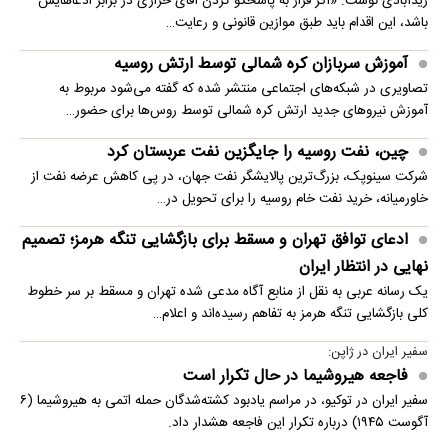
زیدآبادی نوشت: «اگر قرار به پاسخگو کردن آقای خرازی در برابر ادعاهایش
باشد، این اقدام باید طبق موازین قانونی و رعایت…
آموزش سربازان کره شمالی توسط ارتش روسیه
تصاویری در شبکه‌های اجتماعی منتشر شده که گفته می‌شود مربوط به
آموزش نیروهای جدید ارتش کره شمالی توسط روس‌ها برای حضور…
چین، نفت روسیه را جایگزین نفت عربستان کرد
شرکت سینوپک، بزرگ‌ترین پالایشگر نفت جهان، در پی کاهش عرضه نفت از
خاورمیانه، خرید نفت خام روسیه را برای تحویل در…
ادعای توافق تهران و مسقط برای بازگشایی تنگه هرمز؛ تصمیم
نهایی در انتظار ایران
یک رسانه عربی به نقل از منابع آگاه مدعی شده تهران و مسقط بر سر خطوط
کلی بازگشایی تنگه هرمز به تفاهم رسیده‌اند و اعلام…
سفیر ایران در ژاپن:
فاجعه هیروشیما در حال تکرار است
سفیر ایران در توکیو، در مراسم یادبود کشته‌شدگان حمله اتمی به هیروشیما (۶
آگوست ۱۹۴۵) درباره تکرار این فاجعه هشدار داد.