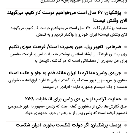
و پیشرفت پایدار تنگۀ هرمز و خلیج‌فارس» در کمیسیون…
پزشکیان: ۴۷ سال است می‌خواهیم درست کار کنیم، می‌گویند
الان وقتش نیست!
مسعود پزشکیان گفت: ۴۷ سال است می‌خواهیم درست کار کنیم، می‌گویند
الان وقتش نیست! ایران خودرو را واگذار کردیم و به تبعش…
ضرغامی: تغییر ریل، عین بصیرت است/ فرصت سوزی نکنیم
وزیر پیشین فرهنگ و ارشاد اسلامی نوشت: «تحولات امروز، فرصت مناسبی
برای حل بسیاری از معضلاتی‌ است که در گذشته، لاینحل به…
جی‌دی ونس: مذاکره با ایران مانند قدم به جلو و عقب است
معاون رئیس‌جمهور تروریست آمریکا گفت: ایرانی‌ها افراد فوق‌العاده دشواری
هستند و یک سیستم چندپاره دارند؛ افرادی در سیستم…
حمایت ترامپ از جی دی ونس برای انتخابات ۲۰۲۸
طبق گزارش‌ها، یکی از مشاوران گفته است که رئیس جمهور به طور خصوصی
تصمیم گرفته است که ونس پس از او رهبری حزب جمهوری خواه…
یوسف پزشکیان: اگر دولت شکست بخورد، ایران شکست