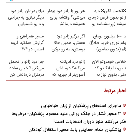
❌تحمل نکن❌ درد
هر روز با زانو درد بیدار
برای درمان زانو درد
زانو بدون قرص درمان
می‌شی؟ وقتشه برای
دیگر نیازی به جراحی
میشه (پرسشنامه رو
همیشه درمانش
و دارو شیمیایی
پر کن)
کنی✅فرم پر کن
نیست(پرسش‌نامه)
تا 100 میلیون تومان
اگر درگیر زانو درد
مسیر همراهی و
وام فوری خرید طلا💰
هستی، همین حالا
گزارش عملکرد گروه
💰 (بدون ضامن)
پرسش‌نامه رو پرکن!
اسنپ در ۱۴۰۴
خلافی خودروتو الان
زانو درد اذیتت
چرا درد زانو را تحمل
ببین، با پلاک و کد
می‌کنه؟ درمانش
می‌کنی؟ خیلی ساده
ملی، بدون نیاز به
آسون‌تر از چیزیه که
درمنزل درمانش کن
مراجعه حضوری
فکر
می‌کنی✅پرسشنامه
اخبار مرتبط
ماجرای استعفای پزشکیان از زبان طباطبایی
۳ محور فشار در جنگ روانی علیه مسعود پزشکیان؛ برخی‌ها
فکر می‌کنند هنوز دوران انتخابات است!
پزشکیان: نظام حمایتی باید مسیر استقلال کودکان