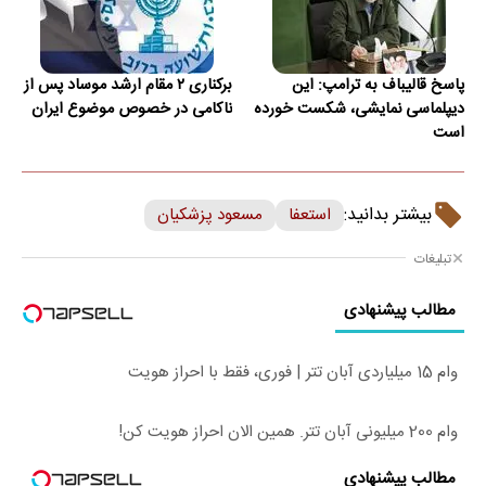
پاسخ قالیباف به ترامپ: این
برکناری ۲ مقام ارشد موساد پس از
دیپلماسی نمایشی، شکست خورده
ناکامی در خصوص موضوع ایران
است
بیشتر بدانید:
استعفا
مسعود پزشکیان
تبلیغات
مطالب پیشنهادی
وام 15 میلیاردی آبان تتر | فوری، فقط با احراز هویت
وام 200 میلیونی آبان تتر. همین الان احراز هویت کن!
مطالب پیشنهادی