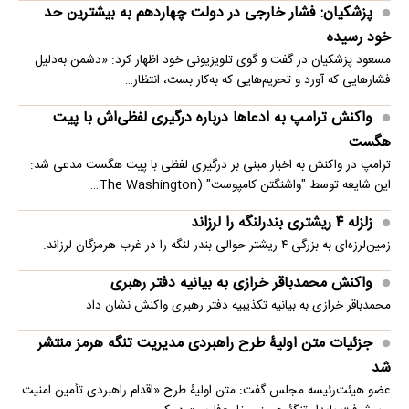
پزشکیان: فشار خارجی در دولت چهاردهم به بیشترین حد
خود رسیده
مسعود پزشکیان در گفت و گوی تلویزیونی خود اظهار کرد: «دشمن به‌دلیل
فشارهایی که آورد و تحریم‌هایی که به‌کار بست، انتظار…
واکنش ترامپ به ادعاها درباره درگیری لفظی‌اش با پیت
هگست
ترامپ در واکنش به اخبار مبنی بر درگیری لفظی با پیت هگست مدعی شد:
این شایعه توسط "واشنگتن کامپوست" (The Washington…
زلزله ۴ ریشتری بندرلنگه را لرزاند
زمین‌لرزه‌ای به بزرگی ۴ ریشتر حوالی بندر لنگه را در غرب هرمزگان لرزاند.
واکنش محمدباقر خرازی به بیانیه دفتر رهبری
محمدباقر خرازی به بیانیه تکذیبیه دفتر رهبری واکنش نشان داد.
جزئیات متن اولیۀ طرح راهبردی مدیریت تنگه هرمز منتشر
شد
عضو هیئت‌رئیسه مجلس گفت: متن اولیۀ طرح «اقدام راهبردی تأمین امنیت