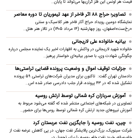
قیمت هر اونس این فلز گران‌بها می‌تواند تا پایان…
تصاویر؛ حراج ۸۸ اثر فاخر از عهد تیموریان تا دوره معاصر
نمایشگاه دومین رویداد حراج آثار فاخر هنر کلاسیک و سنتی
«رخ‌ست»اصفهان، روز چهارشنبه (۱۴ مرداد ۱۴۰۵) در تالار هنر هتل…
بیانیه خانواده علی لاریجانی
خانواده شهید لاریجانی در واکنش به اظهارات اخیر یک نماینده مجلس درباره
چگونگی شهادت وی، با صدور بیانیه‌ای خواستار پرهیز…
جزئیات توقیف اموال و وضعیت پرونده قضایی تراستی‌ها
دادستان تهران گفت: تاکنون برای مدیران شرکت‌های تراستی ۵۹ پرونده
تشکیل شده که در ۴۳ پرونده، قرار جلب دادرسی صادر شده اس…
آموزش سربازان کره شمالی توسط ارتش روسیه
تصاویری در شبکه‌های اجتماعی منتشر شده که گفته می‌شود مربوط به
آموزش نیروهای جدید ارتش کره شمالی توسط روس‌ها برای حضور…
چین، نفت روسیه را جایگزین نفت عربستان کرد
شرکت سینوپک، بزرگ‌ترین پالایشگر نفت جهان، در پی کاهش عرضه نفت از
خاورمیانه، خرید نفت خام روسیه را برای تحویل در…