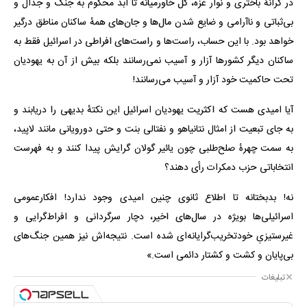
در کرانهٔ باختری و نوار غزه، کل خاورمیانه تا ابد محکوم به جنگ و جدال و
بی‌ثباتی و ناآرامی و ضایع شدن مال‌ها و جان‌های همهٔ ساکنان مناطق درگیر
خواهد بود. با این حساب، راست‌ها و راست‌های افراطی در اسرائیل فقط به
ساکنان دیگر کشورها آزار و آسیب نمی‌رسانند بلکه بیش از آن به یهودیان
تحت حاکمیت خود آزار و آسیب می‌رسانند!
آیا امیدی هست که اکثریت یهودیان اسرائیل این نکتهٔ بدیهی را دریابند و
به جای تبعیت از امثال نتانیاهو و نفتالی بنت و حتی دورویانی مانند لاپید،
به سمت چهرهٔ صلح‌طلبی چون یائیر گولان گرایش پیدا کنند و به فهرست
انتخاباتی حزب دمکرات رأی دهند؟
نه! بدبختانه تا اطلاع ثانوی چنین امیدی وجود ندارد! افکارعمومی
اسرائیلی‌ها بویژه در سال‌های اخیر، دچار سرگردانی و افراط‌گرایی و
غیرستیزیِ خودتخریب‌گرایانه‌ای شده است. نتیجه‌اش نیز همین جنگ‌های
بی‌پایان و کشت و کشتار دائمی است.»
تبلیغات