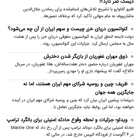
دیسک کمر دارد؟!
فابیو کاناوارو با تشریح تلاش‌های انجام‌شده برای رساندن جلال‌الدین
ماشاریپوف به جام جهانی تأکید کرد که برخلاف تصورها،…
کنوانسیون دریای خزر چیست و سهم ایران از آن چه می‌شود؟
دولت لایحه الحاق ایران به کنوانسیون حقوقی دریای خزر را پس از هشت
سال به مجلس ارسال کرد. جزئیات این کنوانسیون، روند…
ذوق مهران غفوریان از بازیگر شدن دخترش
مهران غفوریان درباره حضور دختر هفت‌ساله‌اش، هانا غفوریان، در سریال
«کلاغ» گفت که پیشنهاد بازی او را مهدی زمین‌پرداز…
ظریف: چین و روسیه شرکای مهم ایران هستند، اما نه
جایگزین همه جهان
دیپلمات پیشین ایران بیان کرد که چین و روسیه شرکای مهم ایران در آینده
خواهند بود، اما این روابط نباید جایگزین تعامل با…
ویدئو؛ جزئیات و لحظه وقوع حادثه امنیتی برای بالگرد ترامپ
حادثه امنیتی برای بالگرد دونالد ترامپ پس از آن رخ داد که Marine One
در ۴ آگوست از فرودگاه الیپس خارج شد، در حالی که…