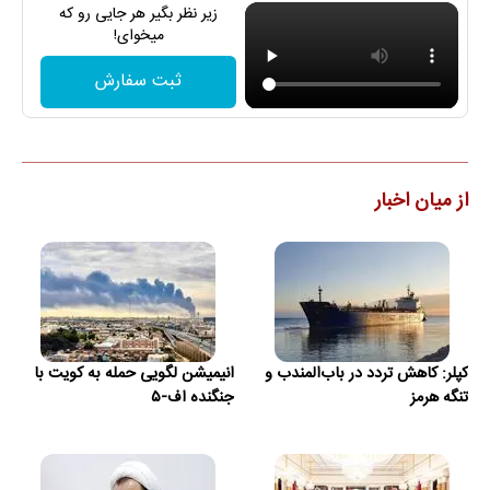
زیر نظر بگیر هر جایی رو که
میخوای!
ثبت سفارش
از میان اخبار
کپلر: کاهش تردد در باب‌المندب و
انیمیشن لگویی حمله به کویت با
تنگه هرمز
جنگنده اف-۵