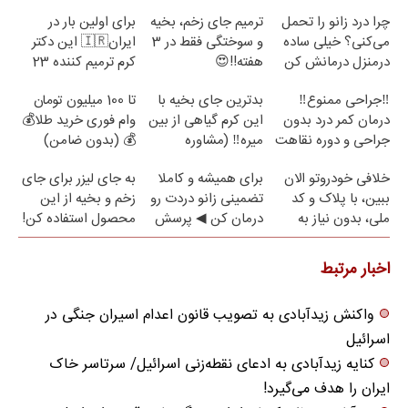
چرا درد زانو را تحمل
ترمیم جای زخم، بخیه
برای اولین بار در
می‌کنی؟ خیلی ساده
و سوختگی فقط در 3
ایران🇮🇷 این دکتر
درمنزل درمانش کن
هفته!!😍
کرم ترمیم کننده 23
روزه ساخت!
‼️جراحی ممنوع‼️
بدترین جای بخیه با
تا 100 میلیون تومان
درمان کمر درد بدون
این کرم گیاهی از بین
وام فوری خرید طلا💰
جراحی و دوره نقاهت
میره‼️ (مشاوره
💰 (بدون ضامن)
رایگان)
خلافی خودروتو الان
برای همیشه و کاملا
به جای لیزر برای جای
ببین، با پلاک و کد
تضمینی زانو دردت رو
زخم و بخیه از این
ملی، بدون نیاز به
درمان کن ◀ پرسش
محصول استفاده کن!
مراجعه حضوری
نامه ▶
اخبار مرتبط
واکنش زیدآبادی به تصویب قانون اعدام اسیران جنگی در
اسرائیل
کنایه زیدآبادی به ادعای نقطه‌زنی اسرائیل/ سرتاسر خاک
ایران را هدف می‌گیرد!