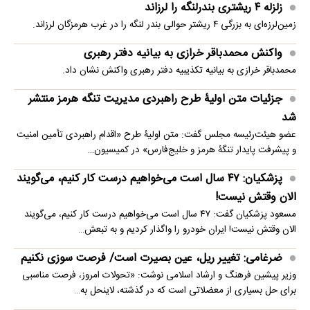
زلزله ۴ ریشتری بندرلنگه را لرزاند
زمین‌لرزه‌ای به بزرگی ۴ ریشتر حوالی بندر لنگه را در غرب هرمزگان لرزاند.
واکنش محمدباقر خرازی به بیانیه دفتر رهبری
محمدباقر خرازی به بیانیه تکذیبیه دفتر رهبری واکنش نشان داد.
جزئیات متن اولیۀ طرح راهبردی مدیریت تنگه هرمز منتشر
شد
عضو هیئت‌رئیسه مجلس گفت: متن اولیۀ طرح «اقدام راهبردی تأمین امنیت
و پیشرفت پایدار تنگۀ هرمز و خلیج‌فارس» در کمیسیون…
پزشکیان: ۴۷ سال است می‌خواهیم درست کار کنیم، می‌گویند
الان وقتش نیست!
مسعود پزشکیان گفت: ۴۷ سال است می‌خواهیم درست کار کنیم، می‌گویند
الان وقتش نیست! ایران خودرو را واگذار کردیم و به تبعش…
ضرغامی: تغییر ریل، عین بصیرت است/ فرصت سوزی نکنیم
وزیر پیشین فرهنگ و ارشاد اسلامی نوشت: «تحولات امروز، فرصت مناسبی
برای حل بسیاری از معضلاتی‌ است که در گذشته، لاینحل به…