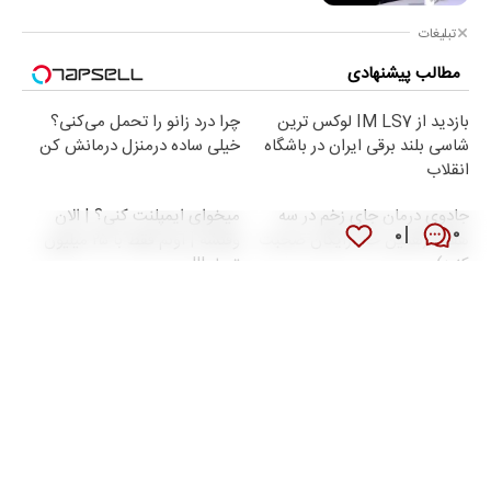
تبلیغات
مطالب پیشنهادی
بازدید از IM LS7 لوکس ترین
چرا درد زانو را تحمل می‌کنی؟
شاسی بلند برقی ایران در باشگاه
خیلی ساده درمنزل درمانش کن
انقلاب
جادوی درمان جای زخم در سه
میخوای ایمپلنت کنی؟ | الان
۰
۰
هفته! (همین حالا رایگان صحبت
وقتشه | اونم فقط با ۲۵ میلیون
کنید)
تومان!!!
تبلیغات متنی
دانلود نوحه و مداحی
صرافی ارز دیجیتال
راهنمای سفر
بلیط هواپیما