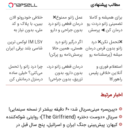
مطالب پیشنهادی
برای همیشه و کاملا
عمل زانو ممنوع❌
خلافی خودروتو الان
تضمینی زانو دردت رو
درمان قطعی زانو درد
ببین، با پلاک و کد
درمان کن ◀ پرسش
بدون جراحی و دارو
ملی، بدون نیاز به
نامه ▶
(پرسش نامه)
مراجعه حضوری
❌تحمل نکن❌ درد
اگر درگیر زانو درد
IM LS7 لوکس ترین
زانو بدون قرص درمان
هستی، همین حالا
شاسی بلند برقی ایران
میشه (پرسشنامه رو
پرسش‌نامه رو پرکن!
پر کن)
استعلام فوری و
درمان قطعی زانو درد،
چرا درد زانو را تحمل
آنلاین خلافی پلیس
بدون دارو، بدون
می‌کنی؟ خیلی ساده
راهور🚨
تزریق، بدون جراحی!
درمنزل درمانش کن
(پرسش‌نامه)
اخبار مرتبط
«پیرپسر» مینی‌سریال شد؛ ۶۰ دقیقه بیشتر از نسخه سینمایی!
سریال «دوست دختر» (The Girlfriend)؛ روایتی شوکه‌کننده
کیهان: پیش‌بینی جنگ ایران و اسرائیل، پنج سال قبل در