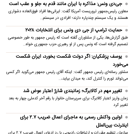
جی‌دی ونس: مذاکره با ایران مانند قدم به جلو و عقب است
معاون رئیس‌جمهور تروریست آمریکا گفت: ایرانی‌ها افراد فوق‌العاده دشواری
هستند و یک سیستم چندپاره دارند؛ افرادی در سیستم…
حمایت ترامپ از جی دی ونس برای انتخابات ۲۰۲۸
طبق گزارش‌ها، یکی از مشاوران گفته است که رئیس جمهور به طور خصوصی
تصمیم گرفته است که ونس پس از او رهبری حزب جمهوری خواه…
یوسف پزشکیان: اگر دولت شکست بخورد، ایران شکست
می‌خورد
مشاور رسانه‌ای رئیس جمهور گفت: اینکه آقای رئیس جمهور می‌گوید اگر کسی
می‌تواند تورم را کنترل کند، به میدان بیاید،…
تغییر مهم در کالابرگ؛ زمانبندی‌ شارژ اعتبار عوض شد
زمان واریز اعتبار کالابرگ برای سرپرستان خانوار با رقم آخر کدملی چهار به بعد
تغییر کرد
اولین واکنش رسمی به ماجرای اعمال ضریب ۲.۷ برای
اینترنت بین‌الملل
سازمان تنظیم مقررات و ارتباطات رادیویی با رد ادعای اعمال ضریب ۲.۷ برای