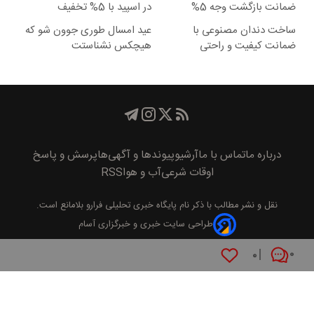
ضمانت بازگشت وجه 5%
در اسپید با 5% تخفیف
تخفیف
ساخت دندان مصنوعی با
عید امسال طوری جوون شو که
ضمانت کیفیت و راحتی
هیچکس نشناستت
5%تخفیف
درباره ما
تماس با ما
آرشیو
پیوند‌ها و آگهی‌ها
پرسش و پاسخ
اوقات شرعی
آب و هوا
RSS
نقل و نشر مطالب با ذکر نام
پايگاه خبری تحليلی فرارو
بلامانع است.
طراحی سایت خبری و خبرگزاری آسام
۰
۰