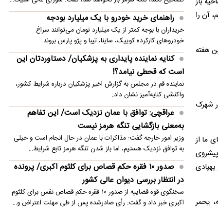
حیه باز
رئیس ستاد مشترک عربستان در مأرب یمن کشته شد
، آن را
راهنمای خرید خودرو با یک میلیارد بودجه
پزشکیان: تصمیم گرفتیم اینترنت باز شود
خریداران با بوجه کمتر از یک میلیارد تومان می‌توانند سراغ
خودروهای کارکرده کوییک، ساینا، تیبا و پژو پارس بروند
ر اوایل این هفته
کنایه نماینده پایداری به پزشکیان/ دستاوردتان این
است که قحطی نیامد؟!
نماینده قم در مجلس به گزارش اخیر پزشکیان درباره شرایط کشور،
واکنشی کنایه‌آمیز نشان داد.
در شهرک
عراقچی: توافق با عمان نزدیک است/ این تفاهم
به‌معنی بازگشایی تنگه هرمز نیست
وزیر امور خارجه گفت: مذاکرات با عمان در حال انجام است و خیلی
ی ما از
به توافق نزدیک هستیم، اما باز شدن تنگه هرمز تابع شرایط…
 پیشروی
صدور ۱۰ فقره حکم قصاص برای کلثوم اکبری/ پرونده
پهپادی
در انتظار بررسی دیوان عالی کشور
سخنگوی قوه قضاییه از صدور ۱۰ فقره حکم قصاص نفس برای کلثوم
، یحمر
اکبری خبر داد و گفت: رأی صادرشده پس از طی مهلت اعتراض و…