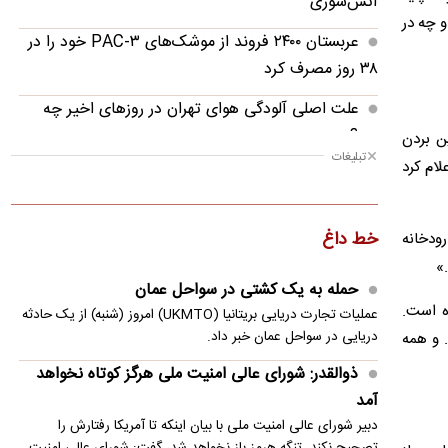
آتش‌سوزی
و چه در
عربستان ۲۴۰۰ فروند از موشک‌های PAC-۳ خود را در
۳۸ روز مصرف کرد
علت اصلی آلودگی هوای تهران در روزهای اخیر چه
بود؟
ن بردن
تبلیغات
لام کرد
دو جنگ، حوادث دی و قطعی اینترنت به مرجعیت
رسانه‌های داخلی آسیب زد
خط داغ
ودخانه
دیدار دو جانبه قائم مقام وزیر علوم با وزیر آموزش هند
»
یک ساعت از زمان ایلان ماسک ۱۰۰ میلیون دلار
حمله به یک کشتی در سواحل عمان
می‌ارزد؟
صرف کرده است.
عملیات تجارت دریایی بریتانیا (UKMTO) امروز (شنبه) از یک حادثه
دریایی در سواحل عمان خبر داد.
 و همه
ویدئو؛ عرشۀ کشتی متخلف که توسط نیروی دریایی
ذوالقدر: شورای عالی امنیت ملی هرگز کوتاه نخواهد
سپاه متوقف شد
آمد
کشف هویت یک نقاشی ناشناس پس از ۴۰۰ سال
دبیر شورای عالی امنیت ملی با بیان اینکه تا آمریکا رفتارش را
تصحیح نکند، تنگه هرمز باز نخواهد شد، گفت: شورای عالی امنیت…