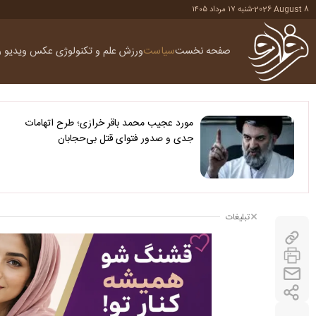
2026 August 8
-
شنبه ۱۷ مرداد ۱۴۰۵
صفحه نخست
سیاست
ورزش
علم و تکنولوژی
عکس
ویدیو
ر
مورد عجیب محمد باقر خرازی؛ طرح اتهامات
جدی و صدور فتوای قتل بی‌حجابان
تبلیغات