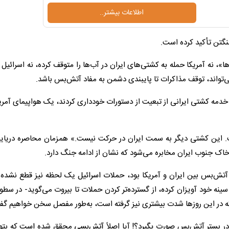
اطلاعات بیشتر..
نگتن تأکید کرده است.
»، نه آمریکا حمله به کشتی‌های ایران در آب‌ها را متوقف کرده، نه اسرائیل 
ی‌تواند، توقف مذاکرات تا پایبندی دشمن به مفاد آتش‌بس باشد.
م در بیانیه‌ای بی‌رودربایستی اعلام می‌کند: «پس از آن‎‌که خدمه کشتی ایرانی از تبعیت از دستورات خودداری کردند، یک هواپیمای
 از کار انداخت. این کشتی دیگر به سمت ایران در حرکت نیست.» همزمان محاصره دریای
خاک جنوب ایران مخابره می‌شود که نشان از ادامه جنگ دارد.
ید آتش‌بس بین ایران و آمریکا بود، حملات اسرائیل یک لحظه نیز قطع نشد
ینه خود آویزان کرده، از گسترده‌تر کردن حملات تا بیروت می‌گوید- در سطور
ه در این روزها شدت بیشتری نیز گرفته است، به‌طور مفصل سخن خواهیم گف
 در بستر آتش‌بس صورت بگیرد؟! آیا اصلاً آتش‌بسی محقق شده است که بتوا