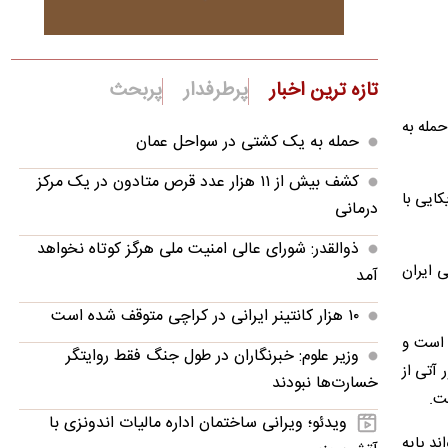
تازه ترین اخبار
پرطرفدار
پربحث
حمله به
حمله به یک کشتی در سواحل عمان
کشف بیش از ۱۱ هزار عدد قرص متادون در یک مرکز
 آمریکایی با
درمانی
ذوالقدر: شورای عالی امنیت ملی هرگز کوتاه نخواهد
ی ایران
آمد
۱۰ هزار کانتینر ایرانی در کراچی متوقف شده است
ه است و
وزیر علوم: خبرنگاران در طول جنگ فقط روایتگر
 آتی از
خسارت‌ها نبودند
ت.
ویدئو؛ ویرانی ساختمان اداره مالیات اندونزی با
ند پایه