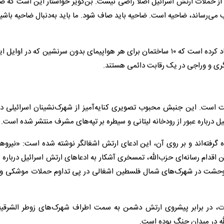
ان از حملات ارتش اسرائیل اصلاً راضی نیست. بن‌گویر خواستار این است که ضا
‌رساند، ضاحیه است. ضاحیه باید صاف شود. ما باید به‌دنبال ضاحیه باشیم
دیوانه‌تر از اویی، یعنی وزیر دارایی اسرائیل، اسموتریچ، پیشنهاد کرده است که ۱۰ ساختمان برای هر هواپیمای بدون سرنشین که د
نگری و وراجی در یک رقابت دائمی هستند.
اومت است. این جنبش محبوب تصویری کنایه‌آمیز از شهرک‌نشینان اسرائیلی 
 درباره عبور از رودخانه لیتانی و سیطره بر تپه‌های مشرف منتشر شده است.
 گرفته‌اند و بر روی آن، این ادعای ارتش اشغالگر نوشته شده است: «نیروها
ین اقدام رسانه‌ای حزب‌الله، تمسخری آشکار به ادعاهای ارتش اسرائیل درباره
 و وحشت در شهرک‌های شمال فلسطین اشغالی در پی تداوم حملات موشکی و 
رت، در برابر پیشروی ارتش دشمن به سمت اطراف شهرک‌های زوطر الشرقیه
لله در میدان جنگ بوده است.