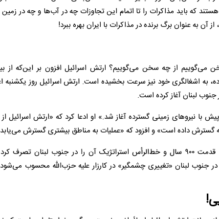
ستند که باید مذاکرات را تا اتمام این تجاوزات چه در آب‌ها و چه در زمین 
 آن به عنوان برگ برنده در مذاکرات با ایران بهره ببرد!
ن می‌گوییم از چه سخن می‌گوییم؟ ارتش اسرائیل افزون بر این‌که از بی
رده، به اشغالگری خود نیز سرعت بخشیده است. ارتش اسرائیل روز یکشنبه اع
 جنوب لبنان آغاز کرده است.
با نیروهای زمینی گسترده آغاز شد.» او ادعا کرد که «ارتش اسرائیل از ر
خانه گسترش داده است» و افزود که «عملیات به مناطق بیشتری گسترش می‌یابد.
ساعاتی بعد، ارتش اسرائیل ادعا کرد قلعه تاریخی بوفورت با قدمت ۹۰۰ سال و خط‌الرأس استراتژیک آن را در جنوب لبنان ت
 جنوب لبنان «تغییری چشمگیر» در کارزار علیه حزب‌الله محسوب می‌شود.
یی!