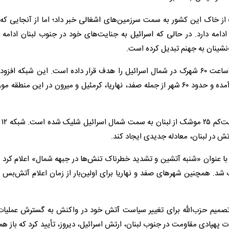
ه الجزیره در لبنان، عصر شنبه، از شلیک ۱۰ موشک از خاک این کشور به سمت سرزمین‌های اشغالی خبر داد؛ اما از آنجا
دامه دارد. در حالی که اسرائیل به جنایت‌های خود در جنوب لبنان ادامه 
‌نشینان به جهنم تبدیل کرده است.
شبکه ۱۲ اسرائیل شامگاه شنبه گزارش داد که حزب‌الله طی ۲۴ساعت ۶۰ شهرک در شمال اسرائیل را هدف قرار داده است. این شبک
۲۴ساعت بیش از ۱۳۰ بار آژیر خطر در شمال اسرائیل به صدا درآمده و حدود ۶۰ شهر از جمله صفد، نهاریا، کرمئیل و میرون در این
این شبکه
تش در لبنان، معادله جدیدی ایجاد کند.
ه ۱۳ اسرائیل نیز در گزارشی با عنوان «شنبه آتشین و تشدید خطرناک تنش‌ها در جبهه شمال» اعلام کرد
همچنین شهرهای صفد و نهاریا برای اولین‌بار از زمان اعلام آتش‌بس در
تصمیم حزب‌الله برای تغییر سیاست آتش خود در واکنش به گسترش عملیات
 پهپادی مقاومت در جنوب لبنان، ارتش اسرائیل، دیروز، تأیید کرد که باز هم