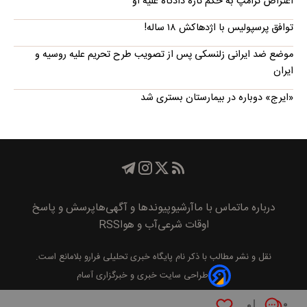
اعتراض ترامپ به حکم تازه دادگاه علیه او
توافق پرسپولیس با اژدهاکش ۱۸ ساله!
موضع ضد ایرانی زلنسکی پس از تصویب طرح تحریم علیه روسیه و
ایران
«ایرج» دوباره در بیمارستان بستری شد
درباره ما
تماس با ما
آرشیو
پیوند‌ها و آگهی‌ها
پرسش و پاسخ
اوقات شرعی
آب و هوا
RSS
نقل و نشر مطالب با ذکر نام
پايگاه خبری تحليلی فرارو
بلامانع است.
طراحی سایت خبری و خبرگزاری آسام
۰
۰