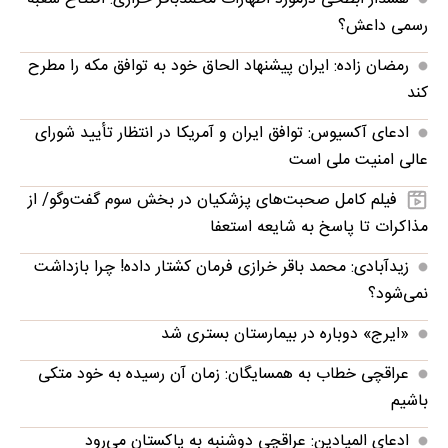
رسمی داعش؟
رمضان زاده: ایران پیشنهاد الحاق خود به توافق مکه را مطرح
کند
ادعای آکسیوس: توافق ایران و آمریکا در انتظار تأیید شورای
عالی امنیت ملی است
فیلم کامل صحبت‌های پزشکیان در بخش سوم گفت‌وگو/ از
مذاکرات تا پاسخ به شایعه استعفا
زیدآبادی: محمد باقر خرازی فرمان کشتار داده! چرا بازداشت
نمی‌شود؟
«ایرج» دوباره در بیمارستان بستری شد
عراقچی خطاب به همسایگان: زمان آن رسیده به خود متکی
باشیم
ادعای المیادین: عراقچی دوشنبه به پاکستان می‌رود