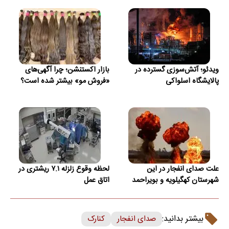
ویدئو؛ آتش‌سوزی گسترده در
بازار اکستنشن؛ چرا آگهی‌های
پالایشگاه اسلواکی
«فروش مو» بیشتر شده است؟
علت صدای انفجار در این
لحظه وقوع زلزله ۷.۱ ریشتری در
شهرستان کهگیلویه و بویراحمد
اتاق عمل
بیشتر بدانید:
صدای انفجار
کنارک