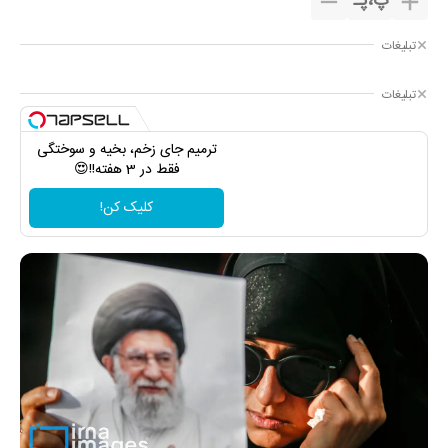
پ
،
پـ
تبلیغات
تبلیغات
ترمیم جای زخم، بخیه و سوختگی
فقط در 3 هفته!!😍
کلیک کن!