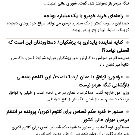
تنگه هرمز باز نخواهد شد، گفت: شورای عالی امنیت…
راهنمای خرید خودرو با یک میلیارد بودجه
خریداران با بوجه کمتر از یک میلیارد تومان می‌توانند سراغ خودروهای کارکرده
کوییک، ساینا، تیبا و پژو پارس بروند
کنایه نماینده پایداری به پزشکیان/ دستاوردتان این است که
قحطی نیامد؟!
نماینده قم در مجلس به گزارش اخیر پزشکیان درباره شرایط کشور، واکنشی
کنایه‌آمیز نشان داد.
عراقچی: توافق با عمان نزدیک است/ این تفاهم به‌معنی
بازگشایی تنگه هرمز نیست
وزیر امور خارجه گفت: مذاکرات با عمان در حال انجام است و خیلی به توافق
نزدیک هستیم، اما باز شدن تنگه هرمز تابع شرایط…
صدور ۱۰ فقره حکم قصاص برای کلثوم اکبری/ پرونده در انتظار
بررسی دیوان عالی کشور
سخنگوی قوه قضاییه از صدور ۱۰ فقره حکم قصاص نفس برای کلثوم اکبری
خبر داد و گفت: رأی صادرشده پس از طی مهلت اعتراض و…