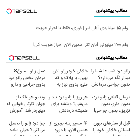
مطالب پیشنهادی
وام 15 میلیاردی آبان تتر | فوری، فقط با احراز هویت
وام 200 میلیونی آبان تتر. همین الان احراز هویت کن!
مطالب پیشنهادی
زانو درد شب‌ها شما را
خلافی خودروتو الان
عمل زانو ممنوع❌
بیدار نگه می‌داره؟
ببین، با پلاک و کد
درمان قطعی زانو درد
بدون جراحی درمانش
ملی، بدون نیاز به
بدون جراحی و دارو
کن!
مراجعه حضوری
(پرسش نامه)
درمان قطعی زانو درد،
هر روز با زانو درد بیدار
ویدیو هولناک از
بدون دارو، بدون
می‌شی؟ وقتشه برای
جوان کارتن خوابی که
تزریق، بدون جراحی!
همیشه درمانش
میلیاردر شد. آموزش
(پرسش‌نامه)
کنی✅فرم پر کن
رایگان
قبل از سفرهای برون
🎯 مسیر رتبه برتری از
چرا درد زانو را تحمل
استانی خلافی خود را
همین الان، با دوره
می‌کنی؟ خیلی ساده