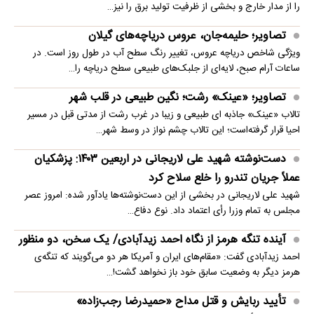
را از مدار خارج و بخشی از ظرفیت تولید برق را نیز…
تصاویر؛ حلیمه‌جان، عروس دریاچه‌های گیلان
ویژگی شاخص دریاچه عروس، تغییر رنگ سطح آب در طول روز است. در
ساعات آرام صبح، لایه‌ای از جلبک‌های طبیعی سطح دریاچه را…
تصاویر؛ «عینک» رشت؛ نگین طبیعی در قلب شهر
تالاب «عینک» جاذبه ای طبیعی و زیبا در غرب رشت از مدتی قبل در مسیر
احیا قرار گرفته‌است؛ این تالاب چشم نواز در وسط شهر…
دست‌نوشته شهید علی لاریجانی در اربعین ۱۴۰۳: پزشکیان
عملاً جریان تندرو را خلع سلاح کرد
شهید علی لاریجانی در بخشی از این دست‌نوشته‌ها یادآور شده: امروز عصر
مجلس به تمام وزرا رأی اعتماد داد. نوع دفاع…
آینده تنگه هرمز از نگاه احمد زیدآبادی/ یک سخن، دو منظور
احمد زیدآبادی گفت: «مقام‌های ایران و آمریکا هر دو می‌گویند که تنگه‌ی
هرمز دیگر به وضعیت سابق خود باز نخواهد گشت!…
تأیید ربایش و قتل مداح «حمیدرضا رجب‌زاده»