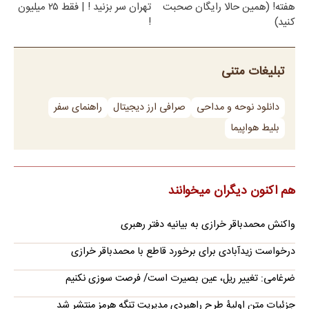
هفته! (همین حالا رایگان صحبت
تهران سر بزنید ! | فقط ۲۵ میلیون
کنید)
!
تبلیغات متنی
دانلود نوحه و مداحی
صرافی ارز دیجیتال
راهنمای سفر
بلیط هواپیما
هم اکنون دیگران میخوانند
واکنش محمدباقر خرازی به بیانیه دفتر رهبری
درخواست زیدآبادی برای برخورد قاطع با محمدباقر خرازی
ضرغامی: تغییر ریل، عین بصیرت است/ فرصت سوزی نکنیم
جزئیات متن اولیۀ طرح راهبردی مدیریت تنگه هرمز منتشر شد