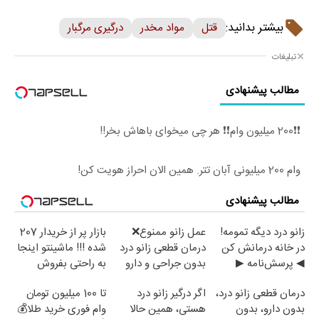
بیشتر بدانید:
قتل
مواد مخدر
درگیری مرگبار
تبلیغات
مطالب پیشنهادی
❗❗200 میلیون وام❗❗ هر چی میخوای باهاش بخر!!
وام 200 میلیونی آبان تتر. همین الان احراز هویت کن!
مطالب پیشنهادی
زانو درد دیگه تمومه!
عمل زانو ممنوع❌
بازار پر از خریدار 207
در خانه درمانش کن
درمان قطعی زانو درد
شده !!! ماشینتو اینجا
◀ پرسش‌نامه ▶
بدون جراحی و دارو
به راحتی بفروش
(پرسش نامه)
درمان قطعی زانو درد،
اگر درگیر زانو درد
تا 100 میلیون تومان
بدون دارو، بدون
هستی، همین حالا
وام فوری خرید طلا💰