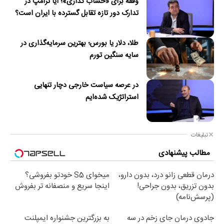
وقفه برای «خشاب گذاری»؛ آیا ترامپ در
تدارک دور تازه تقابل گسترده با ایران است؟
طلا، دلار یا بورس؛ بهترین سرمایه‌گذاری در
سایه سنگین تورم
در عرصه سیاست خارجی دچار تنهایی
استراتژیک شده‌ایم
تبلیغات
مطالب پیشنهادی
درمان قطعی زانو درد، بدون دارو،
میخوای S5 خودتو بفروشی؟
بدون تزریق، بدون جراحی!
اینجا سریع و منصفانه تر بفروش
(پرسش‌نامه)
جادوی درمان جای زخم در سه
به بزرگترین جشنواره ایمپلنت