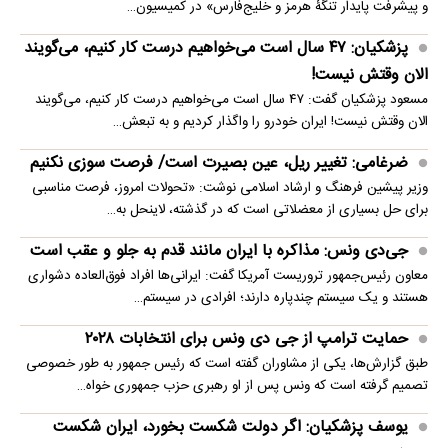
و پیشرفت پایدار تنگۀ هرمز و خلیج‌فارس» در کمیسیون…
پزشکیان: ۴۷ سال است می‌خواهیم درست کار کنیم، می‌گویند
الان وقتش نیست!
مسعود پزشکیان گفت: ۴۷ سال است می‌خواهیم درست کار کنیم، می‌گویند
الان وقتش نیست! ایران خودرو را واگذار کردیم و به تبعش…
ضرغامی: تغییر ریل، عین بصیرت است/ فرصت سوزی نکنیم
وزیر پیشین فرهنگ و ارشاد اسلامی نوشت: «تحولات امروز، فرصت مناسبی
برای حل بسیاری از معضلاتی‌ است که در گذشته، لاینحل به…
جی‌دی ونس: مذاکره با ایران مانند قدم به جلو و عقب است
معاون رئیس‌جمهور تروریست آمریکا گفت: ایرانی‌ها افراد فوق‌العاده دشواری
هستند و یک سیستم چندپاره دارند؛ افرادی در سیستم…
حمایت ترامپ از جی دی ونس برای انتخابات ۲۰۲۸
طبق گزارش‌ها، یکی از مشاوران گفته است که رئیس جمهور به طور خصوصی
تصمیم گرفته است که ونس پس از او رهبری حزب جمهوری خواه…
یوسف پزشکیان: اگر دولت شکست بخورد، ایران شکست