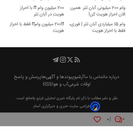
وام 200 میلیونی آبان تتر. همین
200 میلیون وام ❗❗ با احراز
الان احراز هویت کن!
هویت در آبان تتر
وام 15 میلیاردی آبان تتر | فوری،
❗❗200 میلیون وام❗❗ فقط با احراز
فقط با احراز هویت
هویت
درباره ما
تماس با ما
آرشیو
پیوند‌ها و آگهی‌ها
پرسش و پاسخ
اوقات شرعی
آب و هوا
RSS
نقل و نشر مطالب با ذکر نام
پايگاه خبری تحليلی فرارو
بلامانع است.
طراحی سایت خبری و خبرگزاری آسام
۰
۰