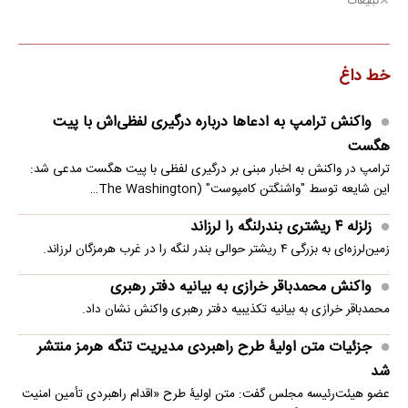
تبلیغات
خط داغ
واکنش ترامپ به ادعاها درباره درگیری لفظی‌اش با پیت
هگست
ترامپ در واکنش به اخبار مبنی بر درگیری لفظی با پیت هگست مدعی شد:
این شایعه توسط "واشنگتن کامپوست" (The Washington…
زلزله ۴ ریشتری بندرلنگه را لرزاند
زمین‌لرزه‌ای به بزرگی ۴ ریشتر حوالی بندر لنگه را در غرب هرمزگان لرزاند.
واکنش محمدباقر خرازی به بیانیه دفتر رهبری
محمدباقر خرازی به بیانیه تکذیبیه دفتر رهبری واکنش نشان داد.
جزئیات متن اولیۀ طرح راهبردی مدیریت تنگه هرمز منتشر
شد
عضو هیئت‌رئیسه مجلس گفت: متن اولیۀ طرح «اقدام راهبردی تأمین امنیت