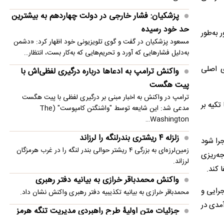
امنیت منطقه شد
پزشکیان: فشار خارجی در دولت چهاردهم به بیشترین
انفجار در حومه دمشق چند کشته و زخمی برجا
حد خود رسیده
 به‌طور
گذاشت
مسعود پزشکیان در گفت و گوی تلویزیونی خود اظهار کرد: «دشمن
به‌دلیل فشارهایی که آورد و تحریم‌هایی که به‌کار بست، انتظار…
ی اصلی
واکنش ترامپ به ادعاها درباره درگیری لفظی‌اش با
پیت هگست
ترامپ در واکنش به اخبار مبنی بر درگیری لفظی با پیت هگست
تکیه بر
مدعی شد: این شایعه توسط "واشنگتن کامپوست" (The
Washington…
زلزله ۴ ریشتری بندرلنگه را لرزاند
جرا شود
زمین‌لرزه‌ای به بزرگی ۴ ریشتر حوالی بندر لنگه را در غرب هرمزگان
ه‌ریزی
لرزاند.
 کند.
واکنش محمدباقر خرازی به بیانیه دفتر رهبری
جرایی و
محمدباقر خرازی به بیانیه تکذیبیه دفتر رهبری واکنش نشان داد.
آمدی در
جزئیات متن اولیۀ طرح راهبردی مدیریت تنگه هرمز