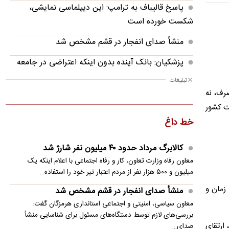
پاسخ قالیباف به ترامپ: این دیپلماسی نمایشی،
شکست خورده است
منشأ صدای انفجار در قشم مشخص شد
پزشکیان: بانک آینده بدون اینکه اعتراضی در جامعه
شکل بگیرد، بسته شد
تبلیغات
رف، نه
پزشکیان: فشار خارجی در دولت چهاردهم به
فت کشور
بیشترین حد خود رسیده
خط داغ
پزشکیان: در ابتدای دولت با قطعی برق، آب و گاز
مواجه بودیم
کالابرگ مرداد حدود ۴۰‌ میلیون نفر شارژ شد
معاون رفاه وزارت تعاون، کار و رفاه اجتماعی با اعلام اینکه یک
معاون مرکز شرکت‌های دانش‌بنیان: توسعه فناوری،
میلیون و ۵۰۰ هزار نفر از مردم اعتبار تیر خود را استفاده…
مسیر رقابت‌پذیری صنعت قطعه‌سازی است
 زمان و
منشأ صدای انفجار در قشم مشخص شد
سنتکام: به محاصره دریایی ایران ادامه می دهیم
معاون سیاسی، امنیتی و اجتماعی استانداری هرمزگان گفت:
بررسی‌های لازم توسط دستگاه‌های مسئول برای شناسایی منشأ
مصر خواستار تدوین چشم‌انداز مشترک عربی برای
 ارتقای
صدای…