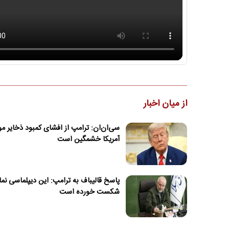
از میان اخبار
سی‌ان‌ان: ترامپ از افشای کمبود ذخایر 
آمریکا خشمگین است
پاسخ قالیباف به ترامپ: این دیپلماسی نم
شکست خورده است