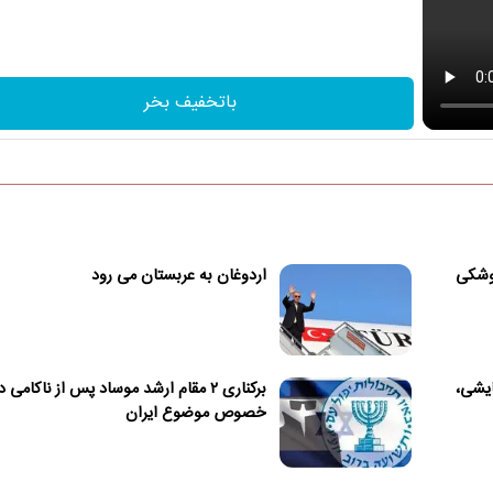
باتخفیف بخر
موشکی
اردوغان به عربستان می رود
ایشی،
برکناری ۲ مقام ارشد موساد پس از ناکامی د
خصوص موضوع ایران