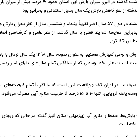
وی با اشاره به آمار بارش‌ها در استان البرز تصریح کرد: با بارش شب گذشته در البرز، میزان بارش این استان 
شته از نظر کاهش بارش یک سال بسیار استثنائی و بحرانی بود.
نجفیان با تأکید بر لزوم مقایسه با آمار بلندمدت افزود: سال گذشته در طول ۵۷ سال اخیر تقریباً پنجاه و ششمین سال از نظر بح
ابراین مقایسه شرایط فعلی با سال گذشته از نظر علمی و کارشناسی اصلا
ط آن اتکا کرد.
مدیرعامل شرکت آب منطقه‌ای البرز ادامه داد: برخی سال‌ها پربارش و برخی کم‌بارش هستیم. به عنوان نمو
دت است؛ یعنی خط وسطی که از میانگین تمام سال‌های دارای آمار رسمی
ف آب در ایران گفت: واقعیت این است که ما تقریباً تمام ظرفیت‌های من
کشور را مصرف می‌کنیم. این در حالی است که در کشورهای توسعه‌یافته اروپایی، تنها ۱۰ تا ۱۵ درصد از ظرفیت منابع آبی م
بارش‌ها، سدها و منابع آب زیرزمینی استان البرز گفت: در حالی که ورودی 