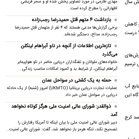
حدود ۴۰ درصد بیش از میزان بارش سال
مهدی طارمی در مورد تصاویر پخش شده او و سحر قریشی
تیم جدید مجتبی جباری مشخص شد
اظهاراتی را مطرح کرده است.
بازداشت ۴ متهم قتل حمیدرضا رجب‌زاده
ران بارش و کاهش
برخی گزارش‌ها مدعی هستند که ۴ نفر از متهمان قتل حمیدرضا
ً درست
رجب‌زاده، مداح، دستگیر شده‌اند.
تازه‌ترین اطلاعات از آنچه در ناو آبراهام لینکلن
می‌گذرد
نه، سال ۱۳۹۸ یک سال نرمال با بارش‌های
خانواده‌های ملوانان و تفنگداران دریایی حاضر در ناو هواپیمابر
 ترسیم
آبراهام لینکلن، از شرایط بد و کمبود امکانات مناسب زندگی…
حمله به یک کشتی در سواحل عمان
ابع آب
عملیات تجارت دریایی بریتانیا (UKMTO) امروز (شنبه) از یک حادثه
صرف می‌شود. گاه این
دریایی در سواحل عمان خبر داد.
ذوالقدر: شورای عالی امنیت ملی هرگز کوتاه نخواهد
آمد
سد کرج
دبیر شورای عالی امنیت ملی با بیان اینکه تا آمریکا رفتارش را
تصحیح نکند، تنگه هرمز باز نخواهد شد، گفت: شورای عالی امنیت…