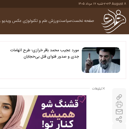
2026 August 8
-
شنبه ۱۷ مرداد ۱۴۰۵
صفحه نخست
سیاست
ورزش
علم و تکنولوژی
عکس
ویدیو
ر
مورد عجیب محمد باقر خرازی؛ طرح اتهامات
جدی و صدور فتوای قتل بی‌حجابان
تبلیغات