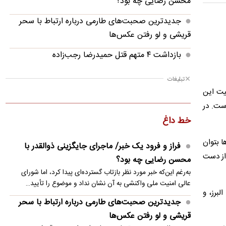
محسن رضایی چه بود؟
جدیدترین صحبت‌های طارمی درباره ارتباط با سحر
قریشی و لو رفتن عکس‌ها
بازداشت ۴ متهم قتل حمیدرضا رجب‌زاده
ببینید؛ خلاصه بازی یوونتوس ۱ - اینتر ۲ | دوستانه
تبلیغات
در استرالیا
یت این
ست. در
بی‌اعتمادی ایران به آمریکا بر مذاکرات هرمز با عمان
خط داغ
سایه انداخته است
ا بتوان
اینتر یونتوس را در استرالیا شکست داد
فراز و فرود یک خبر/ ماجرای جایگزینی ذوالقدر با
از دست
محسن رضایی چه بود؟
تصاویری زیبا از باران تابستانی در ارتفاعات دماوند
به‌رغم این‌که خبر مورد نظر بازتاب گسترده‌ای پیدا کرد، اما شورای
زلنسکی برای خرید پدافند هوایی به اسرائیل رو
عالی امنیت ملی واکنشی به آن نشان نداد و موضوع را تأیید…
لبرز، و
انداخت
جدیدترین صحبت‌های طارمی درباره ارتباط با سحر
قریشی و لو رفتن عکس‌ها
سقوط بالگرد سیکورسکی آمریکا و وضعیت ۲ خلبان