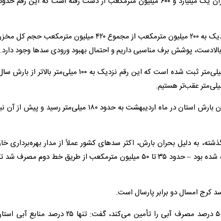
وی ادامه داد: در حال حاضر، حجم آب موجود در سد طالقان نزدیک به ۲۰۰ میلیون مترمکعب از مجموع ۴۲۰ میلیون 
 بالادست، پوشش برف مناسبی داریم و احتمال بهبود ورودی سدها وجود دارد.
نجفیان ادامه داد: میزان بارش امسال استان البرز حدود ۳۲۰ میلی‌متر ثبت شده است که این رقم نزدیک به ۱۰۰ میل
وی با اشاره به وضعیت بحرانی سال گذشته افزود: پارسال میزان بارش استان در ماه اردیبهشت به حدود ۱۸۰ میلی‌متر
، به دلیل بحران بارش، اکثر سدهای کشور عملاً از مدار بهره‌برداری خا
بودند. در آن شرایط، آبی که با مدیریت بخش کشاورزی ذخیره شده بود – حدود ۳۵ تا ۵۰ میلیون مترمکعب از طریق خط دوم م
سد کرج امسال دو برابر پارسال است.
وی در تشریح سهم منابع آبی استان با بیان اینکه دشت‌ها ۵۵ درصد مصرف آبی را تأمین می‌کند، گفت: تن