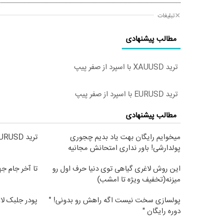
تبلیغات
مطالب پیشنهادی
ترید XAUUSD با اسپرد از صفر پیپ
ترید EURUSD با اسپرد از صفر پیپ
مطالب پیشنهادی
میخوایم رایگان بهت یاد بدیم چجوری
ترید EURUSD با اسپرد از صفر پیپ
پولدارشی! باور نداری امتحانش مجانیه
این روش لاغری گیاهی توی دنیا حرف اول رو
تا آخر جام جهانی با
میزنه(تخفیف ویژه تا امشب)
پولسازی سخت نیست اگه راهش رو بدونی! "
پودر جلبک لا
دوره رایگان "