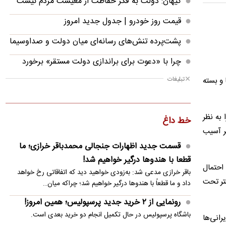
کیهان: دولت به فکر حفاظت از معیشت مردم نیست
قیمت روز خودرو | جدول جدید امروز
پشت‌پرده تنش‌های رسانه‌ای میان دولت و صداوسیما
چرا با «دعوت برای براندازی دولت مستقر» برخورد
نمی‌شود؟
تبلیغات
 و بسته
رونمایی از ۲ خرید جدید پرسپولیس؛ همین امروز!
هشدار چین به ژاپن: با آتش بازی نکنید
به نظر
خط داغ
تر آسیب
«پیمان مکه»؛ کد آغاز آرایش جدید امنیتی در منطقه؟
قسمت جدید اظهارات جنجالی محمدباقر خرازی؛ ما
ردیابی دلارهای صادراتی؛ ۲۲۸ میلیارد دلار کجا رفت؟
قطعا با هندوها درگیر خواهیم شد!
احتمال
باقر خرازی مدعی شد: به‌زودی خواهید دید که اتفاقاتی رخ خواهد
باقر خرازی: ۵۰ هزار حزب‌اللهی بریزند خیابان‌ها و بی
شتر تحت
داد و ما قطعاً با هندوها درگیر خواهیم شد؛ چراکه میان…
حجاب‌ها را بکشند
رونمایی از ۲ خرید جدید پرسپولیس؛ همین امروز!
جدیدترین خبر از واریز معوقات بازنشستگان تامین
باشگاه پرسپولیس در حال تکمیل انجام دو خرید بعدی است.
رانی‌ها
اجتماعی