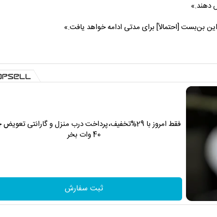
ش دهند.»
«این بن‌بست [احتمالاً] برای مدتی ادامه خواهد یافت.»
فقط امروز با 29%تخفیف،پرداخت درب منزل و گارانتی تعویض 
40 وات بخر
ثبت سفارش