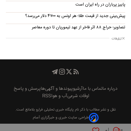
پاییز پرباران در راه ایران است
پیش‌بینی جدید از قیمت طلا؛ هر اونس به ۴۷۰۰ دلار می‌رسد؟
تصاویر؛ حراج ۸۸ اثر فاخر از عهد تیموریان تا دوره معاصر
تبلیغات
درباره ما
تماس با ما
آرشیو
پیوند‌ها و آگهی‌ها
پرسش و پاسخ
اوقات شرعی
آب و هوا
RSS
نقل و نشر مطالب با ذکر نام
پايگاه خبری تحليلی فرارو
بلامانع است.
طراحی سایت خبری و خبرگزاری آسام
۰
۰