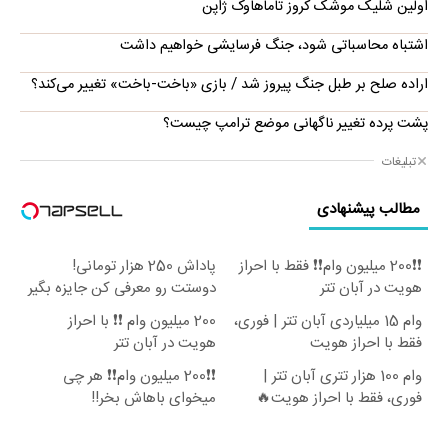
اولین شلیک موشک کروز تاماهاوک ژاپن
اشتباه محاسباتی شود، جنگ فرسایشی خواهیم داشت
اراده صلح بر طبل جنگ پیروز شد / بازی «باخت-باخت» تغییر می‌کند؟
پشت پرده تغییر ناگهانی موضع ترامپ چیست؟
تبلیغات
مطالب پیشنهادی
❗❗200 میلیون وام❗❗ فقط با احراز
پاداش 250 هزار تومانی!
هویت در آبان تتر
دوستت رو معرفی کن جایزه بگیر
😍
وام 15 میلیاردی آبان تتر | فوری،
200 میلیون وام ❗❗ با احراز
فقط با احراز هویت
هویت در آبان تتر
وام 100 هزار تتری آبان تتر |
❗❗200 میلیون وام❗❗ هر چی
فوری، فقط با احراز هویت🔥
میخوای باهاش بخر!!