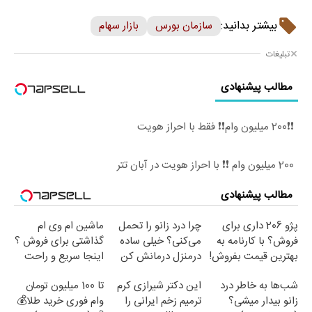
بیشتر بدانید:
سازمان بورس
بازار سهام
تبلیغات
مطالب پیشنهادی
❗❗200 میلیون وام❗❗ فقط با احراز هویت
200 میلیون وام ❗❗ با احراز هویت در آبان تتر
مطالب پیشنهادی
پژو 206 داری برای
چرا درد زانو را تحمل
ماشین ام وی ام
فروش؟ با کارنامه به
می‌کنی؟ خیلی ساده
گذاشتی برای فروش ؟
بهترین قیمت بفروش!
درمنزل درمانش کن
اینجا سریع و راحت
بفروش
شب‌ها به خاطر درد
این دکتر شیرازی کرم
تا 100 میلیون تومان
زانو بیدار میشی؟
ترمیم زخم ایرانی را
وام فوری خرید طلا💰