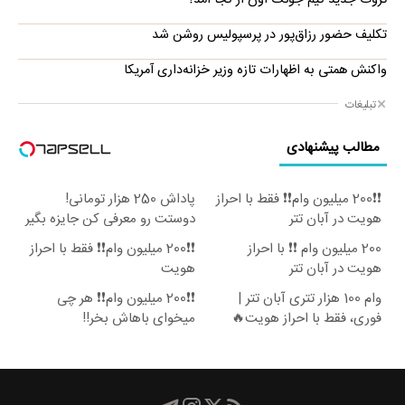
تکلیف حضور رزاق‌پور در پرسپولیس روشن شد
واکنش همتی به اظهارات تازه وزیر خزانه‌داری آمریکا
تبلیغات
مطالب پیشنهادی
❗❗200 میلیون وام❗❗ فقط با احراز
پاداش 250 هزار تومانی!
هویت در آبان تتر
دوستت رو معرفی کن جایزه بگیر
😍
200 میلیون وام ❗❗ با احراز
❗❗200 میلیون وام❗❗ فقط با احراز
هویت در آبان تتر
هویت
وام 100 هزار تتری آبان تتر |
❗❗200 میلیون وام❗❗ هر چی
فوری، فقط با احراز هویت🔥
میخوای باهاش بخر!!