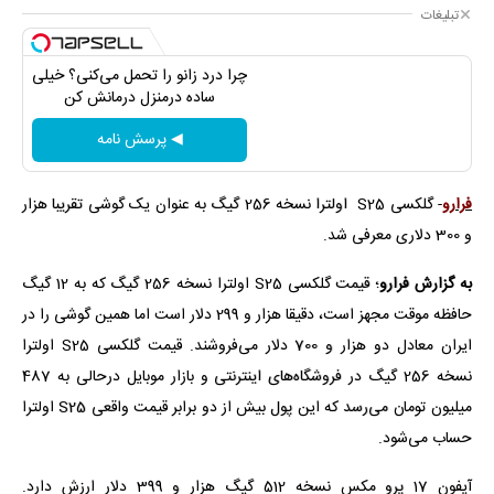
تبلیغات
چرا درد زانو را تحمل می‌کنی؟ خیلی
ساده درمنزل درمانش کن
◀ پرسش نامه
فرارو
- گلکسی S25 اولترا نسخه 256 گیگ به عنوان یک گوشی تقریبا هزار
و 300 دلاری معرفی شد.
به گزارش فرارو
؛‌ قیمت گلکسی S25 اولترا نسخه 256 گیگ که به 12 گیگ
حافظه موقت مجهز است، دقیقا هزار و 299 دلار است اما همین گوشی را در
ایران معادل دو هزار و 700 دلار می‌فروشند. قیمت گلکسی S25 اولترا
نسخه 256 گیگ در فروشگاه‌های اینترنتی و بازار موبایل درحالی به 487
میلیون تومان می‌رسد که این پول بیش از دو برابر قیمت واقعی S25 اولترا
حساب می‌شود.
آیفون 17 پرو مکس نسخه 512 گیگ هزار و 399 دلار ارزش دارد.