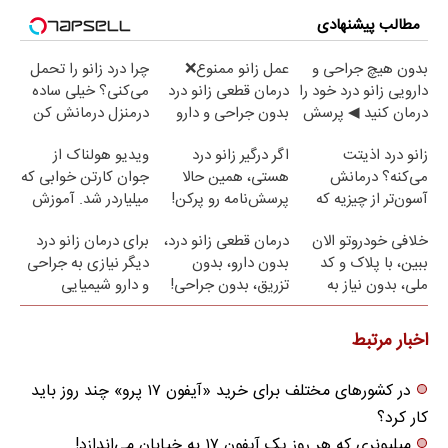
مطالب پیشنهادی
بدون هیچ جراحی و
عمل زانو ممنوع❌
چرا درد زانو را تحمل
دارویی زانو درد خود را
درمان قطعی زانو درد
می‌کنی؟ خیلی ساده
درمان کنید ◀ پرسش
بدون جراحی و دارو
درمنزل درمانش کن
نامه ▶
(پرسش نامه)
زانو درد اذیتت
اگر درگیر زانو درد
ویدیو هولناک از
می‌کنه؟ درمانش
هستی، همین حالا
جوان کارتن خوابی که
آسون‌تر از چیزیه که
پرسش‌نامه رو پرکن!
میلیاردر شد. آموزش
فکر
رایگان
خلافی خودروتو الان
درمان قطعی زانو درد،
برای درمان زانو درد
می‌کنی✅پرسشنامه
ببین، با پلاک و کد
بدون دارو، بدون
دیگر نیازی به جراحی
ملی، بدون نیاز به
تزریق، بدون جراحی!
و دارو شیمیایی
مراجعه حضوری
(پرسش‌نامه)
نیست(پرسش‌نامه)
اخبار مرتبط
در کشورهای مختلف برای خرید «آیفون ۱۷ پرو» چند روز باید
کار کرد؟
میلیونری که هر روز یک آیفون ۱۷ به خیابان می‌اندازد!