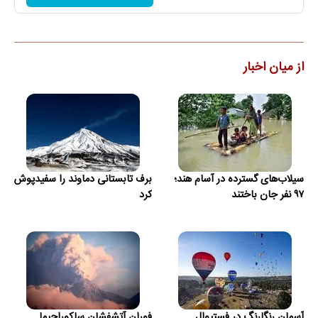
از میان اخبار
سیلاب‌های گسترده در آسام هند؛
برف تابستانی دماوند را سفیدپوش
۹۷ نفر جان باختند
کرد
آسمان رنگارنگ در فستیوال
فوران آتشفشان ساکوراجیما