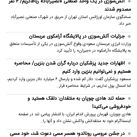
آتش‌سوزی در یک واحد صنعتی «نصیرآباد» رباط‌کریم/ ۴ نفر
مصدوم شدند
سخنگوی سازمان اورژانس استان تهران از حریق در شهرک صنعتی نصیرآباد
خبر داد.
جزئیات آتش‌سوزی در پالایشگاه آرامکوی عربستان
وزارت انرژی عربستان سعودی وقوع آتش‌سوزی در یکی از تأسیسات متعلق
به پالایشگاه «آرامکو» در «جیزان» را تأیید کرد.
اظهارات جدید پزشکیان درباره گران شدن بنزین/ محاصره
هستیم و نمی‌توانیم بنزین وارد کنیم
مسعود پزشکیان گفت: دلار کم شده و پارسال ۶ میلیارد دلار بنزین وارد کردیم،
اما امسال پول نداریم، در شرایط محاصره قرار…
حمله تند هادی چوپان به منتقدان: دلقک هستید و
خودفروشی می‌کنید!
هادی چوپان، قهرمان پرورش اندام ایران، با انتشار پیامی تند در صفحه
اینستاگرام خود به منتقدانش واکنش نشان داد و آنها را…
در جشن عروسی رونالدو؛ همسر مسی دعوت شد، خود مسی