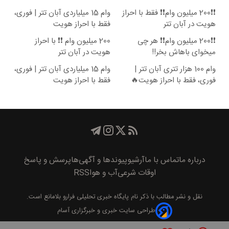
❗❗200 میلیون وام❗❗ فقط با احراز
وام 15 میلیاردی آبان تتر | فوری،
هویت در آبان تتر
فقط با احراز هویت
❗❗200 میلیون وام❗❗ هر چی
200 میلیون وام ❗❗ با احراز
میخوای باهاش بخر!!
هویت در آبان تتر
وام 100 هزار تتری آبان تتر |
وام 15 میلیاردی آبان تتر | فوری،
فوری، فقط با احراز هویت🔥
فقط با احراز هویت
درباره ما
تماس با ما
آرشیو
پیوند‌ها و آگهی‌ها
پرسش و پاسخ
اوقات شرعی
آب و هوا
RSS
نقل و نشر مطالب با ذکر نام
پايگاه خبری تحليلی فرارو
بلامانع است.
طراحی سایت خبری و خبرگزاری آسام