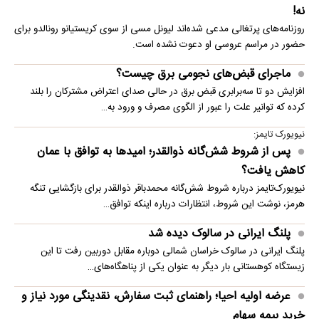
نه!
روزنامه‌های پرتغالی مدعی شده‌اند لیونل مسی از سوی کریستیانو رونالدو برای
حضور در مراسم عروسی او دعوت نشده است.
ماجرای قبض‌های نجومی برق چیست؟
افزایش دو تا سه‌برابری قبض برق در حالی صدای اعتراض مشترکان را بلند
کرده که توانیر علت را عبور از الگوی مصرف و ورود به…
نیویورک تایمز:
پس از شروط شش‌گانه ذوالقدر؛ امیدها به توافق با عمان
کاهش یافت؟
نیویورک‌تایمز درباره شروط شش‌گانه محمدباقر ذوالقدر برای بازگشایی تنگه
هرمز، نوشت این شروط، انتظارات درباره اینکه توافق…
پلنگ ایرانی در سالوک دیده شد
پلنگ ایرانی در سالوک خراسان شمالی دوباره مقابل دوربین رفت تا این
زیستگاه کوهستانی بار دیگر به عنوان یکی از پناهگاه‌های…
عرضه اولیه احیا؛ راهنمای ثبت سفارش، نقدینگی مورد نیاز و
خرید بیمه سهام