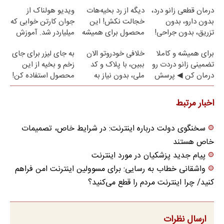
روزه ساخت!
درمان قطعی زانو درد،
دیگه از رد بخیه‌هات
ویدیو هولناک از
بدون دارو، بدون
خجالت نکش! این
جوان کارتن خوابی که
تزریق، بدون جراحی!
محصول برای همیشه
میلیاردر شد. آموزش
(پرسش‌نامه)
درمانش می‌کنه
رایگان
برای همیشه و کاملا
خلافی خودروتو الان
به جای لیزر برای جای
تضمینی زانو دردت رو
ببین، با پلاک و کد
زخم و بخیه از این
درمان کن ◀ پرسش
ملی، بدون نیاز به
محصول استفاده کن!
نامه ▶
مراجعه حضوری
اخبار مرتبط
سخنگوی دولت درباره اینترنت: در شرایط خاص، تصمیمات
خاص هستند
پیام جدید پزشکیان در مورد اینترنت
واشقانی خطاب به رسایی: برای مسوولین اینترنت امن فراهم
کنید/ چرا اینترنت مردم را قطع می‌کنید؟
ارسال نظرات