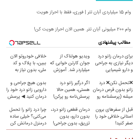
وام 15 میلیاردی آبان تتر | فوری، فقط با احراز هویت
وام 200 میلیونی آبان تتر. همین الان احراز هویت کن!
مطالب پیشنهادی
برای درمان زانو درد
ویدیو هولناک از
خلافی خودروتو الان
دیگر نیازی به جراحی
جوان کارتن خوابی که
ببین، با پلاک و کد
و دارو شیمیایی
میلیاردر شد. آموزش
ملی، بدون نیاز به
نیست(پرسش‌نامه)
رایگان
مراجعه حضوری
❌تحمل نکن❌ درد
اگر درگیر زانو درد
بدون هیچ جراحی و
زانو بدون قرص درمان
هستی، همین حالا
دارویی زانو درد خود را
میشه (پرسشنامه رو
پرسش‌نامه رو پرکن!
درمان کنید ◀ پرسش
پر کن)
نامه ▶
قبل از سفرهای برون
درمان قطعی زانو درد،
چرا درد زانو را تحمل
استانی خلافی خود را
بدون دارو، بدون
می‌کنی؟ خیلی ساده
صفر کنید!
تزریق، بدون جراحی!
درمنزل درمانش کن
(پرسش‌نامه)