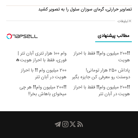
تصاویر حرارتی، گرمای سوزان سئول را به تصویر کشید
تبلیغات
مطالب پیشنهادی
❗❗200 میلیون وام❗❗ فقط با احراز
وام 100 هزار تتری آبان تتر |
هویت
فوری، فقط با احراز هویت🔥
پاداش 250 هزار تومانی!
200 میلیون وام ❗❗ با احراز
دوستت رو معرفی کن جایزه بگیر
هویت در آبان تتر
😍
❗❗200 میلیون وام❗❗ فقط با احراز
❗❗200 میلیون وام❗❗ هر چی
هویت در آبان تتر
میخوای باهاش بخر!!