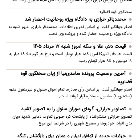
شاخص کل بورس تهران برای نخستین ‌بار وارد کانال ۵.۵ میلیون واحد شد
سخنگوی قوه قضائیه:
محمدباقر خرازی به دادگاه ویژه روحانیت احضار شد
اصغر جهانگیر گفت: بر اساس آخرین اطلاعات، محمدباقر خرازی امروز شنبه به
دادگاه ویژه روحانیت احضار شده و پرونده وی تحت…
قیمت دلار، طلا و سکه امروز شنبه ۱۷ مرداد ۱۴۰۵
قیمت هر دلار آمریکا امروز ۱۸۸ هزار تومان است و نرخ هر گرم طلا ۱۸ عیار به
۱۹ میلیون و ۸۵ هزار تومان رسید
آخرین وضعیت پرونده ساعدی‌نیا از زبان سخنگوی قوه
قضاییه
اصغر جهانگیر گفت: بر اساس رأی صادره، تمام اموال منقول و غیرمنقول متهم
(ساعدی‌نیا) مشمول مصادره قرار گرفته است.
تصاویر حرارتی، گرمای سوزان سئول را به تصویر کشید
تصاویر حرارتی منتشرشده از پایتخت کره جنوبی تفاوت دمایی شدید میان
بدن افراد، خودروها و سطوح شهری را در شرایط این موج…
جزئیات جدید از توافق ایران و عمان برای بازگشایی تنگه