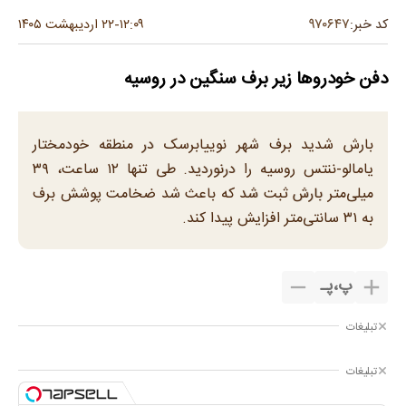
۹۷۰۶۴۷
کد خبر:
۱۲:۰۹
۲۲ اردیبهشت ۱۴۰۵
-
دفن خودروها زیر برف سنگین در روسیه
بارش شدید برف شهر نوییابرسک در منطقه خودمختار
یامالو-ننتس روسیه را درنوردید. طی تنها ۱۲ ساعت، ۳۹
میلی‌متر بارش ثبت شد که باعث شد ضخامت پوشش برف
به ۳۱ سانتی‌متر افزایش پیدا کند.
پ
،
پـ
تبلیغات
تبلیغات