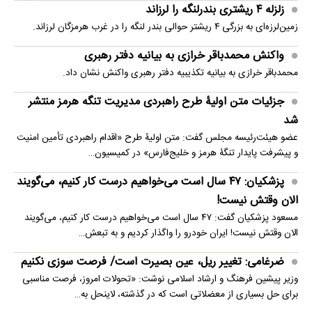
زلزله ۴ ریشتری بندرلنگه را لرزاند
زمین‌لرزه‌ای به بزرگی ۴ ریشتر حوالی بندر لنگه را در غرب هرمزگان لرزاند.
واکنش محمدباقر خرازی به بیانیه دفتر رهبری
محمدباقر خرازی به بیانیه تکذیبیه دفتر رهبری واکنش نشان داد.
جزئیات متن اولیۀ طرح راهبردی مدیریت تنگه هرمز منتشر
شد
عضو هیئت‌رئیسه مجلس گفت: متن اولیۀ طرح «اقدام راهبردی تأمین امنیت
و پیشرفت پایدار تنگۀ هرمز و خلیج‌فارس» در کمیسیون…
پزشکیان: ۴۷ سال است می‌خواهیم درست کار کنیم، می‌گویند
الان وقتش نیست!
مسعود پزشکیان گفت: ۴۷ سال است می‌خواهیم درست کار کنیم، می‌گویند
الان وقتش نیست! ایران خودرو را واگذار کردیم و به تبعش…
ضرغامی: تغییر ریل، عین بصیرت است/ فرصت سوزی نکنیم
وزیر پیشین فرهنگ و ارشاد اسلامی نوشت: «تحولات امروز، فرصت مناسبی
برای حل بسیاری از معضلاتی‌ است که در گذشته، لاینحل به…