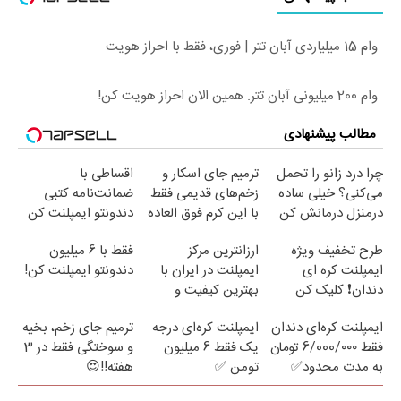
وام 15 میلیاردی آبان تتر | فوری، فقط با احراز هویت
وام 200 میلیونی آبان تتر. همین الان احراز هویت کن!
مطالب پیشنهادی
چرا درد زانو را تحمل
ترمیم جای اسکار و
اقساطی با
می‌کنی؟ خیلی ساده
زخم‌های قدیمی فقط
ضمانت‌نامه کتبی
درمنزل درمانش کن
با این کرم فوق العاده
دندونتو ایمپلنت کن
😍(مشاوره)
✅ بدون سود
طرح تخفیف ویژه
ارزانترین مرکز
فقط با 6 میلیون
ایمپلنت کره ای
ایمپلنت در ایران با
دندونتو ایمپلنت کن!
دندان❗ کلیک کن
بهترین کیفیت و
قیمت
ایمپلنت کره‌ای دندان
ایمپلنت کره‌ای درجه
ترمیم جای زخم، بخیه
فقط 6/000/۰۰۰ تومان
یک فقط 6 میلیون
و سوختگی فقط در 3
به مدت محدود✅
تومن ✅
هفته!!😍