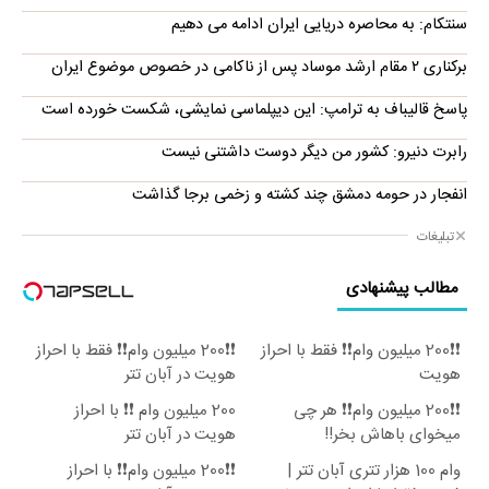
سنتکام: به محاصره دریایی ایران ادامه می دهیم
برکناری ۲ مقام ارشد موساد پس از ناکامی در خصوص موضوع ایران
پاسخ قالیباف به ترامپ: این دیپلماسی نمایشی، شکست خورده است
رابرت دنیرو: کشور من دیگر دوست داشتنی نیست
انفجار در حومه دمشق چند کشته و زخمی برجا گذاشت
تبلیغات
مطالب پیشنهادی
❗❗200 میلیون وام❗❗ فقط با احراز
❗❗200 میلیون وام❗❗ فقط با احراز
هویت
هویت در آبان تتر
❗❗200 میلیون وام❗❗ هر چی
200 میلیون وام ❗❗ با احراز
میخوای باهاش بخر!!
هویت در آبان تتر
وام 100 هزار تتری آبان تتر |
❗❗200 میلیون وام❗❗ با احراز