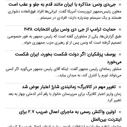
جی‌دی ونس: مذاکره با ایران مانند قدم به جلو و عقب است
معاون رئیس‌جمهور تروریست آمریکا گفت: ایرانی‌ها افراد فوق‌العاده دشواری
هستند و یک سیستم چندپاره دارند؛ افرادی در سیستم…
حمایت ترامپ از جی دی ونس برای انتخابات ۲۰۲۸
طبق گزارش‌ها، یکی از مشاوران گفته است که رئیس جمهور به طور خصوصی
تصمیم گرفته است که ونس پس از او رهبری حزب جمهوری خواه…
یوسف پزشکیان: اگر دولت شکست بخورد، ایران شکست
می‌خورد
مشاور رسانه‌ای رئیس جمهور گفت: اینکه آقای رئیس جمهور می‌گوید اگر کسی
می‌تواند تورم را کنترل کند، به میدان بیاید،…
تغییر مهم در کالابرگ؛ زمانبندی‌ شارژ اعتبار عوض شد
زمان واریز اعتبار کالابرگ برای سرپرستان خانوار با رقم آخر کدملی چهار به بعد
تغییر کرد
اولین واکنش رسمی به ماجرای اعمال ضریب ۲.۷ برای
اینترنت بین‌الملل
سازمان تنظیم مقررات و ارتباطات رادیویی با رد ادعای اعمال ضریب ۲.۷ برای