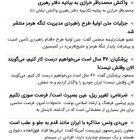
واکنش محمدباقر خرازی به بیانیه دفتر رهبری
محمدباقر خرازی به بیانیه تکذیبیه دفتر رهبری واکنش نشان داد.
جزئیات متن اولیۀ طرح راهبردی مدیریت تنگه هرمز منتشر
شد
عضو هیئت‌رئیسه مجلس گفت: متن اولیۀ طرح «اقدام راهبردی تأمین امنیت
و پیشرفت پایدار تنگۀ هرمز و خلیج‌فارس» در کمیسیون…
پزشکیان: ۴۷ سال است می‌خواهیم درست کار کنیم، می‌گویند
الان وقتش نیست!
مسعود پزشکیان گفت: ۴۷ سال است می‌خواهیم درست کار کنیم، می‌گویند
الان وقتش نیست! ایران خودرو را واگذار کردیم و به تبعش…
ضرغامی: تغییر ریل، عین بصیرت است/ فرصت سوزی نکنیم
وزیر پیشین فرهنگ و ارشاد اسلامی نوشت: «تحولات امروز، فرصت مناسبی
برای حل بسیاری از معضلاتی‌ است که در گذشته، لاینحل به…
جی‌دی ونس: مذاکره با ایران مانند قدم به جلو و عقب است
معاون رئیس‌جمهور تروریست آمریکا گفت: ایرانی‌ها افراد فوق‌العاده دشواری
هستند و یک سیستم چندپاره دارند؛ افرادی در سیستم…