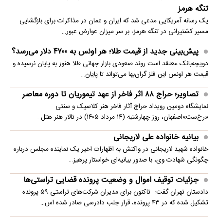
تنگه هرمز
یک رسانه آمریکایی مدعی شد که ایران و عمان در مذاکرات برای بازگشایی
مسیر کشتیرانی در تنگه هرمز، بر سر میزان عوارض عبور…
پیش‌بینی جدید از قیمت طلا؛ هر اونس به ۴۷۰۰ دلار می‌رسد؟
دویچه‌بانک معتقد است روند صعودی بازار جهانی طلا هنوز به پایان نرسیده و
قیمت هر اونس این فلز گران‌بها می‌تواند تا پایان…
تصاویر؛ حراج ۸۸ اثر فاخر از عهد تیموریان تا دوره معاصر
نمایشگاه دومین رویداد حراج آثار فاخر هنر کلاسیک و سنتی
«رخ‌ست»اصفهان، روز چهارشنبه (۱۴ مرداد ۱۴۰۵) در تالار هنر هتل…
بیانیه خانواده علی لاریجانی
خانواده شهید لاریجانی در واکنش به اظهارات اخیر یک نماینده مجلس درباره
چگونگی شهادت وی، با صدور بیانیه‌ای خواستار پرهیز…
جزئیات توقیف اموال و وضعیت پرونده قضایی تراستی‌ها
دادستان تهران گفت: تاکنون برای مدیران شرکت‌های تراستی ۵۹ پرونده
تشکیل شده که در ۴۳ پرونده، قرار جلب دادرسی صادر شده اس…