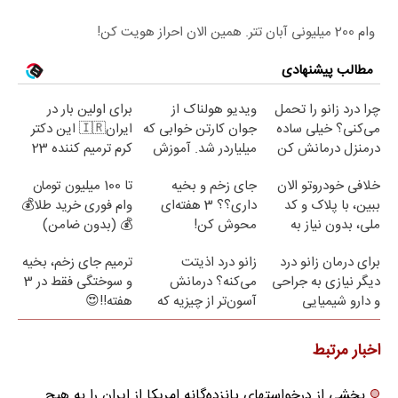
وام 200 میلیونی آبان تتر. همین الان احراز هویت کن!
مطالب پیشنهادی
چرا درد زانو را تحمل
ویدیو هولناک از
برای اولین بار در
می‌کنی؟ خیلی ساده
جوان کارتن خوابی که
ایران🇮🇷 این دکتر
درمنزل درمانش کن
میلیاردر شد. آموزش
کرم ترمیم کننده 23
رایگان
روزه ساخت!
خلافی خودروتو الان
جای زخم و بخیه
تا 100 میلیون تومان
ببین، با پلاک و کد
داری؟؟ 3 هفته‌ای
وام فوری خرید طلا💰
ملی، بدون نیاز به
محوش کن!
💰 (بدون ضامن)
مراجعه حضوری
برای درمان زانو درد
زانو درد اذیتت
ترمیم جای زخم، بخیه
دیگر نیازی به جراحی
می‌کنه؟ درمانش
و سوختگی فقط در 3
و دارو شیمیایی
آسون‌تر از چیزیه که
هفته!!😍
نیست(پرسش‌نامه)
فکر
می‌کنی✅پرسشنامه
اخبار مرتبط
بخشی از درخواستهای پانزده‌گانه امریکا از ایران را به هیچ