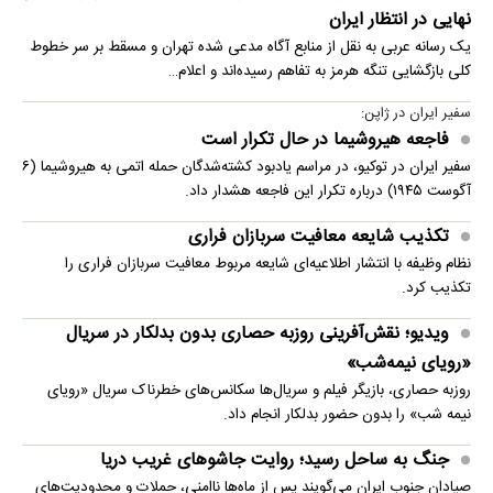
نهایی در انتظار ایران
یک رسانه عربی به نقل از منابع آگاه مدعی شده تهران و مسقط بر سر خطوط
کلی بازگشایی تنگه هرمز به تفاهم رسیده‌اند و اعلام…
سفیر ایران در ژاپن:
فاجعه هیروشیما در حال تکرار است
سفیر ایران در توکیو، در مراسم یادبود کشته‌شدگان حمله اتمی به هیروشیما (۶
آگوست ۱۹۴۵) درباره تکرار این فاجعه هشدار داد.
تکذیب شایعه معافیت سربازان فراری
نظام وظیفه با انتشار اطلاعیه‌ای شایعه مربوط معافیت سربازان فراری را
تکذیب کرد.
ویدیو؛ نقش‌آفرینی روزبه حصاری بدون بدلکار در سریال
«رویای نیمه‌شب»
روزبه حصاری، بازیگر فیلم و سریال‌ها سکانس‌های خطرناک سریال «رویای
نیمه شب» را بدون حضور بدلکار انجام داد.
جنگ به ساحل رسید؛ روایت جاشوهای غریب دریا
صیادان جنوب ایران می‌گویند پس از ماه‌ها ناامنی، حملات و محدودیت‌های