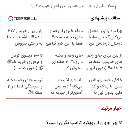
وام 200 میلیونی آبان تتر. همین الان احراز هویت کن!
مطالب پیشنهادی
چرا درد زانو را تحمل
دیگه خبری از زخم و
بازار پر از خریدار 207
می‌کنی؟ خیلی ساده
جای بخیه نیست‼️
شده !!! ماشینتو اینجا
درمنزل درمانش کن
فقط با این کرم گیاهی
به راحتی بفروش
از بین بردن جای زخم
جای زخم و بخیه
تا 100 میلیون تومان
های قدیمی، فقط در
داری؟؟ 3 هفته‌ای
وام فوری خرید طلا💰
3 هفته!! (بدون لیزر و
محوش کن!
💰 (بدون ضامن)
جراحی)
خلافی خودروتو الان
زانو درد اذیتت
ترمیم جای زخم، بخیه
ببین، با پلاک و کد
می‌کنه؟ درمانش
و سوختگی فقط در 3
ملی، بدون نیاز به
آسون‌تر از چیزیه که
هفته!!😍
مراجعه حضوری
فکر
می‌کنی✅پرسشنامه
اخبار مرتبط
چرا جهان از رویکرد ترامپ نگران است؟