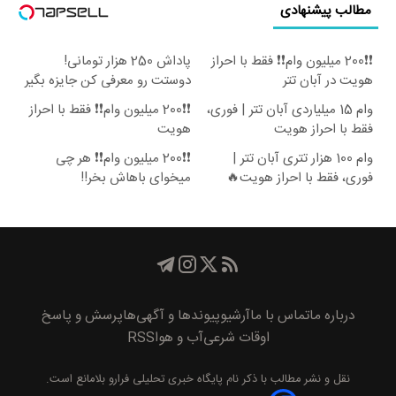
مطالب پیشنهادی
❗❗200 میلیون وام❗❗ فقط با احراز
پاداش 250 هزار تومانی!
هویت در آبان تتر
دوستت رو معرفی کن جایزه بگیر
😍
وام 15 میلیاردی آبان تتر | فوری،
❗❗200 میلیون وام❗❗ فقط با احراز
فقط با احراز هویت
هویت
وام 100 هزار تتری آبان تتر |
❗❗200 میلیون وام❗❗ هر چی
فوری، فقط با احراز هویت🔥
میخوای باهاش بخر!!
درباره ما
تماس با ما
آرشیو
پیوند‌ها و آگهی‌ها
پرسش و پاسخ
اوقات شرعی
آب و هوا
RSS
نقل و نشر مطالب با ذکر نام
پايگاه خبری تحليلی فرارو
بلامانع است.