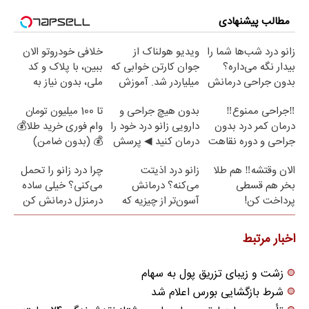
مطالب پیشنهادی
زانو درد شب‌ها شما را
ویدیو هولناک از
خلافی خودروتو الان
بیدار نگه می‌داره؟
جوان کارتن خوابی که
ببین، با پلاک و کد
بدون جراحی درمانش
میلیاردر شد. آموزش
ملی، بدون نیاز به
کن!
رایگان
مراجعه حضوری
‼️جراحی ممنوع‼️
بدون هیچ جراحی و
تا 100 میلیون تومان
درمان کمر درد بدون
دارویی زانو درد خود را
وام فوری خرید طلا💰
جراحی و دوره نقاهت
درمان کنید ◀ پرسش
💰 (بدون ضامن)
نامه ▶
الان وقتشه‼️ هم طلا
زانو درد اذیتت
چرا درد زانو را تحمل
بخر هم قسطی
می‌کنه؟ درمانش
می‌کنی؟ خیلی ساده
پرداخت کن!
آسون‌تر از چیزیه که
درمنزل درمانش کن
فکر
می‌کنی✅پرسشنامه
اخبار مرتبط
زشت و زیبای تزریق پول به سهام
شرط بازگشایی بورس اعلام شد