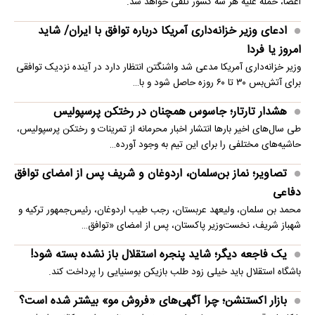
اعضا، حمله علیه هر سه کشور تلقی خواهد شد.
ادعای وزیر خزانه‌داری آمریکا درباره توافق با ایران/ شاید
امروز یا فردا
وزیر خزانه‌داری آمریکا مدعی شد واشنگتن انتظار دارد در آینده نزدیک توافقی
برای آتش‌بس ۳۰ تا ۶۰ روزه حاصل شود و با…
هشدار تارتار؛ جاسوس همچنان در رختکن پرسپولیس
طی سال‌های اخیر بارها انتشار اخبار محرمانه از تمرینات و رختکن پرسپولیس،
حاشیه‌های مختلفی را برای این تیم به وجود آورده…
تصاویر؛ نماز بن‌سلمان، اردوغان و شریف پس از امضای توافق
دفاعی
محمد بن سلمان، ولیعهد عربستان، رجب طیب اردوغان، رئیس‌جمهور ترکیه و
شهباز شریف، نخست‌وزیر پاکستان، پس از امضای «توافق…
یک فاجعه دیگر؛ شاید پنجره استقلال باز نشده بسته شود!
باشگاه استقلال باید خیلی زود طلب بازیکن بوسنیایی را پرداخت کند.
بازار اکستنشن؛ چرا آگهی‌های «فروش مو» بیشتر شده است؟