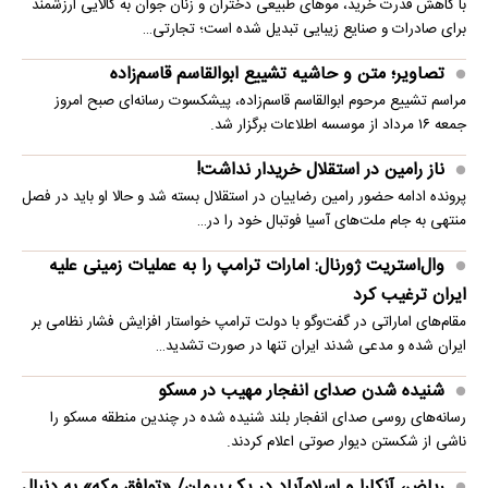
با کاهش قدرت خرید، موهای طبیعی دختران و زنان جوان به کالایی ارزشمند
برای صادرات و صنایع زیبایی تبدیل شده است؛ تجارتی…
تصاویر؛ متن و حاشیه تشییع ابوالقاسم قاسم‌زاده
مراسم تشییع مرحوم ابوالقاسم قاسم‌زاده، پیشکسوت رسانه‌ای صبح امروز
جمعه ۱۶ مرداد از موسسه اطلاعات برگزار شد.
ناز رامین در استقلال خریدار نداشت!
پرونده ادامه حضور رامین رضاییان در استقلال بسته شد و حالا او باید در فصل
منتهی به جام ملت‌های آسیا فوتبال خود را در…
وال‌استریت ژورنال: امارات ترامپ را به عملیات زمینی علیه
ایران ترغیب کرد
مقام‌های اماراتی در گفت‌وگو با دولت ترامپ خواستار افزایش فشار نظامی بر
ایران شده و مدعی شدند ایران تنها در صورت تشدید…
شنیده شدن صدای انفجار مهیب در مسکو
رسانه‌های روسی صدای انفجار بلند شنیده شده در چندین منطقه مسکو را
ناشی از شکستن دیوار صوتی اعلام کردند.
ریاض، آنکارا و اسلام‌آباد در یک پیمان/ «توافق مکه» به دنبال