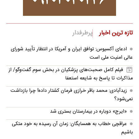
تازه ترین اخبار
پرطرفدار
ادعای آکسیوس: توافق ایران و آمریکا در انتظار تأیید شورای
عالی امنیت ملی است
فیلم کامل صحبت‌های پزشکیان در بخش سوم گفت‌وگو/ از
مذاکرات تا پاسخ به شایعه استعفا
زیدآبادی: محمد باقر خرازی فرمان کشتار داده! چرا بازداشت
نمی‌شود؟
«ایرج» دوباره در بیمارستان بستری شد
عراقچی خطاب به همسایگان: زمان آن رسیده به خود متکی
باشیم