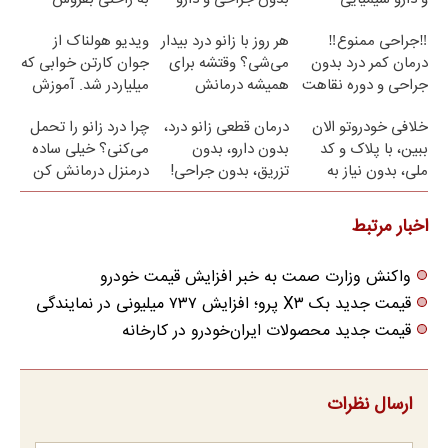
نیست(پرسش‌نامه)
(پرسش نامه)
‼️جراحی ممنوع‼️
هر روز با زانو درد بیدار
ویدیو هولناک از
درمان کمر درد بدون
می‌شی؟ وقتشه برای
جوان کارتن خوابی که
جراحی و دوره نقاهت
همیشه درمانش
میلیاردر شد. آموزش
کنی✅فرم پر کن
رایگان
خلافی خودروتو الان
درمان قطعی زانو درد،
چرا درد زانو را تحمل
ببین، با پلاک و کد
بدون دارو، بدون
می‌کنی؟ خیلی ساده
ملی، بدون نیاز به
تزریق، بدون جراحی!
درمنزل درمانش کن
مراجعه حضوری
(پرسش‌نامه)
اخبار مرتبط
واکنش وزارت صمت به خبر افزایش قیمت خودرو
قیمت جدید بک X۳ پرو؛ افزایش ۷۳۷ میلیونی در نمایندگی‌
قیمت جدید محصولات ایران‌خودرو در کارخانه
ارسال نظرات