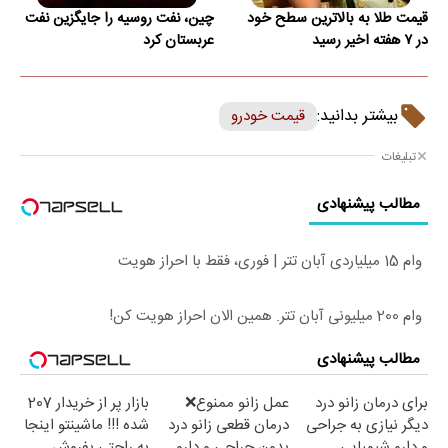
قیمت طلا به بالاترین سطح خود
چین، نفت روسیه را جایگزین نفت
در ۷ هفته اخیر رسید
عربستان کرد
بیشتر بدانید:
قیمت خودرو
تبلیغات
مطالب پیشنهادی
وام 15 میلیاردی آبان تتر | فوری، فقط با احراز هویت
وام 200 میلیونی آبان تتر. همین الان احراز هویت کن!
مطالب پیشنهادی
برای درمان زانو درد
عمل زانو ممنوع❌
بازار پر از خریدار 207
دیگر نیازی به جراحی
درمان قطعی زانو درد
شده !!! ماشینتو اینجا
و دارو شیمیایی
بدون جراحی و دارو
به راحتی بفروش