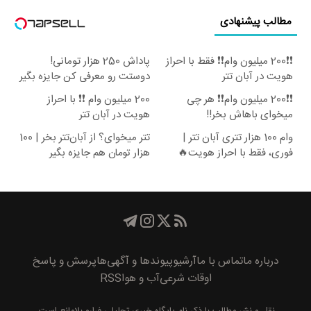
مطالب پیشنهادی
❗❗200 میلیون وام❗❗ فقط با احراز
پاداش 250 هزار تومانی!
هویت در آبان تتر
دوستت رو معرفی کن جایزه بگیر
😍
❗❗200 میلیون وام❗❗ هر چی
200 میلیون وام ❗❗ با احراز
میخوای باهاش بخر!!
هویت در آبان تتر
وام 100 هزار تتری آبان تتر |
تتر میخوای؟ از آبان‌تتر بخر | 100
فوری، فقط با احراز هویت🔥
هزار تومان هم جایزه بگیر
درباره ما
تماس با ما
آرشیو
پیوند‌ها و آگهی‌ها
پرسش و پاسخ
اوقات شرعی
آب و هوا
RSS