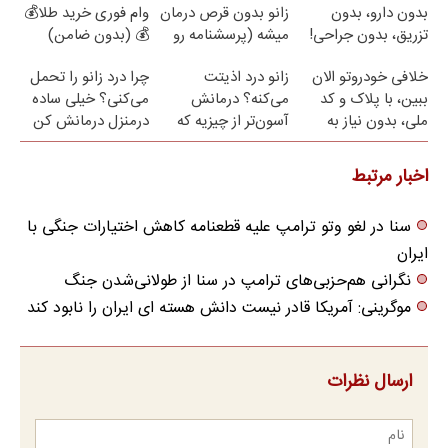
بدون دارو، بدون
زانو بدون قرص درمان
وام فوری خرید طلا💰
تزریق، بدون جراحی!
میشه (پرسشنامه رو
💰 (بدون ضامن)
(پرسش‌نامه)
پر کن)
خلافی خودروتو الان
زانو درد اذیتت
چرا درد زانو را تحمل
ببین، با پلاک و کد
می‌کنه؟ درمانش
می‌کنی؟ خیلی ساده
ملی، بدون نیاز به
آسون‌تر از چیزیه که
درمنزل درمانش کن
مراجعه حضوری
فکر
می‌کنی✅پرسشنامه
اخبار مرتبط
سنا در لغو وتو ترامپ علیه قطعنامه کاهش اختیارات جنگی با
ایران
نگرانی هم‌حزبی‌های ترامپ در سنا از طولانی‌شدن جنگ
موگرینی: آمریکا قادر نیست دانش هسته ای ایران را نابود کند
ارسال نظرات