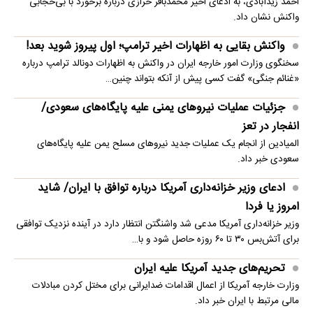
احمد زیدآبادی، به ادعای اخیر محمدباقر خرازی درباره برخورد با بی‌حجابی
واکنش نشان داد.
واکنش بقایی به اظهارات اخیر ترامپ؛ اول پیروز شوید بعد!
سخنگوی وزارت امور خارجه ایران در واکنش به اظهارات دونالد ترامپ درباره
«غنائم جنگی» گفت کسی پیش از آنکه بتواند چنین…
جزئیات عملیات نیروهای یمنی علیه پایگاه‌های سعودی/
انفجار در تعز
المیادین از انجام یک عملیات جدید نیروهای مسلح یمن علیه پایگاه‌های
سعودی خبر داد.
ادعای وزیر خزانه‌داری آمریکا درباره توافق با ایران/ شاید
امروز یا فردا
وزیر خزانه‌داری آمریکا مدعی شد واشنگتن انتظار دارد در آینده نزدیک توافقی
برای آتش‌بس ۳۰ تا ۶۰ روزه حاصل شود و با…
تحریم‌های جدید آمریکا علیه ایران
وزارت خارجه آمریکا از اعمال اقدامات ضدایرانی برای مختل کردن مبادلات
مالی مرتبط با ایران خبر داد.