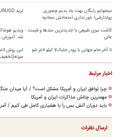
میخوایم رایگان بهت یاد بدیم چجوری
ترید EURUSD با اسپرد از صفر پیپ
پولدارشی! باور نداری امتحانش مجانیه
کاشت موی طبیعی با جدیدترین متدها و قیمت
ویدیو هولناک 
عالی
شد. آموزش ر
تا آخر جام جهانی با پودر جلبک7 کیلو لاغر شو
این روش لاغر
میزنه(تخفیف 
اخبار مرتبط
چرا توافق ایران و آمریکا مشکل است؟ / آیا میدان ج
مهمترین چالش مذاکرات ایران و آمریکا
باید دوران آتش بس را با هشیاری کامل طی کنیم / آمری
ارسال نظرات