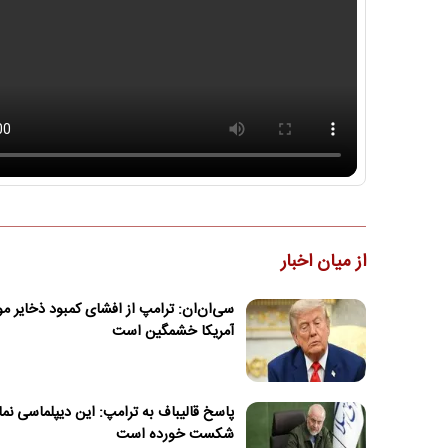
از میان اخبار
سی‌ان‌ان: ترامپ از افشای کمبود ذخایر 
آمریکا خشمگین است
پاسخ قالیباف به ترامپ: این دیپلماسی نم
شکست خورده است