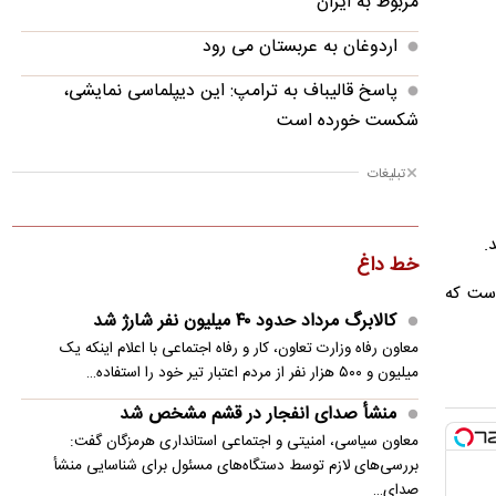
مربوط به ایران
اردوغان به عربستان می رود
پاسخ قالیباف به ترامپ: این دیپلماسی نمایشی،
شکست خورده است
منشأ صدای انفجار در قشم مشخص شد
تبلیغات
پزشکیان: بانک آینده بدون اینکه اعتراضی در جامعه
شکل بگیرد، بسته شد
.
خط داغ
پزشکیان: فشار خارجی در دولت چهاردهم به
است که
بیشترین حد خود رسیده
کالابرگ مرداد حدود ۴۰‌ میلیون نفر شارژ شد
معاون رفاه وزارت تعاون، کار و رفاه اجتماعی با اعلام اینکه یک
پزشکیان: در ابتدای دولت با قطعی برق، آب و گاز
میلیون و ۵۰۰ هزار نفر از مردم اعتبار تیر خود را استفاده…
مواجه بودیم
منشأ صدای انفجار در قشم مشخص شد
معاون مرکز شرکت‌های دانش‌بنیان: توسعه فناوری،
معاون سیاسی، امنیتی و اجتماعی استانداری هرمزگان گفت:
مسیر رقابت‌پذیری صنعت قطعه‌سازی است
بررسی‌های لازم توسط دستگاه‌های مسئول برای شناسایی منشأ
صدای…