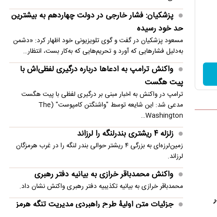
سنتکام: به محاصره دریایی ایران ادامه می دهیم
پزشکیان: فشار خارجی در دولت چهاردهم به بیشترین
مصر خواستار تدوین چشم‌انداز مشترک عربی برای
حد خود رسیده
امنیت منطقه شد
مسعود پزشکیان در گفت و گوی تلویزیونی خود اظهار کرد: «دشمن
به‌دلیل فشارهایی که آورد و تحریم‌هایی که به‌کار بست، انتظار…
واکنش ترامپ به ادعاها درباره درگیری لفظی‌اش با
پیت هگست
ترامپ در واکنش به اخبار مبنی بر درگیری لفظی با پیت هگست
مدعی شد: این شایعه توسط "واشنگتن کامپوست" (The
Washington…
زلزله ۴ ریشتری بندرلنگه را لرزاند
زمین‌لرزه‌ای به بزرگی ۴ ریشتر حوالی بندر لنگه را در غرب هرمزگان
لرزاند.
واکنش محمدباقر خرازی به بیانیه دفتر رهبری
محمدباقر خرازی به بیانیه تکذیبیه دفتر رهبری واکنش نشان داد.
ر
جزئیات متن اولیۀ طرح راهبردی مدیریت تنگه هرمز