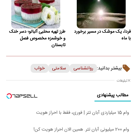
فردا، یک موشک در مسیر برخورد
طرز تهیه محلبی آلبالو؛ دسر خنک
با ماه
و خوشمزه مخصوص فصل
تابستان
بیشتر بدانید:
روانشناسی
سلامتی
خواب
تبلیغات
مطالب پیشنهادی
وام 15 میلیاردی آبان تتر | فوری، فقط با احراز هویت
وام 200 میلیونی آبان تتر. همین الان احراز هویت کن!