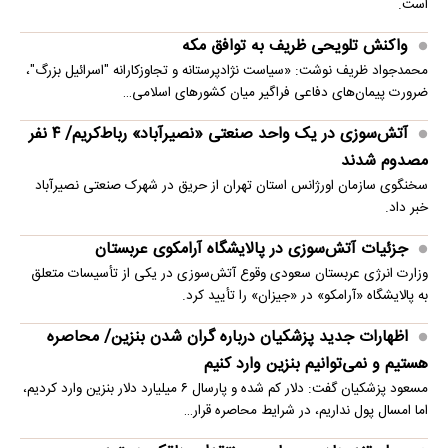
است.
واکنش تلویحی ظریف به توافق مکه
محمدجواد ظریف نوشت: «سیاست نژادپرستانه و تجاوزکارانه "اسرائیل بزرگ"،
ضرورت پیمان‌های دفاعی فراگیر میان کشورهای اسلامی…
آتش‌سوزی در یک واحد صنعتی «نصیرآباد» رباط‌کریم/ ۴ نفر
مصدوم شدند
سخنگوی سازمان اورژانس استان تهران از حریق در شهرک صنعتی نصیرآباد
خبر داد.
جزئیات آتش‌سوزی در پالایشگاه آرامکوی عربستان
وزارت انرژی عربستان سعودی وقوع آتش‌سوزی در یکی از تأسیسات متعلق
به پالایشگاه «آرامکو» در «جیزان» را تأیید کرد.
اظهارات جدید پزشکیان درباره گران شدن بنزین/ محاصره
هستیم و نمی‌توانیم بنزین وارد کنیم
مسعود پزشکیان گفت: دلار کم شده و پارسال ۶ میلیارد دلار بنزین وارد کردیم،
اما امسال پول نداریم، در شرایط محاصره قرار…