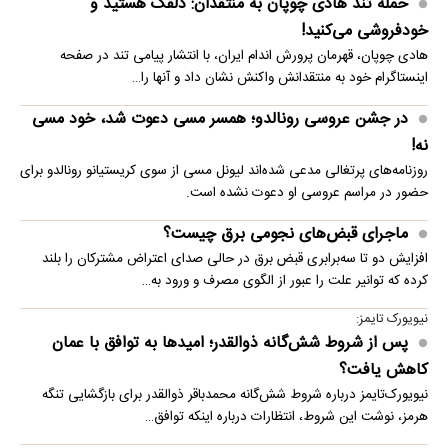
حمله تند هادی چوپان به منتقدان: دلقک هستید و
خودفروشی می‌کنید!
هادی چوپان، قهرمان پرورش اندام ایران، با انتشار پیامی تند در صفحه
اینستاگرام خود به منتقدانش واکنش نشان داد و آنها را…
در جشن عروسی رونالدو؛ همسر مسی دعوت شد، خود مسی
نه!
روزنامه‌های پرتغالی مدعی شده‌اند لیونل مسی از سوی کریستیانو رونالدو برای
حضور در مراسم عروسی او دعوت نشده است.
ماجرای قبض‌های نجومی برق چیست؟
افزایش دو تا سه‌برابری قبض برق در حالی صدای اعتراض مشترکان را بلند
کرده که توانیر علت را عبور از الگوی مصرف و ورود به…
نیویورک تایمز:
پس از شروط شش‌گانه ذوالقدر؛ امیدها به توافق با عمان
کاهش یافت؟
نیویورک‌تایمز درباره شروط شش‌گانه محمدباقر ذوالقدر برای بازگشایی تنگه
هرمز، نوشت این شروط، انتظارات درباره اینکه توافق…