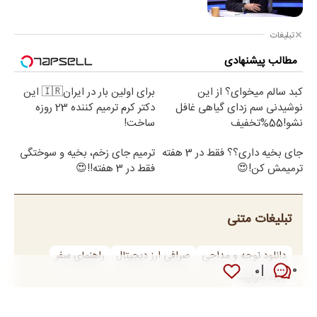
تبلیغات
مطالب پیشنهادی
کبد سالم میخوای؟ از این
برای اولین بار در ایران🇮🇷 این
نوشیدنی سم زدای گیاهی غافل
دکتر کرم ترمیم کننده 23 روزه
نشو!55%تخفیف
ساخت!
جای بخیه داری؟؟ فقط در 3 هفته
ترمیم جای زخم، بخیه و سوختگی
ترمیمش کن!😍
فقط در 3 هفته!!😍
تبلیغات متنی
دانلود نوحه و مداحی
صرافی ارز دیجیتال
راهنمای سفر
۰
۰
بلیط هواپیما