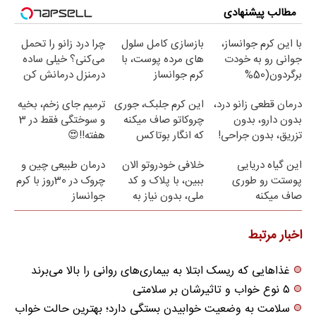
مطالب پیشنهادی
با این کرم جوانساز،
بازسازی کامل سلول
چرا درد زانو را تحمل
جوانی رو به خودت
های مرده پوست، با
می‌کنی؟ خیلی ساده
برگردون(50%
کرم جوانساز
درمنزل درمانش کن
تخفیف)
جلبک(50% تخفیف)
درمان قطعی زانو درد،
این کرم جلبک، جوری
ترمیم جای زخم، بخیه
بدون دارو، بدون
چروکاتو صاف میکنه
و سوختگی فقط در 3
تزریق، بدون جراحی!
که انگار بوتاکس
هفته!!😍
(پرسش‌نامه)
کردی!(تخفیف ویژه)
این گیاه دریایی
خلافی خودروتو الان
درمان طبیعی چین و
پوستت رو طوری
ببین، با پلاک و کد
چروک در 30روز با کرم
صاف میکنه
ملی، بدون نیاز به
جوانساز
انگار20سال جوون
مراجعه حضوری
آلمانی(45%تخفیف)
شدی🔥لینک خرید
اخبار مرتبط
غذاهایی که ریسک ابتلا به بیماری‌های روانی را بالا می‌برند
۵ نوع خواب و تاثیرشان بر سلامتی
سلامت به وضعیت خوابیدن بستگی دارد؛ بهترین حالت خواب